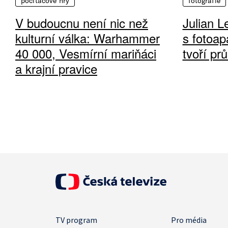
počítačové hry
fotografie
V budoucnu není nic než
Julian L
kulturní válka: Warhammer
s fotoap
40 000, Vesmírní mariňáci
tvoří pr
a krajní pravice
TV program
Pro média