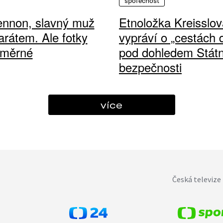
společnost
ennon, slavný muž
Etnoložka Kreisslov
arátem. Ale fotky
vypráví o „cestách
ůměrné
pod dohledem Státn
bezpečnosti
více
Česká televize 