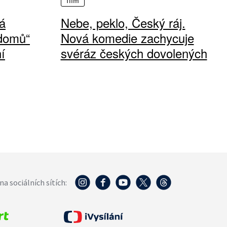
film
á
Nebe, peklo, Český ráj.
 domů“
Nová komedie zachycuje
í
svéráz českých dovolených
na sociálních sítích: