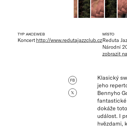
TYP AKCE
WEB
MÍSTO
Koncert
http://www.redutajazzclub.cz
Reduta Ja
Národní 20
zobrazit 
Klasický sw
FB
jeho repert
Bennyho Go
𝕏
fantastick
dokáže toto
událost. I 
hvězdami, k