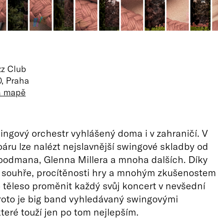
zz Club
, Praha
na mapě
ingový orchestr vyhlášený doma i v zahraničí. V
oáru lze nalézt nejslavnější swingové skladby od
odmana, Glenna Millera a mnoha dalších. Díky
é souhře, procítěnosti hry a mnohým zkušenostem
 těleso proměnit každý svůj koncert v nevšední
proto je big band vyhledávaný swingovými
teré touží jen po tom nejlepším.