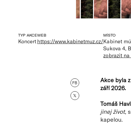
TYP AKCE
WEB
MÍSTO
Koncert
https://www.kabinetmuz.cz/
Kabinet mú
Sukova 4, 
zobrazit n
Akce byla 
FB
září 2026.
𝕏
Tomáš Hav
jinej život
, 
kapelou.