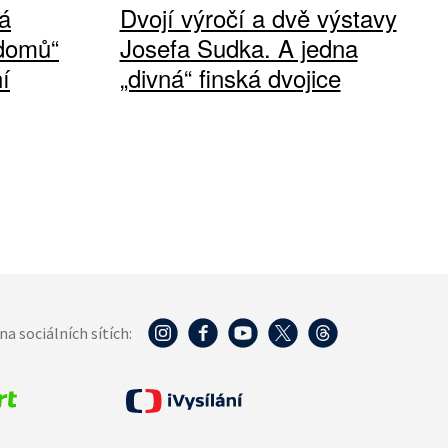
á
Dvojí výročí a dvě výstavy
 domů“
Josefa Sudka. A jedna
í
„divná“ finská dvojice
na sociálních sítích: