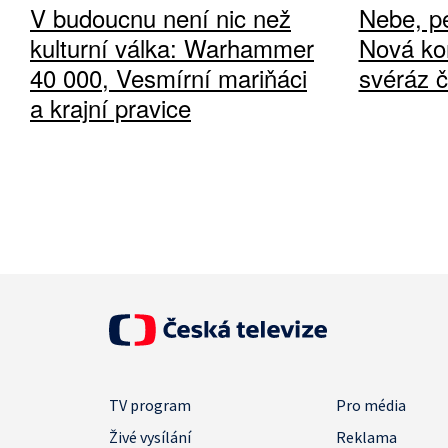
V budoucnu není nic než
Nebe, pe
kulturní válka: Warhammer
Nová ko
40 000, Vesmírní mariňáci
svéráz 
a krajní pravice
TV program
Pro média
Živé vysílání
Reklama