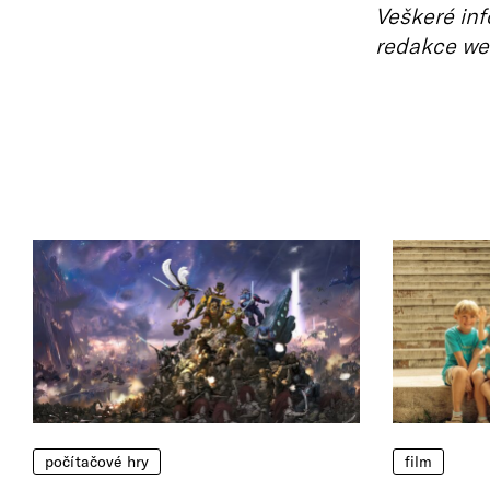
Veškeré inf
redakce we
počítačové hry
film