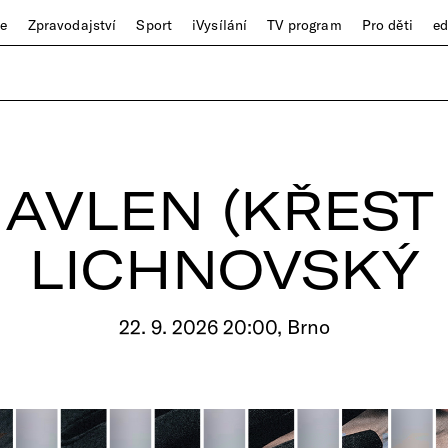
ze
Zpravodajství
Sport
iVysílání
TV program
Pro děti
e
AVLEN (KŘEST 
LICHNOVSKÝ
22. 9. 2026 20:00, Brno