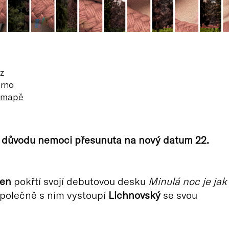
z
Brno
a mapě
z důvodu nemoci přesunuta na nový datum 22.
len
pokřtí svojí debutovou desku
Minulá noc je jak
společně s ním vystoupí
Lichnovský
se svou