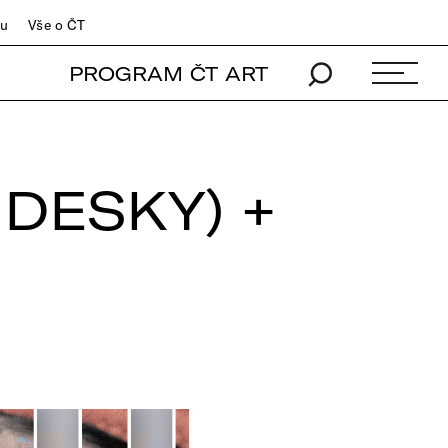
du
Vše o ČT
PROGRAM ČT ART
DESKY) +