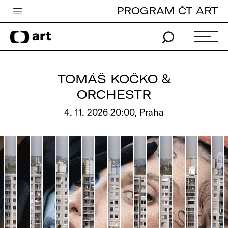
PROGRAM ČT ART
Česká televize
Zpravodajství
Sport
TOMÁŠ KOČKO &
iVysílání
ORCHESTR
TV program
4. 11. 2026 20:00, Praha
Pro děti
edu
Vše o ČT