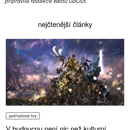
připravila redakce webu GoOut.
nejčtenější články
počítačové hry
V budoucnu není nic než kulturní