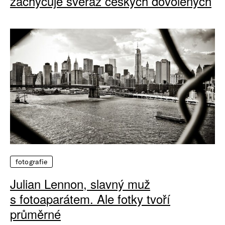
zachycuje svéráz českých dovolených
fotografie
Julian Lennon, slavný muž
s fotoaparátem. Ale fotky tvoří
průměrné