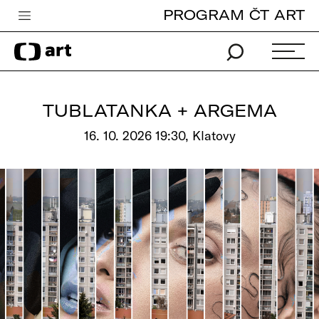
PROGRAM ČT ART
Česká televize
Zpravodajství
Sport
TUBLATANKA + ARGEMA
iVysílání
16. 10. 2026 19:30, Klatovy
TV program
Pro děti
edu
Vše o ČT