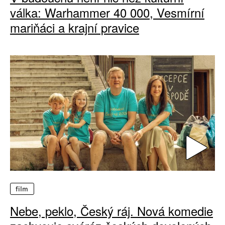
válka: Warhammer 40 000, Vesmírní
mariňáci a krajní pravice
film
Nebe, peklo, Český ráj. Nová komedie