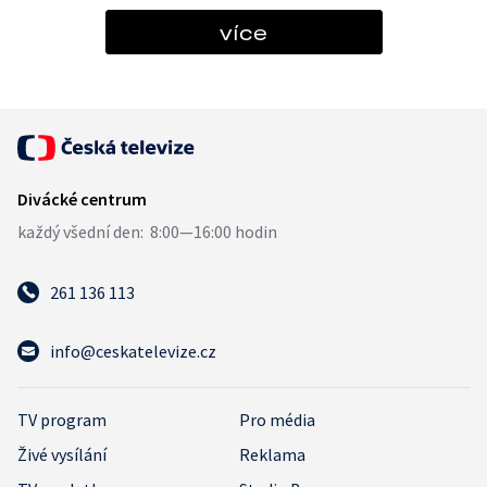
více
261 136 113
info@ceskatelevize.cz
TV program
Pro média
Živé vysílání
Reklama