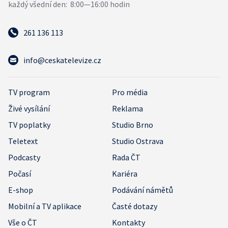
261 136 113
info@ceskatelevize.cz
TV program
Pro média
Živé vysílání
Reklama
TV poplatky
Studio Brno
Teletext
Studio Ostrava
Podcasty
Rada ČT
Počasí
Kariéra
E-shop
Podávání námětů
Mobilní a TV aplikace
Časté dotazy
Vše o ČT
Kontakty