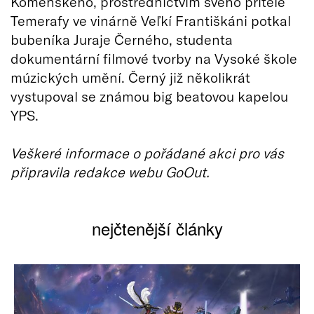
Komenského, prostřednictvím svého přítele
Temerafy ve vinárně Veľkí Františkáni potkal
bubeníka Juraje Černého, studenta
dokumentární filmové tvorby na Vysoké škole
múzických umění. Černý již několikrát
vystupoval se známou big beatovou kapelou
YPS.
Veškeré informace o pořádané akci pro vás
připravila redakce webu GoOut.
nejčtenější články