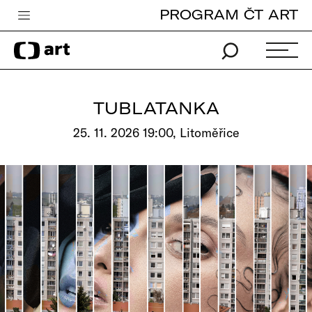
PROGRAM ČT ART
Česká televize
Zpravodajství
Sport
TUBLATANKA
iVysílání
25. 11. 2026 19:00, Litoměřice
TV program
Pro děti
edu
Vše o ČT