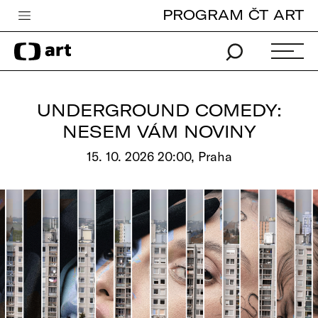
PROGRAM ČT ART
Česká televize
Zpravodajství
Sport
UNDERGROUND COMEDY:
iVysílání
NESEM VÁM NOVINY
TV program
15. 10. 2026 20:00, Praha
Pro děti
edu
Vše o ČT