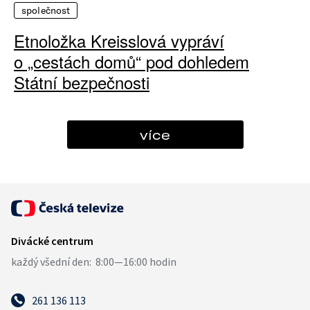
společnost
Etnoložka Kreisslová vypráví
o „cestách domů“ pod dohledem
Státní bezpečnosti
více
261 136 113