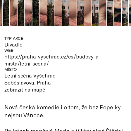
TYP AKCE
Divadlo
WEB
https://praha-vysehrad.cz/cs/budovy-a-
mista/letni-scena/
MÍSTO
Letní scéna Vyšehrad
Soběslavova, Praha
zobrazit na mapě
Nová česká komedie i o tom, že bez Popelky
nejsou Vánoce.
Po letech manželé Meda a Viktor slaví Štědrý