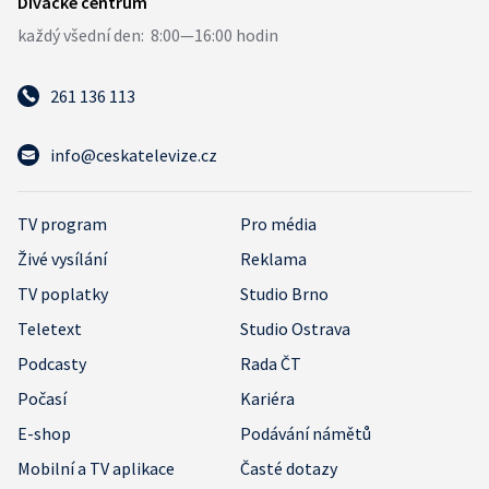
261 136 113
info@ceskatelevize.cz
TV program
Pro média
Živé vysílání
Reklama
TV poplatky
Studio Brno
Teletext
Studio Ostrava
Podcasty
Rada ČT
Počasí
Kariéra
E-shop
Podávání námětů
Mobilní a TV aplikace
Časté dotazy