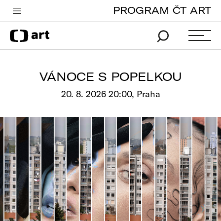
PROGRAM ČT ART
Česká televize
Zpravodajství
Sport
VÁNOCE S POPELKOU
iVysílání
20. 8. 2026 20:00, Praha
TV program
Pro děti
edu
Vše o ČT