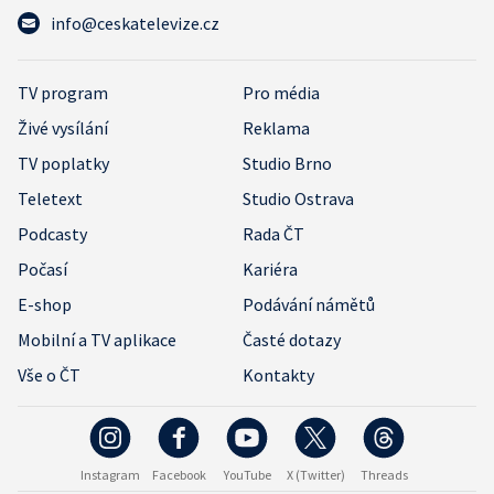
info@ceskatelevize.cz
TV program
Pro média
Živé vysílání
Reklama
TV poplatky
Studio Brno
Teletext
Studio Ostrava
Podcasty
Rada ČT
Počasí
Kariéra
E-shop
Podávání námětů
Mobilní a TV aplikace
Časté dotazy
Vše o ČT
Kontakty
Instagram
Facebook
YouTube
X (Twitter)
Threads