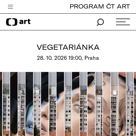
PROGRAM ČT ART
Česká televize
Zpravodajství
Sport
VEGETARIÁNKA
iVysílání
28. 10. 2026 19:00, Praha
TV program
Pro děti
edu
Vše o ČT