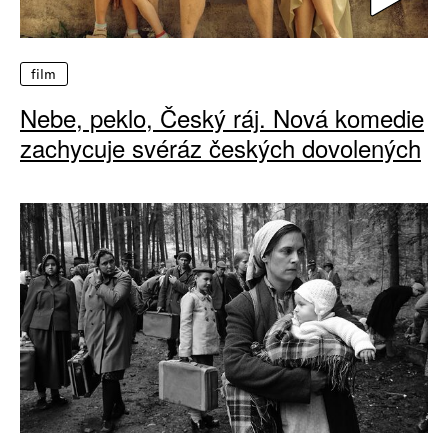
film
Nebe, peklo, Český ráj. Nová komedie
zachycuje svéráz českých dovolených