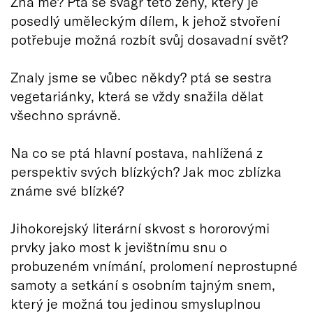
Zná mě? Ptá se švagr této ženy, který je
posedlý uměleckým dílem, k jehož stvoření
potřebuje možná rozbít svůj dosavadní svět?
Znaly jsme se vůbec někdy? ptá se sestra
vegetariánky, která se vždy snažila dělat
všechno správně.
Na co se ptá hlavní postava, nahlížená z
perspektiv svých blízkých? Jak moc zblízka
známe své blízké?
Jihokorejský literární skvost s hororovými
prvky jako most k jevištnímu snu o
probuzeném vnímání, prolomení neprostupné
samoty a setkání s osobním tajným snem,
který je možná tou jedinou smysluplnou