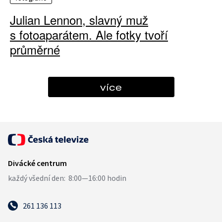
Julian Lennon, slavný muž
s fotoaparátem. Ale fotky tvoří
průměrné
více
261 136 113