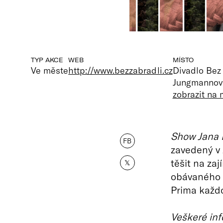
TYP AKCE
WEB
MÍSTO
Ve měste
http://www.bezzabradli.cz
Divadlo Bez 
Jungmannova
zobrazit na
Show Jana 
FB
zavedený v 
těšit na za
𝕏
obávaného 
Prima každo
Veškeré inf