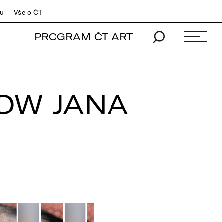
du
Vše o ČT
PROGRAM ČT ART
OW JANA