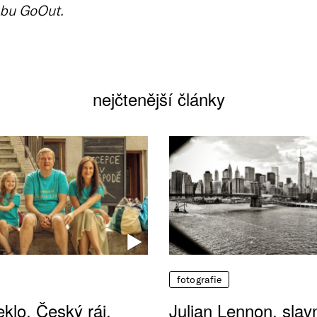
bu GoOut.
nejčtenější články
fotografie
klo, Český ráj.
Julian Lennon, sla