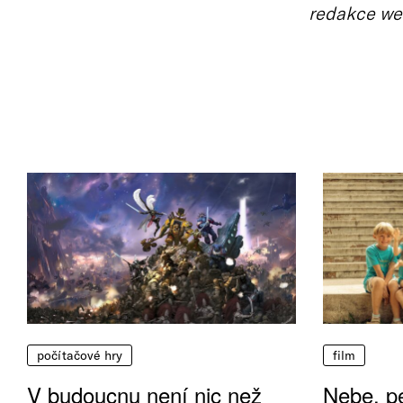
redakce we
počítačové hry
film
V budoucnu není nic než
Nebe, pe