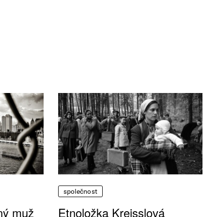
společnost
vný muž
Etnoložka Kreisslová