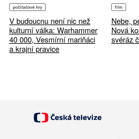
počítačové hry
film
V budoucnu není nic než
Nebe, pe
kulturní válka: Warhammer
Nová ko
40 000, Vesmírní mariňáci
svéráz 
a krajní pravice