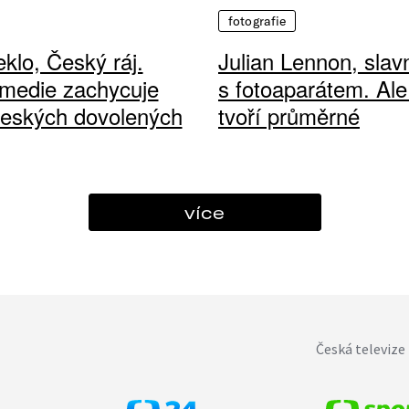
fotografie
klo, Český ráj.
Julian Lennon, sla
medie zachycuje
s fotoaparátem. Ale
českých dovolených
tvoří průměrné
více
Česká televize 