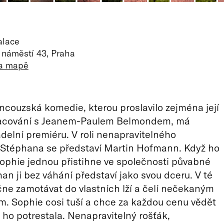
alace
 náměstí 43, Praha
na mapě
ancouzská komedie, kterou proslavilo zejména její
racování s Jeanem-Paulem Belmondem, má
delní premiéru. V roli nenapravitelného
 Stéphana se představí Martin Hofmann. Když ho
phie jednou přistihne ve společnosti půvabné
han ji bez váhání představí jako svou dceru. V té
ačne zamotávat do vlastních lží a čelí nečekaným
. Sophie cosi tuší a chce za každou cenu vědět
 ho potrestala. Nenapravitelný rošťák,