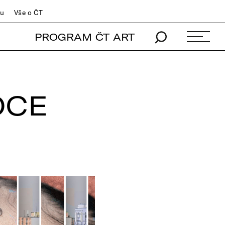
du
Vše o ČT
PROGRAM ČT ART
OCE