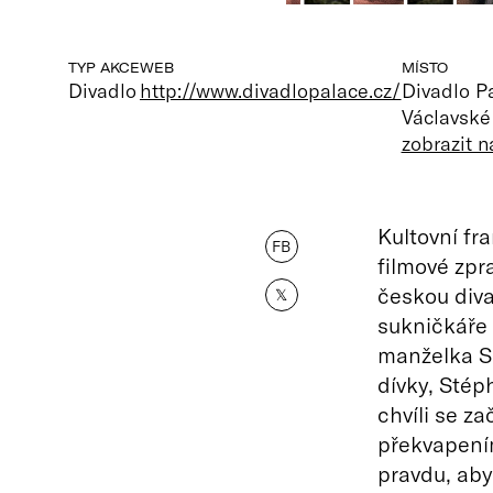
TYP AKCE
WEB
MÍSTO
Divadlo
http://www.divadlopalace.cz/
Divadlo P
Václavské
zobrazit 
Kultovní fr
FB
filmové zp
českou diva
𝕏
sukničkáře
manželka So
dívky, Stép
chvíli se z
překvapením
pravdu, aby