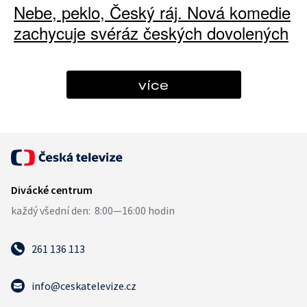
Nebe, peklo, Český ráj. Nová komedie
zachycuje svéráz českých dovolených
více
261 136 113
info@ceskatelevize.cz