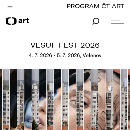
PROGRAM ČT ART
Česká televize
Zpravodajství
Sport
VESUF FEST 2026
iVysílání
4. 7. 2026 - 5. 7. 2026, Velenov
TV program
Pro děti
edu
Vše o ČT