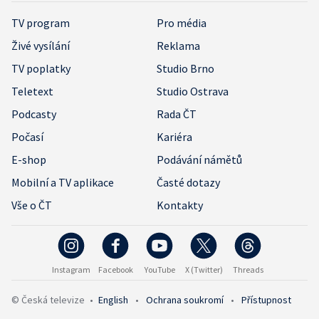
TV program
Pro média
Živé vysílání
Reklama
TV poplatky
Studio Brno
Teletext
Studio Ostrava
Podcasty
Rada ČT
Počasí
Kariéra
E-shop
Podávání námětů
Mobilní a TV aplikace
Časté dotazy
Vše o ČT
Kontakty
Instagram
Facebook
YouTube
X (Twitter)
Threads
© Česká televize
•
English
•
Ochrana soukromí
•
Přístupnost