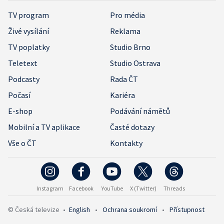
TV program
Pro média
Živé vysílání
Reklama
TV poplatky
Studio Brno
Teletext
Studio Ostrava
Podcasty
Rada ČT
Počasí
Kariéra
E-shop
Podávání námětů
Mobilní a TV aplikace
Časté dotazy
Vše o ČT
Kontakty
Instagram
Facebook
YouTube
X (Twitter)
Threads
© Česká televize
•
English
•
Ochrana soukromí
•
Přístupnost