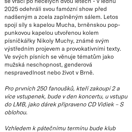
se vrací po necelých dvou letech - v lednu
2025 odehráli svou famózní show před
nadšeným a zcela zaplněným sálem. Letos
spojí síly s kapelou Mucha, brněnskou pop-
punkovou kapelou utvořenou kolem
písničkářky Nikoly Muchy, známé svým
výstředním projevem a provokativními texty.
Ve svých písních se věnuje tématům jako
mužská neschopnost, genderová
nespravedlnost nebo život v Brně.
Pro prvních 250 fanoušků, kteří zakoupí 2 a
více vstupenek, bude v den koncertu, u vstupu
do LMB, jako dárek připraveno CD Vidiek – S
oblohou.
Vzhledem k pátečnímu termínu bude klub