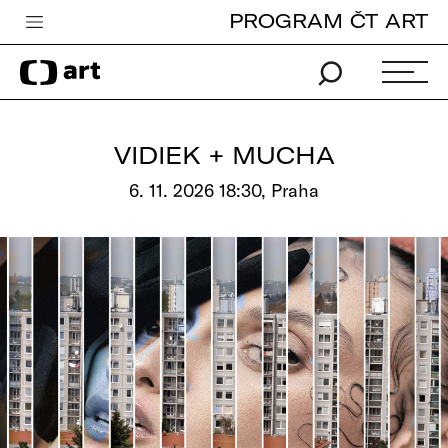
PROGRAM ČT ART
Česká televize
Zpravodajství
Sport
VIDIEK + MUCHA
iVysílání
6. 11. 2026 18:30, Praha
TV program
Pro děti
edu
Vše o ČT