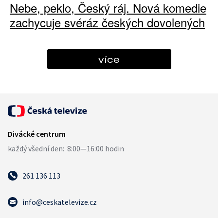
Nebe, peklo, Český ráj. Nová komedie
zachycuje svéráz českých dovolených
více
261 136 113
info@ceskatelevize.cz