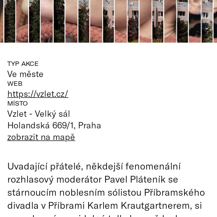
TYP AKCE
Ve měste
WEB
https://vzlet.cz/
MÍSTO
Vzlet - Velký sál
Holandská 669/1, Praha
zobrazit na mapě
Uvadající přátelé, někdejší fenomenální
rozhlasový moderátor Pavel Pláteník se
stárnoucím noblesním sólistou Příbramského
divadla v Příbrami Karlem Krautgartnerem, si