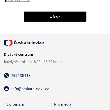
více
261 136 113
info@ceskatelevize.cz
TV program
Pro média