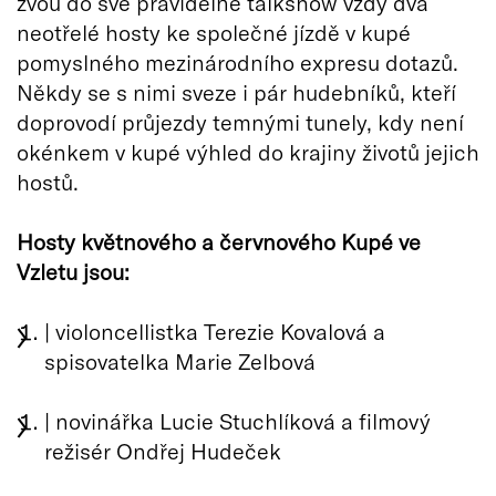
zvou do své pravidelné talkshow vždy dva
neotřelé hosty ke společné jízdě v kupé
pomyslného mezinárodního expresu dotazů.
Někdy se s nimi sveze i pár hudebníků, kteří
doprovodí průjezdy temnými tunely, kdy není
okénkem v kupé výhled do krajiny životů jejich
hostů.
Hosty květnového a červnového Kupé ve
Vzletu jsou:
| violoncellistka Terezie Kovalová a
spisovatelka Marie Zelbová
| novinářka Lucie Stuchlíková a filmový
režisér Ondřej Hudeček