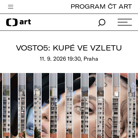
PROGRAM ČT ART
Česká televize
Zpravodajství
Sport
VOSTO5: KUPÉ VE VZLETU
iVysílání
11. 9. 2026 19:30, Praha
TV program
Pro děti
edu
Vše o ČT