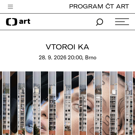
PROGRAM ČT ART
Česká televize
Zpravodajství
Sport
VTOROI KA
iVysílání
28. 9. 2026 20:00, Brno
TV program
Pro děti
edu
Vše o ČT