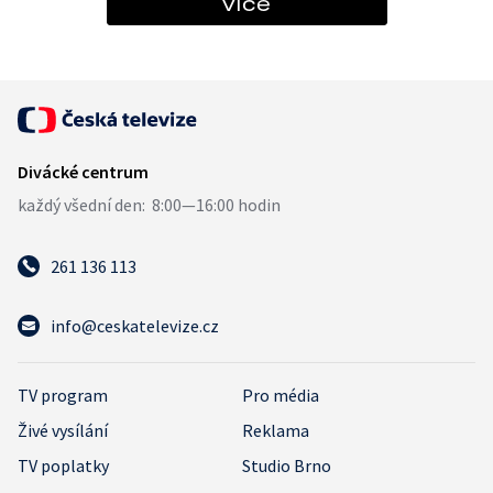
více
261 136 113
info@ceskatelevize.cz
TV program
Pro média
Živé vysílání
Reklama
TV poplatky
Studio Brno