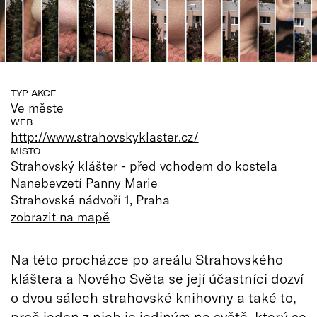
TYP AKCE
Ve měste
WEB
http://www.strahovskyklaster.cz/
MÍSTO
Strahovský klášter - před vchodem do kostela
Nanebevzetí Panny Marie
Strahovské nádvoří 1, Praha
zobrazit na mapě
Na této procházce po areálu Strahovského
kláštera a Nového Světa se její účastníci dozví
o dvou sálech strahovské knihovny a také to,
proč jeden z nich je jediným na světě, který se