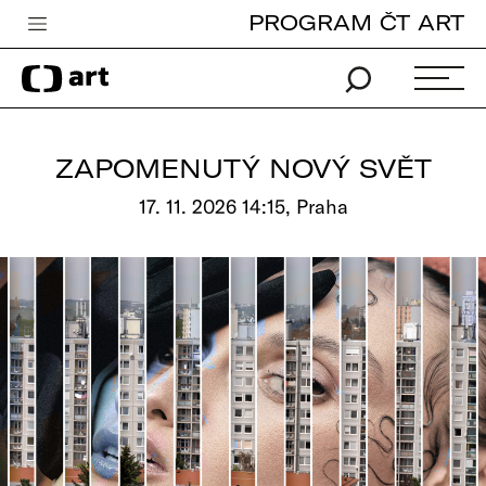
PROGRAM ČT ART
Česká televize
Zpravodajství
Sport
ZAPOMENUTÝ NOVÝ SVĚT
iVysílání
17. 11. 2026 14:15, Praha
TV program
Pro děti
edu
Vše o ČT