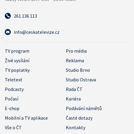
261 136 113
info@ceskatelevize.cz
TV program
Pro média
Živé vysílání
Reklama
TV poplatky
Studio Brno
Teletext
Studio Ostrava
Podcasty
Rada ČT
Počasí
Kariéra
E-shop
Podávání námětů
Mobilní a TV aplikace
Časté dotazy
Vše o ČT
Kontakty