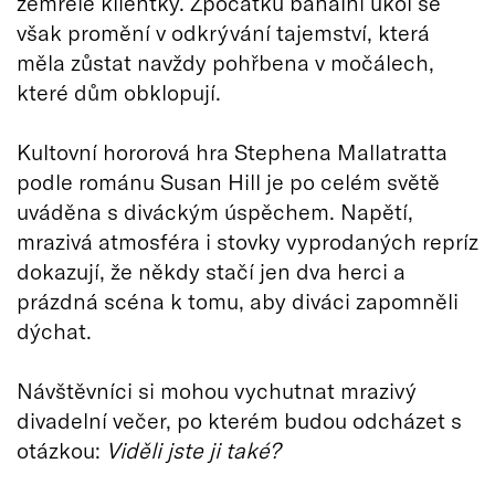
zemřelé klientky. Zpočátku banální úkol se
však promění v odkrývání tajemství, která
měla zůstat navždy pohřbena v močálech,
které dům obklopují.
Kultovní hororová hra Stephena Mallatratta
podle románu Susan Hill je po celém světě
uváděna s diváckým úspěchem. Napětí,
mrazivá atmosféra i stovky vyprodaných repríz
dokazují, že někdy stačí jen dva herci a
prázdná scéna k tomu, aby diváci zapomněli
dýchat.
Návštěvníci si mohou vychutnat mrazivý
divadelní večer, po kterém budou odcházet s
otázkou:
Viděli jste ji také?