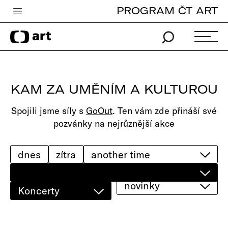
PROGRAM ČT ART
Česká televize
Zpravodajství
Sport
KAM ZA UMĚNÍM A KULTUROU
iVysílání
Spojili jsme síly s
GoOut
. Ten vám zde přináší své
TV program
pozvánky na nejrůznější akce
Pro děti
edu
dnes
zítra
Vše o ČT
novinky
Koncerty