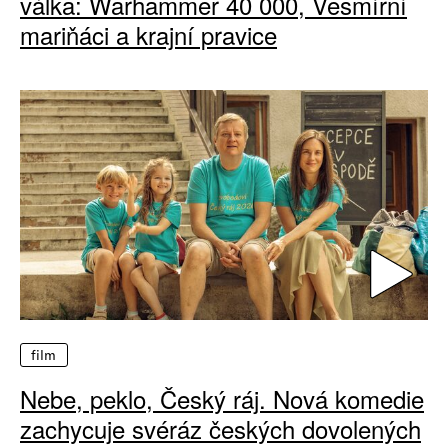
válka: Warhammer 40 000, Vesmírní
mariňáci a krajní pravice
film
Nebe, peklo, Český ráj. Nová komedie
zachycuje svéráz českých dovolených