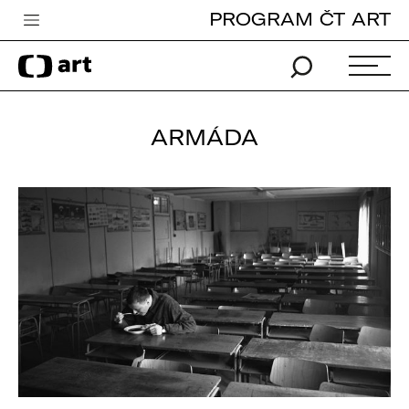
PROGRAM ČT ART
Česká televize
Zpravodajství
Sport
ARMÁDA
iVysílání
TV program
Pro děti
edu
Vše o ČT