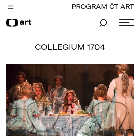
PROGRAM ČT ART
Česká televize
Zpravodajství
Sport
COLLEGIUM 1704
iVysílání
TV program
Pro děti
edu
Vše o ČT