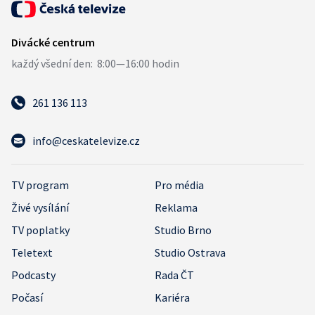
261 136 113
info@ceskatelevize.cz
TV program
Pro média
Živé vysílání
Reklama
TV poplatky
Studio Brno
Teletext
Studio Ostrava
Podcasty
Rada ČT
Počasí
Kariéra