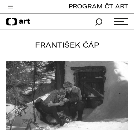
PROGRAM ČT ART
Česká televize
Zpravodajství
Sport
FRANTIŠEK ČÁP
iVysílání
TV program
Pro děti
edu
Vše o ČT