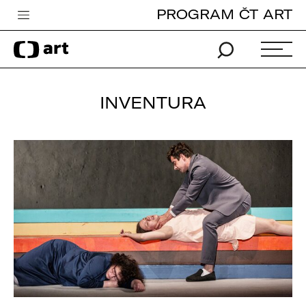
PROGRAM ČT ART
Česká televize
Zpravodajství
Sport
INVENTURA
iVysílání
TV program
Pro děti
edu
Vše o ČT