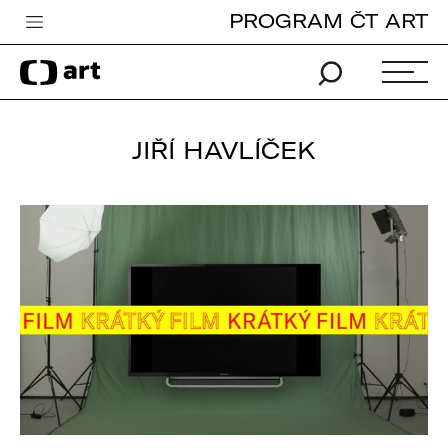
PROGRAM ČT ART
Česká televize
Zpravodajství
Sport
JIŘÍ HAVLÍČEK
iVysílání
TV program
Pro děti
edu
Vše o ČT