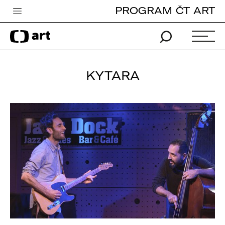
PROGRAM ČT ART
Česká televize
Zpravodajství
Sport
KYTARA
iVysílání
TV program
Pro děti
edu
Vše o ČT