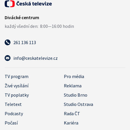
261 136 113
info@ceskatelevize.cz
TV program
Pro média
Živé vysílání
Reklama
TV poplatky
Studio Brno
Teletext
Studio Ostrava
Podcasty
Rada ČT
Počasí
Kariéra