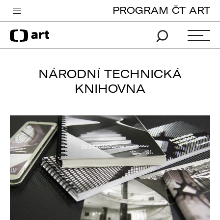
PROGRAM ČT ART
Česká televize
Zpravodajství
Sport
NÁRODNÍ TECHNICKÁ
KNIHOVNA
iVysílání
TV program
Pro děti
edu
Vše o ČT