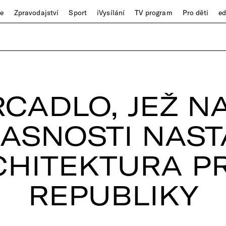
ze
Zpravodajství
Sport
iVysílání
TV program
Pro děti
e
RCADLO, JEŽ NA
ASNOSTI NAST
CHITEKTURA PR
REPUBLIKY