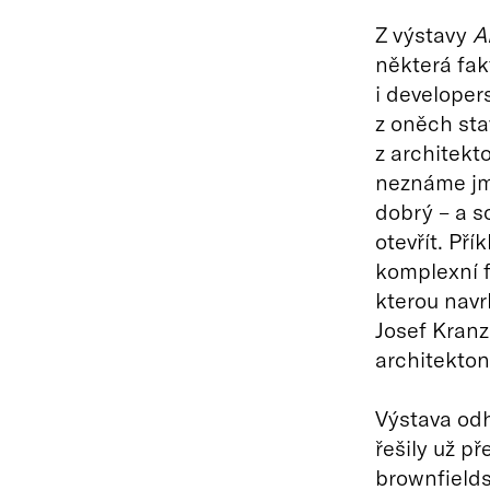
Z výstavy
A
některá fak
i developer
z oněch stav
z architekt
neznáme jm
dobrý – a s
otevřít. Př
komplexní f
kterou navr
Josef Kran
architekto
Výstava odha
řešily už př
brownfields