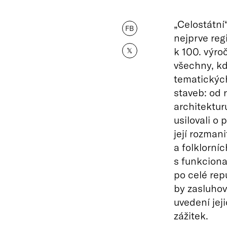
„Celostátní“
FB
nejprve reg
k 100. výro
𝕏
všechny, kd
tematickýc
staveb: od 
architektur
usilovali o
její rozman
a folklorní
s funkciona
po celé repu
by zasluhov
uvedení jeji
zážitek.