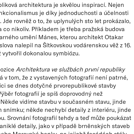
liková architektura je skvělou inspirací. Nejen
unkcionalismus je díky jednoduchosti a účelnosti
 Jde rovněž o to, že uplynulých sto let prokázalo,
a co nikoliv. Příkladem je třeba pražská budova
arného umění Mánes, kterou architekt Otakar
lova nalepil na Šítkovskou vodárenskou věž z 16.
mž vytvořil dokonalou symbiózu.
pozice
Architektura ve službách první republiky
á v tom, že z vystavených fotografií není patrné,
ici se dnes dotyčné prvorepublikové stavby
Výběr fotografií je spíš doprovodný než
Někde vidíme stavbu v současném stavu, jinde
snímku; někde nechybí detaily z interiéru, jinde
u. Srovnání fotografií tehdy a teď může poukázat
aniklé detaily, jako v případě brněnských staveb
ebo Moravské banky, na jejichž fasádách stály