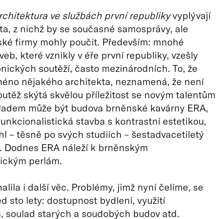
rchitektura ve službách první republiky
vyplývají
ta, z nichž by se současné samosprávy, ale
ské firmy mohly poučit. Především: mnohé
eb, které vznikly v éře první republiky, vzešly
onických soutěží, často mezinárodních. To, že
éno nějakého architekta, neznamená, že není
outěž skýtá skvělou příležitost se novým talentům
íkladem může být budova brněnské kavárny ERA,
unkcionalistická stavba s kontrastní estetikou,
hl – těsně po svých studiích – šestadvacetiletý
z. Dodnes ERA náleží k brněnským
nickým perlám.
lila i další věc. Problémy, jimž nyní čelíme, se
ed sto lety: dostupnost bydlení, využití
, soulad starých a soudobých budov atd.