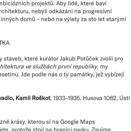
iciózních projektů. Aby lidé, které baví
rchitekturu, nebyli odkázáni na progresivní
dinných domů – nebo na výlety za sto let starými
TKA
y staveb, které kurátor Jakub Potůček zvolil pro
hitektura ve službách první republiky
, my
setinu. Jde podle nás o ty památky, jež vybízejí
adlo, Kamil Roškot
, 1933–1935, Husova 1062, Ústí
zné krásy, kterou si na Google Maps
te, protože stojí na hranici parku. Zaujme