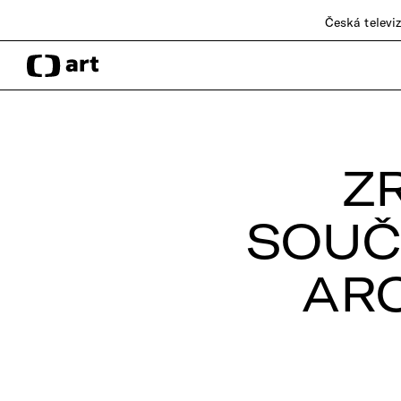
Česká televi
Z
SOUČ
AR