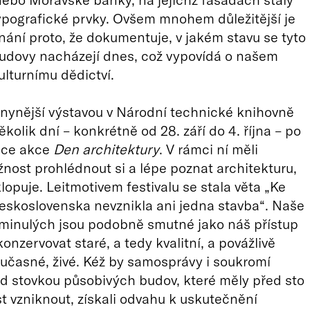
ypografické prvky. Ovšem mnohem důležitější je
nání proto, že dokumentuje, v jakém stavu se tyto
udovy nacházejí dnes, což vypovídá o našem
ulturnímu dědictví.
 nynější výstavou v Národní technické knihovně
kolik dní – konkrétně od 28. září do 4. října – po
ice akce
Den architektury
. V rámci ní měli
ost prohlédnout si a lépe poznat architekturu,
lopuje. Leitmotivem festivalu se stala věta „Ke
eskoslovenska nevznikla ani jedna stavba“. Naše
minulých jsou podobně smutné jako náš přístup
onzervovat staré, a tedy kvalitní, a povážlivě
učasné, živé. Kéž by samosprávy i soukromí
ad stovkou působivých budov, které měly před sto
t vzniknout, získali odvahu k uskutečnění