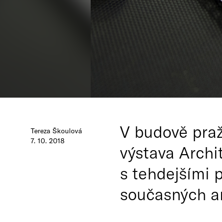
V budově praž
Tereza Škoulová
7. 10. 2018
výstava Archi
s tehdejšími 
současných ar