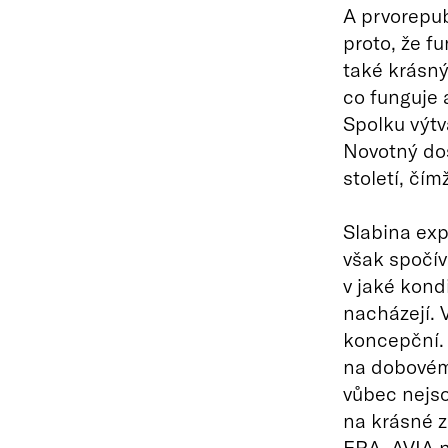
A prvorepub
proto, že f
také krásný.
co funguje 
Spolku výtv
Novotný dos
století, čí
Slabina ex
však spočív
v jaké kond
nacházejí. 
koncepční. 
na dobovém 
vůbec nejso
na krásné z
ERA, AVIA n