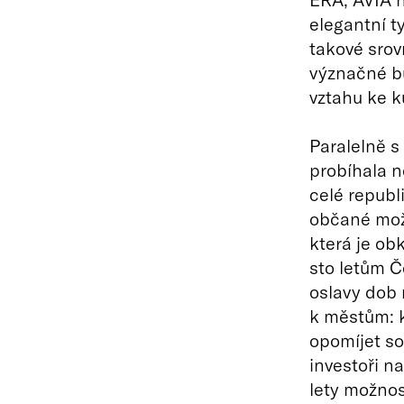
elegantní t
takové srov
význačné b
vztahu ke k
Paralelně s
probíhala ně
celé republ
občané možn
která je obk
sto letům Č
oslavy dob 
k městům: k
opomíjet so
investoři n
lety možnos