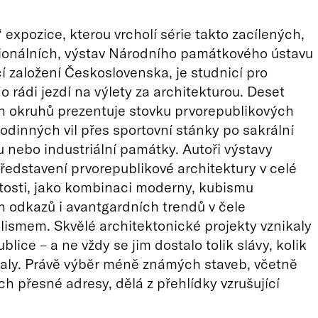
 expozice, kterou vrcholí série takto zacílených,
ionálních, výstav Národního památkového ústavu
čí založení Československa, je studnicí pro
o rádi jezdí na výlety za architekturou. Deset
h okruhů prezentuje stovku prvorepublikových
rodinných vil přes sportovní stánky po sakrální
u nebo industriální památky. Autoři výstavy
 představení prvorepublikové architektury v celé
itosti, jako kombinaci moderny, kubismu
ch odkazů i avantgardních trendů v čele
lismem. Skvělé architektonické projekty vznikaly
blice – a ne vždy se jim dostalo tolik slávy, kolik
aly. Právě výběr méně známých staveb, včetně
ch přesné adresy, dělá z přehlídky vzrušující