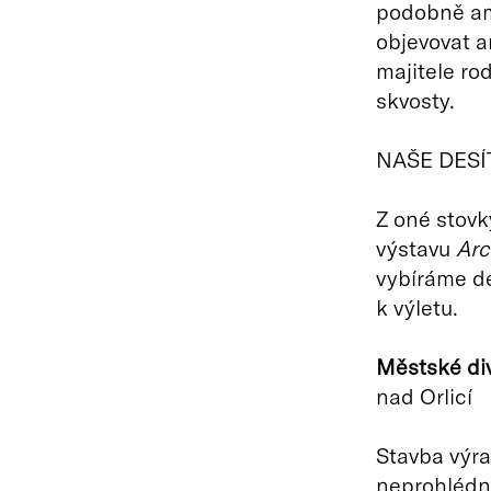
podobně amb
objevovat a
majitele ro
skvosty.
NAŠE DESÍ
Z oné stovk
výstavu
Arc
vybíráme de
k výletu.
Městské div
nad Orlicí
Stavba výra
neprohlédne