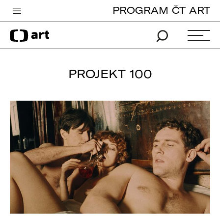
PROGRAM ČT ART
Česká televize
Zpravodajství
Sport
PROJEKT 100
iVysílání
TV program
Pro děti
edu
Vše o ČT