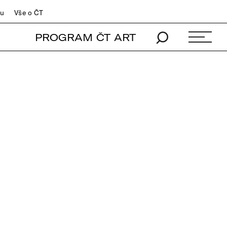
du
Vše o ČT
PROGRAM ČT ART