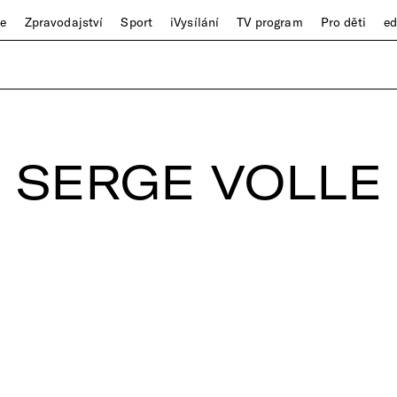
ze
Zpravodajství
Sport
iVysílání
TV program
Pro děti
e
SERGE VOLLE