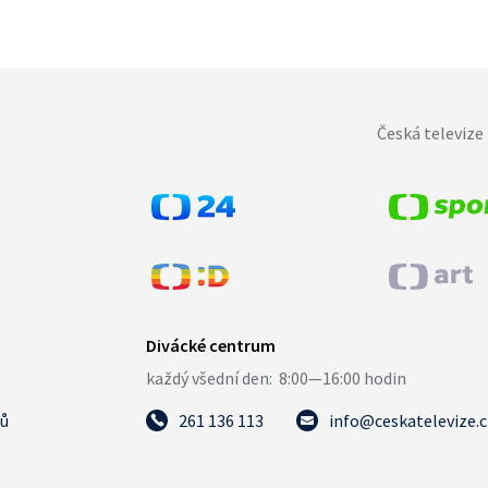
Česká televize 
tů
261 136 113
info@ceskatelevize.