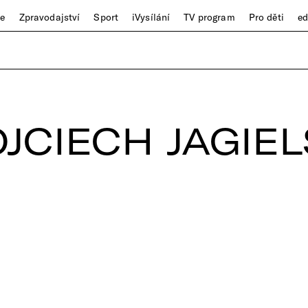
ze
Zpravodajství
Sport
iVysílání
TV program
Pro děti
e
JCIECH JAGIEL