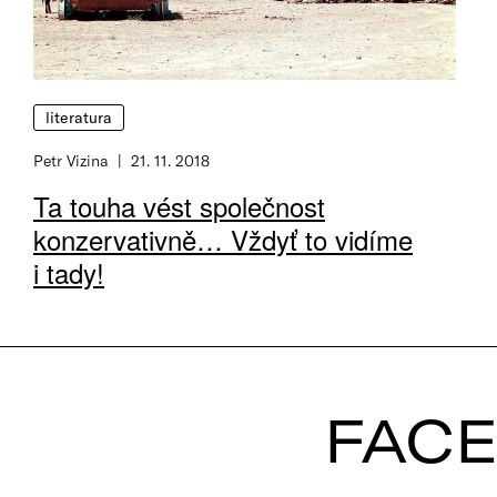
literatura
Petr Vizina
21. 11. 2018
Ta touha vést společnost
konzervativně… Vždyť to vidíme
i tady!
FAC