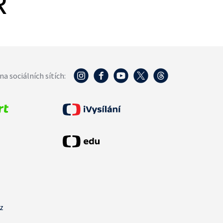
R
na sociálních sítích:
cz