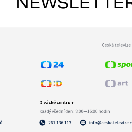
NEWSLETTE
Česká televize 
tů
261 136 113
info@ceskatelevize.