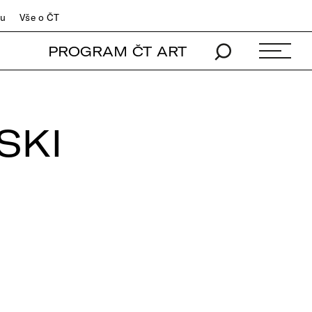
du
Vše o ČT
PROGRAM ČT ART
SKI