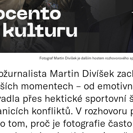
Fotograf Martin Divíšek je dalším hostem rozhovorového s
ožurnalista Martin Divíšek zac
jších momentech – od emotivn
adla přes hektické sportovní 
anicích konfliktů. V rozhovoru
o tom, proč je fotografie často