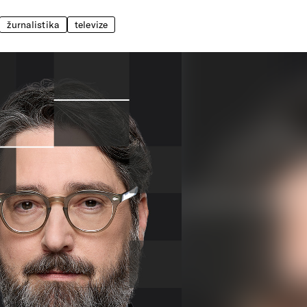
žurnalistika
televize