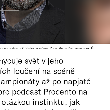
peciálu podcastu
Procento na kulturu
. Ptá se Martin Rachmann, zdroj: ČT
hycuje svět v jeho
ích loučení na scéně
šampionáty až po napjaté
 pro podcast Procento na
 otázkou instinktu, jak