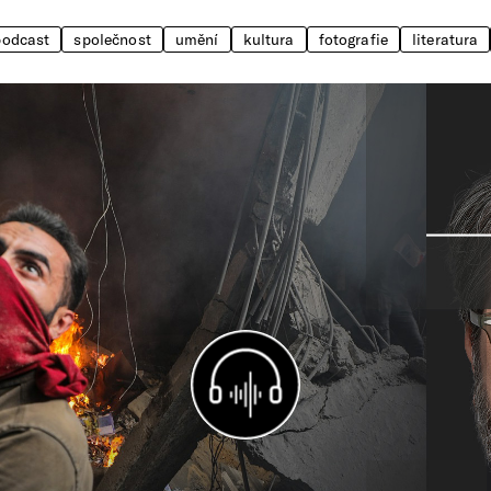
podcast
společnost
umění
kultura
fotografie
literatura