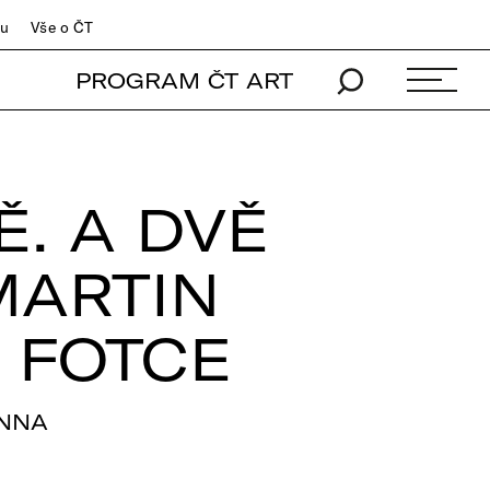
du
Vše o ČT
PROGRAM ČT ART
Ě. A DVĚ
MARTIN
 FOTCE
ANNA