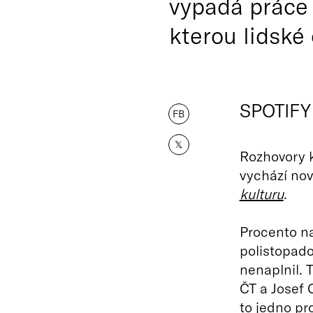
vypadá práce 
kterou lidské 
SPOTIFY
FB
𝕏
Rozhovory 
vychází nov
kulturu
.
Procento na
polistopado
nenaplnil. 
ČT a Josef 
to jedno pr