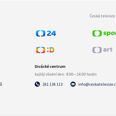
Česká televize 
tů
261 136 113
info@ceskatelevize.