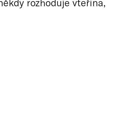
ěkdy rozhoduje vteřina,