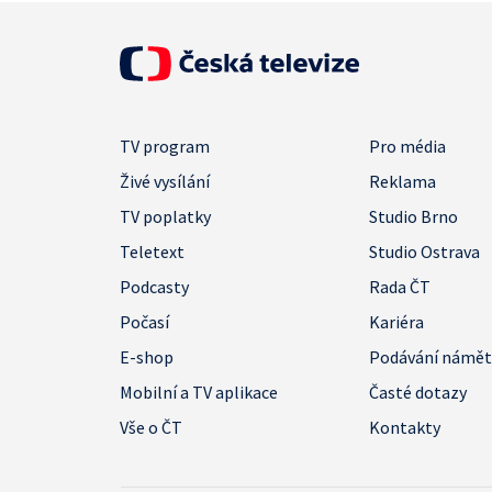
TV program
Pro média
Živé vysílání
Reklama
TV poplatky
Studio Brno
Teletext
Studio Ostrava
Podcasty
Rada ČT
Počasí
Kariéra
E-shop
Podávání námě
Mobilní a TV aplikace
Časté dotazy
Vše o ČT
Kontakty