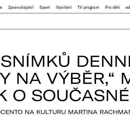
ze
Zpravodajství
Sport
iVysílání
TV program
Pro děti
e
C SNÍMKŮ DENN
Y NA VÝBĚR,“ 
EK O SOUČASNÉ
CENTO NA KULTURU MARTINA RACHM