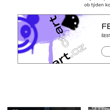
ob týden ko
F
ŠES