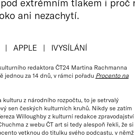
pod extrémním tlakem i proč n
oko ani nezachytí.
APPLE
IVYSÍLÁNÍ
kulturního redaktora ČT24 Martina Rachmanna
ě jednou za 14 dnů, v rámci pořadu
Procento na
 kulturu z národního rozpočtu, to je setrvalý
vý sen českých kulturních kruhů. Nikdy se zatím
Tereza Willoughby z kulturní redakce zpravodajství
Chuchma z webu ČT art si tedy alespoň řekli, že si
ocento vetknou do titulku svého podcastu, v němž