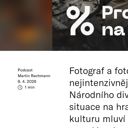
Fotograf a fot
Podcast
Martin Rachmann
nejintenzivně
9. 4. 2026
1 min
Národního div
situace na hr
kulturu mluví 