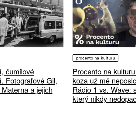
procento na kulturu
, čumilové
Procento na kulturu
í. Fotografové Gil,
koza už mě neposl
 Materna a jejich
Rádio 1 vs. Wave: 
který nikdy nedopad