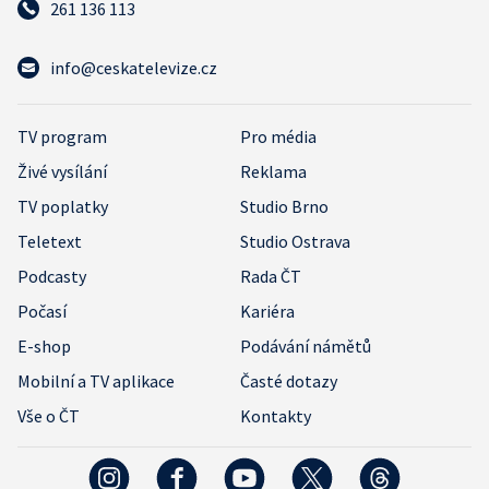
261 136 113
info@ceskatelevize.cz
TV program
Pro média
Živé vysílání
Reklama
TV poplatky
Studio Brno
Teletext
Studio Ostrava
Podcasty
Rada ČT
Počasí
Kariéra
E-shop
Podávání námětů
Mobilní a TV aplikace
Časté dotazy
Vše o ČT
Kontakty