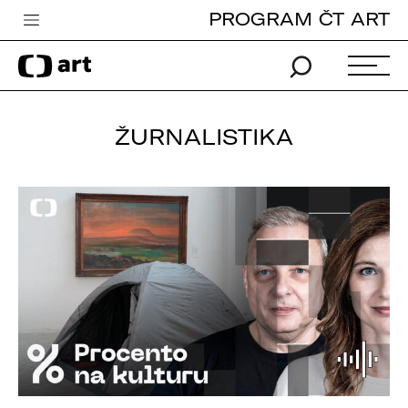
PROGRAM ČT ART
Česká televize
Zpravodajství
Sport
ŽURNALISTIKA
iVysílání
TV program
Pro děti
edu
Vše o ČT