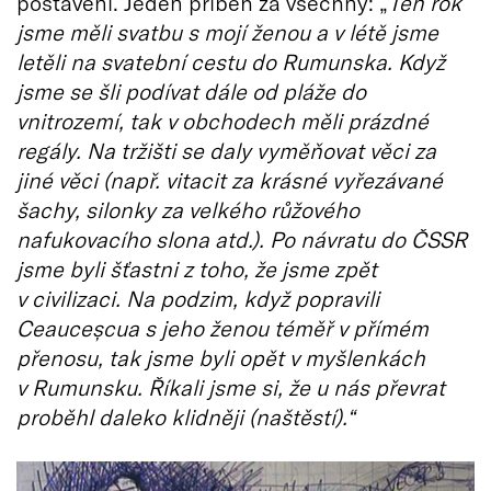
postavení. Jeden příběh za všechny: „
Ten rok
jsme měli svatbu s mojí ženou a v létě jsme
letěli na svatební cestu do Rumunska. Když
jsme se šli podívat dále od pláže do
vnitrozemí, tak v obchodech měli prázdné
regály. Na tržišti se daly vyměňovat věci za
jiné věci (např. vitacit za krásné vyřezávané
šachy, silonky za velkého růžového
nafukovacího slona atd.). Po návratu do ČSSR
jsme byli šťastni z toho, že jsme zpět
v civilizaci. Na podzim, když popravili
Ceauce
ș
cua s jeho ženou téměř v přímém
přenosu, tak jsme byli opět v myšlenkách
v Rumunsku. Říkali jsme si, že u nás převrat
proběhl daleko klidněji (naštěstí).“