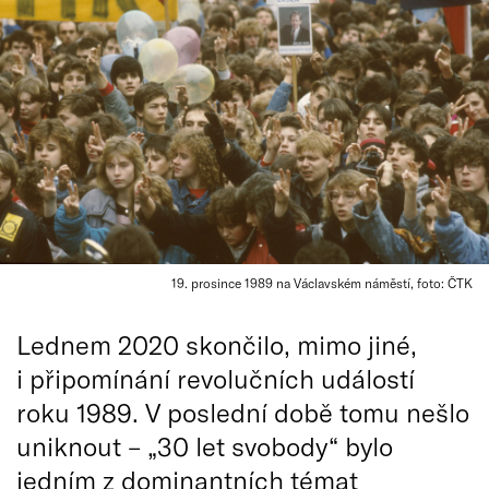
19. prosince 1989 na Václavském náměstí, foto: ČTK
Lednem 2020 skončilo, mimo jiné,
i připomínání revolučních událostí
roku 1989. V poslední době tomu nešlo
uniknout – „30 let svobody“ bylo
jedním z dominantních témat