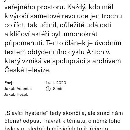
veřejného prostoru. Každý, kdo měl
k výročí sametové revoluce jen trochu
co říct, tak učinil, důležité události
a klíčoví aktéři byli mnohokrát
připomenuti. Tento článek je úvodním
textem obtýdenního cyklu Artchiv,
který vzniká ve spolupráci s archivem
České televize.
Esej
14. 1. 2020
Jakub Adamus
8 min
Jakub Hošek
„Slavící hysterie“ tedy skončila, ale snad nám
čtenář odpustí návrat k tématu, o němž toho
bylo v posledních měsících tolik řečeno.