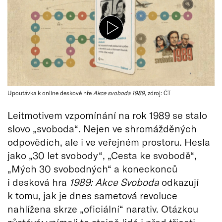
Upoutávka k online deskové hře
Akce svoboda 1989
, zdroj: ČT
Leitmotivem vzpomínání na rok 1989 se stalo
slovo „svoboda“. Nejen ve shromážděných
odpovědích, ale i ve veřejném prostoru. Hesla
jako „30 let svobody“, „Cesta ke svobodě“,
„Mých 30 svobodných“ a koneckonců
i desková hra
1989: Akce Svoboda
odkazují
k tomu, jak je dnes sametová revoluce
nahlížena skrze „oficiální“ narativ. Otázkou
zůstává: vnímali to stejně lidé i před třiceti