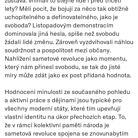
lety? Měli pocit, že bojují za něco tak obtížně
uchopitelného a definovatelného, jako je
svoboda? Listopadovým demonstracím
dominovala jiná hesla, spíše než svobodu
žádali lidé změnu. Zároveň vyzdvihovali náhlou
soudržnost a pospolitost mezi občany.
Nahlížení sametové revoluce jako momentu,
který nám přinesl svobodu, se tak do jisté
míry může zdát jako ex post přidaná hodnota.
Hodnocení minulosti ze současného pohledu
a aktivní práce s dějinami jsou typické pro
všechny moderní státy, které tím upevňují
vlastní identitu na úkor přechozích etap. To,
že v rámci kolektivní paměti národa je
sametová revoluce spojena se znovunabytím