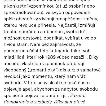
s konkrétní vzpomínkou (ať už osobní nebo
zprostředkovanou), ve svých odpovědích
spíše obecně vyzdvihují prospěšnost změny,
kterou revoluce přinesla. Nejčastěji zmiňují
trochu neurčitou a obecnou „svobodu“,
možnost cestovat, podnikat, vybírat u voleb
z více stran. Není bez zajímavosti, že
podstatnou část této kategorie také tvoří
mladí lidé, kteří rok 1989 vůbec nezažili. Díky
absenci vlastních vzpomínek přebírají
všeobecný („romantický“) diskurz o sametové
revoluci jako momentu, který nám vrátil
svobodu. V této souvislosti se také často
objevuje apel, abychom za nabytou svobodu
společně bojovali a chránili ji.
„Zrození
demokracie a svobody. Díky sametové