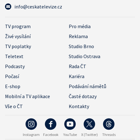
info@ceskatelevize.cz
TV program
Pro média
Živé vysílání
Reklama
TV poplatky
Studio Brno
Teletext
Studio Ostrava
Podcasty
Rada ČT
Počasí
Kariéra
E-shop
Podávání námětů
Mobilní a TV aplikace
Časté dotazy
Vše o ČT
Kontakty
Instagram
Facebook
YouTube
X (Twitter)
Threads