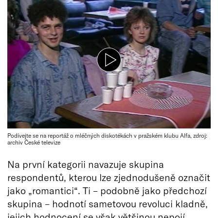
Podívejte se na reportáž o mléčných diskotékách v pražském klubu Alfa, zdroj:
archiv České televize
Na první kategorii navazuje skupina
respondentů, kterou lze zjednodušeně označit
jako „romantici“. Ti – podobně jako předchozí
skupina – hodnotí sametovou revoluci kladně,
jejich hodnocení se však většinou nepojí