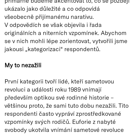
primárně budeme akcentovat to, co se později
ukázalo jako důležité a co odpovídá
všeobecně přijímanému narativu.
V odpovědích se však objevila i řada
originálních a niterních vzpomínek. Abychom
se v nich mohli lépe zorientovat, vytvořili jsme
jakousi „kategorizaci“ respondentů.
My to nezažili
První kategorii tvoří lidé, kteří sametovou
revoluci a události roku 1989 vnímají
především optikou své rodinné historie –
většinou proto, že sami tuto dobu nezažili. Tito
respondenti často vypráví zprostředkované
vzpomínky svých rodičů. Euforie z nabyté
svobody ukotvila vnímání sametové revoluce