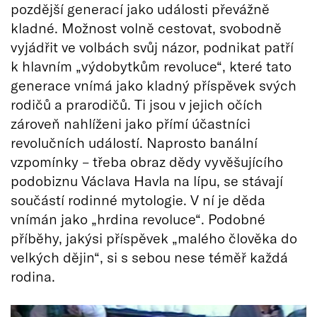
pozdější generací jako události převážně
kladné. Možnost volně cestovat, svobodně
vyjádřit ve volbách svůj názor, podnikat patří
k hlavním „výdobytkům revoluce“, které tato
generace vnímá jako kladný příspěvek svých
rodičů a prarodičů. Ti jsou v jejich očích
zároveň nahlíženi jako přímí účastníci
revolučních událostí. Naprosto banální
vzpomínky – třeba obraz dědy vyvěšujícího
podobiznu Václava Havla na lípu, se stávají
součástí rodinné mytologie. V ní je děda
vnímán jako „hrdina revoluce“. Podobné
příběhy, jakýsi příspěvek „malého člověka do
velkých dějin“, si s sebou nese téměř každá
rodina.