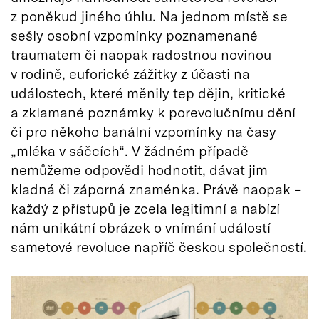
z poněkud jiného úhlu. Na jednom místě se
sešly osobní vzpomínky poznamenané
traumatem či naopak radostnou novinou
v rodině, euforické zážitky z účasti na
událostech, které měnily tep dějin, kritické
a zklamané poznámky k porevolučnímu dění
či pro někoho banální vzpomínky na časy
„mléka v sáčcích“. V žádném případě
nemůžeme odpovědi hodnotit, dávat jim
kladná či záporná znaménka. Právě naopak –
každý z přístupů je zcela legitimní a nabízí
nám unikátní obrázek o vnímání událostí
sametové revoluce napříč českou společností.