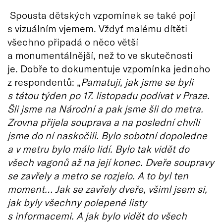
Spousta dětských vzpomínek se také pojí
s vizuálním vjemem. Vždyť malému dítěti
všechno připadá o něco větší
a monumentálnější, než to ve skutečnosti
je. Dobře to dokumentuje vzpomínka jednoho
z respondentů: „
Pamatuji, jak jsme se byli
s tátou týden po 17. listopadu podívat v Praze.
Šli jsme na Národní a pak jsme šli do metra.
Zrovna přijela souprava a na poslední chvíli
jsme do ní naskočili. Bylo sobotní dopoledne
a v metru bylo málo lidí. Bylo tak vidět do
všech vagonů až na její konec. Dveře soupravy
se zavřely a metro se rozjelo. A to byl ten
moment… Jak se zavřely dveře, všiml jsem si,
jak byly všechny polepené listy
s informacemi. A jak bylo vidět do všech