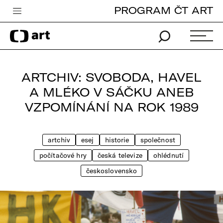
PROGRAM ČT ART
Česká televize
Zpravodajství
Sport
ARTCHIV: SVOBODA, HAVEL
iVysílání
A MLÉKO V SÁČKU ANEB
VZPOMÍNÁNÍ NA ROK 1989
TV program
Pro děti
artchiv
esej
historie
společnost
edu
počítačové hry
česká televize
ohlédnutí
Vše o ČT
československo