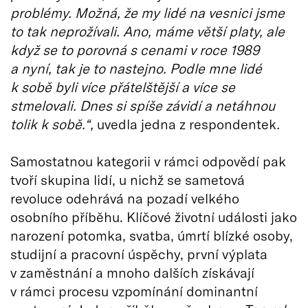
problémy. Možná, že my lidé na vesnici jsme
to tak neprožívali. Ano, máme větší platy, ale
když se to porovná s cenami v roce 1989
a nyní, tak je to nastejno. Podle mne lidé
k sobě byli více přátelštější a více se
stmelovali. Dnes si spíše závidí a netáhnou
tolik k sobě.“,
uvedla jedna z respondentek
.
Samostatnou kategorii v rámci odpovědí pak
tvoří skupina lidí, u nichž se sametová
revoluce odehrává na pozadí velkého
osobního příběhu. Klíčové životní události jako
narození potomka, svatba, úmrtí blízké osoby,
studijní a pracovní úspěchy, první výplata
v zaměstnání a mnoho dalších získávají
v rámci procesu vzpomínání dominantní