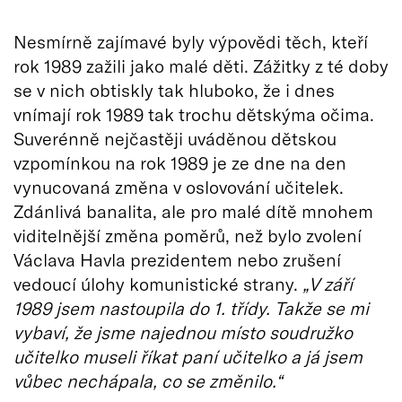
Nesmírně zajímavé byly výpovědi těch, kteří
rok 1989 zažili jako malé děti. Zážitky z té doby
se v nich obtiskly tak hluboko, že i dnes
vnímají rok 1989 tak trochu dětskýma očima.
Suverénně nejčastěji uváděnou dětskou
vzpomínkou na rok 1989 je ze dne na den
vynucovaná změna v oslovování učitelek.
Zdánlivá banalita, ale pro malé dítě mnohem
viditelnější změna poměrů, než bylo zvolení
Václava Havla prezidentem nebo zrušení
vedoucí úlohy komunistické strany.
„V září
1989 jsem nastoupila do 1. třídy. Takže se mi
vybaví, že jsme najednou místo soudružko
učitelko museli říkat paní učitelko a já jsem
vůbec nechápala, co se změnilo.“