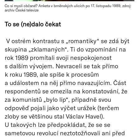
Co si myslí občané? Anketa v brněnských ulicích po 17. listopadu 1989, zdroj:
archiv České televize
To se (ne)dalo čekat
V ostrém kontrastu s „romantiky“ se zdá být
skupina „zklamaných“. Ti do vzpomínání na
rok 1989 promítali svoji nespokojenost
s dalším vývojem. Nevraceli se tak přímo
k roku 1989, ale spíše k procesům
a událostem na něj přímo navazujícím. Část
respondentů se omezila na konstatování, že
za komunistů „bylo líp“, případně svou
odpověď pojali jako výčet urážek (terčem
zloby se většinou stal Václav Havel).
U takových lze předpokládat, že se se
sametovou revolucí neztotožňovali ani před