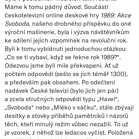
Máme k tomu pádný důvod. Součástí
českotelevizní online deskové hry
1989: Akce
Svoboda
, našeho drobného příspěvku do oné
výroční mašinerie, byla i výzva návštěvníkům
ke sdílení jejich vzpomínek na revoluční rok.
Byli k tomu vybídnuti jednoduchou otázkou:
„Co se ti vybaví, když se řekne rok 1989?“.
Odezvou jsme byli mile překvapeni. Ať už
počtem odpovědí (sešlo se jich téměř 1300),
a především pak obsahem. Po odečtení
nadávek České televizi (bylo jich jen pár)
a zcela stručných odpovědí typu „Havel“,
„Svoboda“ nebo „Mléko v sáčku“, stále zbývají
desítky a stovky příběhů pamětníků i názorů
těch, kteří minulý režim vůbec nezažili. To už
je vzorek, z něhož lze ledacos vyčíst. Položená