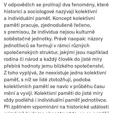
V odpovědích se prolínají dva fenomény, které
historici a sociologové nazývají kolektivní
a individuální paměť. Koncept kolektivní
paměti pracuje, zjednodušeně řečeno,
s premisou, že individua nejsou kulturně
soběstačné jednotky. Právě naopak: názory
jednotlivců se formují v rámci různých
společenských struktur, jakými jsou například
rodina či národ a každý člověk do jisté míry
přebírá hodnoty jemu blízkého společenství.
Z toho vyplývá, že neexistuje jedna kolektivní
paměť, s níž se lidé ztotožňují, podoba
kolektivních pamětí se navíc v průběhu času
mění a vyvíjí. Kolektivní paměti do jisté míry
vždy podléhá i individuální paměť jednotlivce.
Při zpětném vzpomínání na historické události