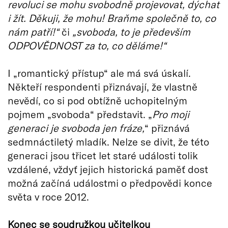
revoluci se mohu svobodně projevovat, dýchat
i žít. Děkuji, že mohu! Braňme společně to, co
nám patří!“
či
„svoboda, to je především
ODPOVĚDNOST za to, co děláme!“
I „romantický přístup“ ale má svá úskalí.
Někteří respondenti přiznávají, že vlastně
nevědí, co si pod obtížně uchopitelným
pojmem „svoboda“ představit. „
Pro moji
generaci je svoboda jen fráze,
“ přiznává
sedmnáctiletý mladík. Nelze se divit, že této
generaci jsou třicet let staré události tolik
vzdálené, vždyť jejich historická paměť dost
možná začíná událostmi o předpovědi konce
světa v roce 2012.
Konec se soudružkou učitelkou