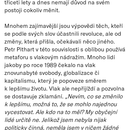
třiceti lety a dnes nemají důvod na svém
postoji cokoliv měnit.
Mnohem zajímavější jsou výpovědi těch, kteří
se podle svých slov účastnili revoluce, ale od
změny, která přišla, očekávali něco jiného.
Petr Pithart v této souvislosti s oblibou používá
metaforu s vlakovým nádražím. Mnoho lidí
jakoby po roce 1989 čekalo na vlak
znovunabyté svobody, globalizace či
kapitalismu, který je popoveze směrem
k lepšímu životu. Vlak ale nepřijíždí a pozvolna
se dostavuje zklamání.
„Nevím, co se změnilo
k lepšímu, možná to, že se mohlo najednou
vycestovat. Ale kdo na to měl? My obyčejní
lidé určitě ne. Jelikož jsem nebyla nijak
politicky činná, neměla jsem v ničem žádné