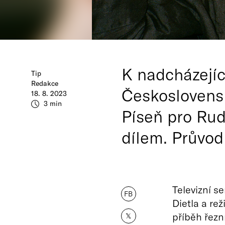
K nadcházejíc
Tip
Redakce
Československ
18. 8. 2023
3 min
Píseň pro Rudo
dílem. Průvod
Televizní se
FB
Dietla a rež
příběh řezn
𝕏