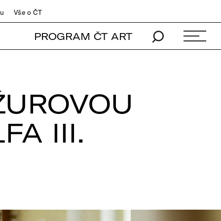
du
Vše o ČT
PROGRAM ČT ART
NŽUROVOU
A III.