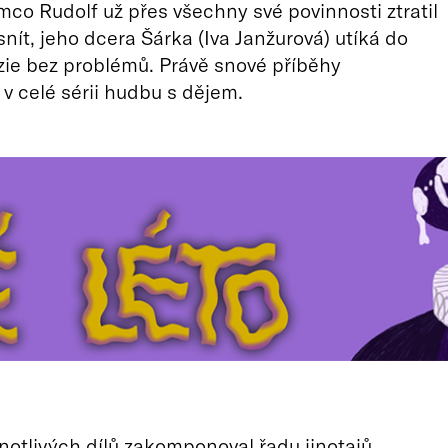
ímco Rudolf už přes všechny své povinnosti ztratil
nít, jeho dcera Šárka (Iva Janžurová) utíká do
zie bez problémů. Právě snové příběhy
 v celé sérii hudbu s dějem.
dnotlivých dílů zakomponoval řadu jinotajů