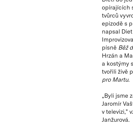
opírajících
tvůrců vyvr
epizodě s 
napsal Diet
Improvizova
písně
Běž d
Hrzán a Mar
a kostýmy s
tvořili živě
pro Martu
.
„Byli jsme z
Jaromír Vaš
v televizi,
Janžurová.