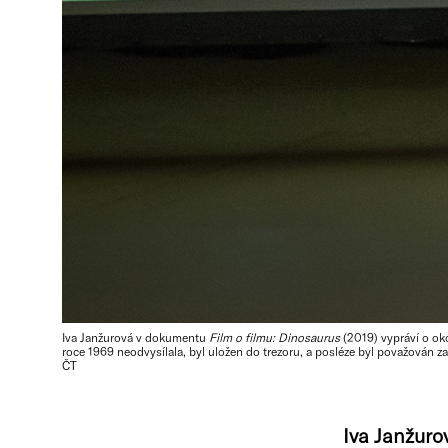
Iva Janžurová v dokumentu
Film o filmu: Dinosaurus
(2019) vypráví o oko
roce 1969 neodvysílala, byl uložen do trezoru, a posléze byl považován za
ČT
Iva Janžurov