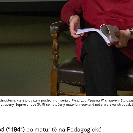
lnostech, které provázely poslední díl seriálu
Píseň pro Rudolfa III.
s názvem
Dinosa
 ztracený. Teprve v roce 2018 se natočený materiál nečekaně našel a zrekonstruoval. 
á (* 1941)
po maturitě na Pedagogické