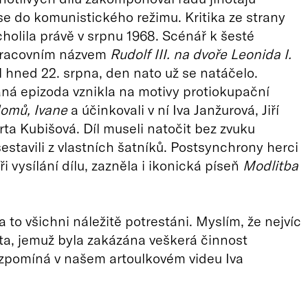
 se do komunistického režimu. Kritika ze strany
cholila právě v srpnu 1968. Scénář k šesté
pracovním názvem
Rudolf III. na dvoře Leonida I.
l hned 22. srpna, den nato už se natáčelo.
ná epizoda vznikla na motivy protiokupační
omů, Ivane
a účinkovali v ní Iva Janžurová, Jiří
ta Kubišová. Díl museli natočit bez zvuku
estavili z vlastních šatníků. Postsynchrony herci
 při vysílání dílu, zazněla i ikonická píseň
Modlitba
a to všichni náležitě potrestáni. Myslím, že nejvíc
ta, jemuž byla zakázána veškerá činnost
” vzpomíná v našem artoulkovém videu Iva