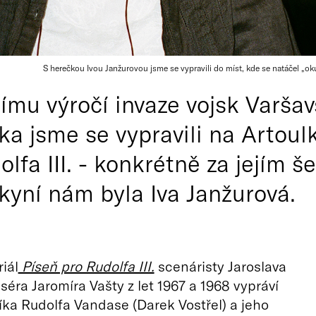
S herečkou Ivou Janžurovou jsme se vypravili do míst, kde se natáčel „oku
ímu výročí invaze vojsk Varša
a jsme se vypravili na Artoulk
lfa III. - konkrétně za jejím 
kyní nám byla Iva Janžurová.
riál
Píseň pro Rudolfa III.
scenáristy Jaroslava
iséra Jaromíra Vašty z let 1967 a 1968 vypráví
íka Rudolfa Vandase (Darek Vostřel) a jeho