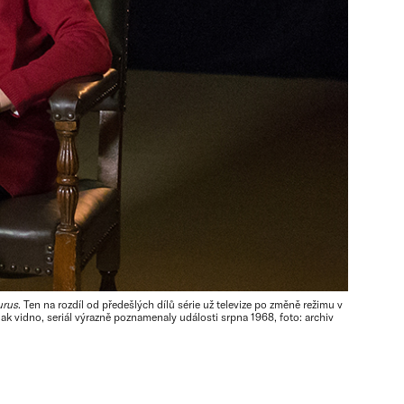
urus
. Ten na rozdíl od předešlých dílů série už televize po změně režimu v
Jak vidno, seriál výrazně poznamenaly události srpna 1968, foto: archiv