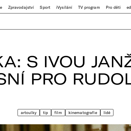
ze
Zpravodajství
Sport
iVysílání
TV program
Pro děti
e
A: S IVOU JA
SNÍ PRO RUDOLF
artoulky
tip
film
kinematografie
lidé