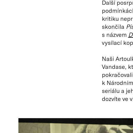
Další posrp
podmínkách,
kritiku nep
skončila
Pí
s názvem
D
vysílací ko
Naši Artoul
Vandase, kt
pokračovali
k Národním
seriálu a j
dozvíte ve v