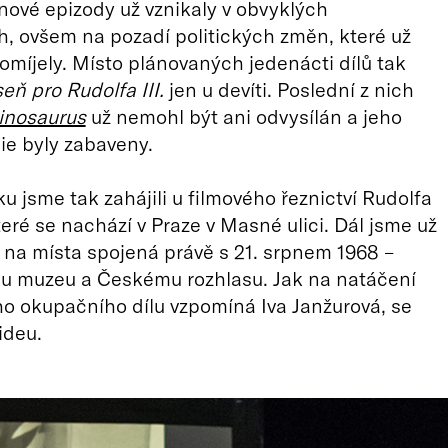
nové epizody už vznikaly v obvyklých
 ovšem na pozadí politických změn, které už
romíjely. Místo plánovaných jedenácti dílů tak
seň pro Rudolfa III.
jen u devíti. Poslední z nich
inosaurus
už nemohl být ani odvysílán a jeho
pie byly zabaveny.
ku jsme tak zahájili u filmového řeznictví Rudolfa
eré se nachází v Praze v Masné ulici. Dál jsme už
 na místa spojená právě s 21. srpnem 1968 –
u muzeu a Českému rozhlasu. Jak na natáčení
eho okupačního dílu vzpomíná Iva Janžurová, se
ideu.