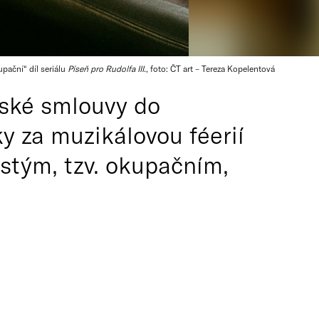
pační“ díl seriálu
Píseň pro Rudolfa III.
, foto: ČT art – Tereza Kopelentová
vské smlouvy do
y za muzikálovou féerií
šestým, tzv. okupačním,