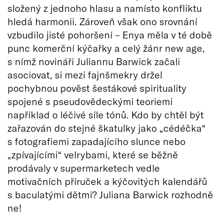
složený z jednoho hlasu a namísto konfliktu
hledá harmonii. Zároveň však ono srovnání
vzbudilo jisté pohoršení – Enya měla v té době
punc komerční kýčařky a celý žánr new age,
s nímž novináři Juliannu Barwick začali
asociovat, si mezi fajnšmekry držel
pochybnou pověst šestákové spirituality
spojené s pseudovědeckými teoriemi
například o léčivé síle tónů. Kdo by chtěl být
zařazován do stejné škatulky jako „cédéčka“
s fotografiemi zapadajícího slunce nebo
„zpívajícími“ velrybami, které se běžně
prodávaly v supermarketech vedle
motivačních příruček a kýčovitých kalendářů
s baculatými dětmi? Juliana Barwick rozhodně
ne!