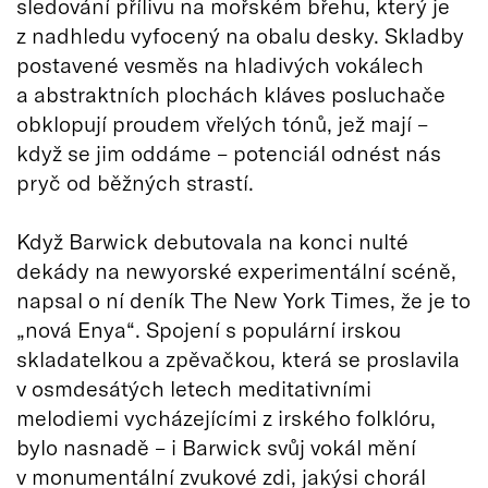
sledování přílivu na mořském břehu, který je
z nadhledu vyfocený na obalu desky. Skladby
postavené vesměs na hladivých vokálech
a abstraktních plochách kláves posluchače
obklopují proudem vřelých tónů, jež mají –
když se jim oddáme – potenciál odnést nás
pryč od běžných strastí.
Když Barwick debutovala na konci nulté
dekády na newyorské experimentální scéně,
napsal o ní deník The New York Times, že je to
„nová Enya“. Spojení s populární irskou
skladatelkou a zpěvačkou, která se proslavila
v osmdesátých letech meditativními
melodiemi vycházejícími z irského folklóru,
bylo nasnadě – i Barwick svůj vokál mění
v monumentální zvukové zdi, jakýsi chorál