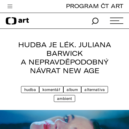
PROGRAM ČT ART
Česká televize
Zpravodajství
Sport
HUDBA JE LÉK. JULIANA
iVysílání
BARWICK
A NEPRAVDĚPODOBNÝ
TV program
NÁVRAT NEW AGE
Pro děti
edu
hudba
komentář
album
alternativa
Vše o ČT
ambient