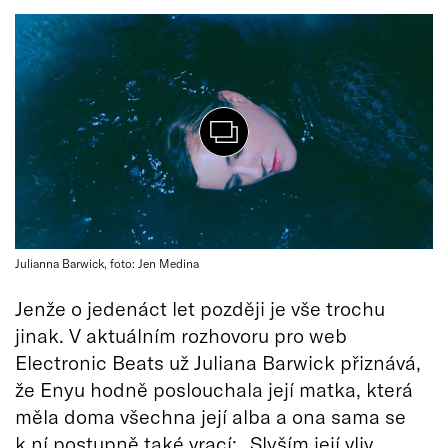
Julianna Barwick, foto: Jen Medina
Jenže o jedenáct let později je vše trochu
jinak. V aktuálním rozhovoru pro web
Electronic Beats už Juliana Barwick přiznává,
že Enyu hodně poslouchala její matka, která
měla doma všechna její alba a ona sama se
k ní postupně také vrací: „Slyším její vliv