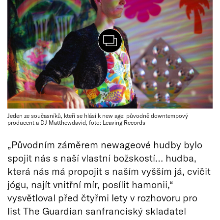
Jeden ze současníků, kteří se hlásí k new age: původně downtempový
producent a DJ Matthewdavid, foto: Leaving Records
„Původním záměrem newageové hudby bylo
spojit nás s naší vlastní božskostí… hudba,
která nás má propojit s naším vyšším já, cvičit
jógu, najít vnitřní mír, posílit hamonii,“
vysvětloval před čtyřmi lety v rozhovoru pro
list The Guardian sanfranciský skladatel