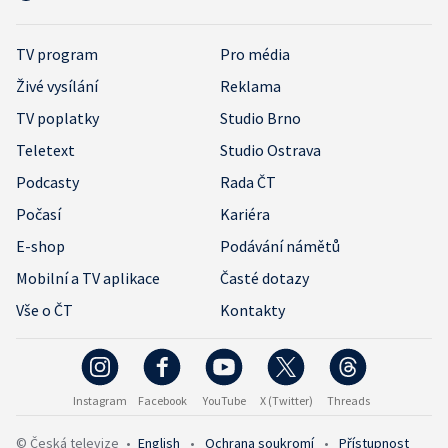
TV program
Pro média
Živé vysílání
Reklama
TV poplatky
Studio Brno
Teletext
Studio Ostrava
Podcasty
Rada ČT
Počasí
Kariéra
E-shop
Podávání námětů
Mobilní a TV aplikace
Časté dotazy
Vše o ČT
Kontakty
Instagram
Facebook
YouTube
X (Twitter)
Threads
© Česká televize
•
English
•
Ochrana soukromí
•
Přístupnost