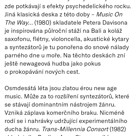
zde potkávají s efekty psychedelického rocku.
Jiná klasická deska z této doby –
Music On
The Way…
(1980) skladatele Petera Davisona
je inspirována půlroční stáží na Bali a koláž
saxofonu, flétny, violoncella, akustické kytary
a syntezátorů je tu ponořena do snové nálady
parného dne u moře. Na těchto deskách zní
ještě newageová hudba jako pokus
o prokopávání nových cest.
Osmdesátá léta jsou zlatou érou new age
music. Může za to rozšíření syntezátorů, které
se stávají dominantním nástrojem žánru.
Vzniká záplava komerčního braku. Nicméně
rodí se i nahrávky udržující experimentálního
ducha žánru.
Trans-Millennia Consort
(1982)