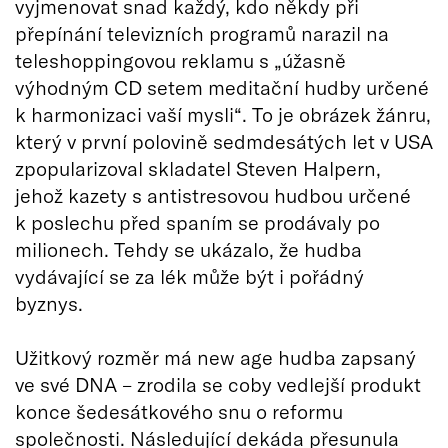
vyjmenovat snad každý, kdo někdy při
přepínání televizních programů narazil na
teleshoppingovou reklamu s „úžasně
výhodným CD setem meditační hudby určené
k harmonizaci vaší mysli“. To je obrázek žánru,
který v první polovině sedmdesátých let v USA
zpopularizoval skladatel Steven Halpern,
jehož kazety s antistresovou hudbou určené
k poslechu před spaním se prodávaly po
milionech. Tehdy se ukázalo, že hudba
vydávající se za lék může být i pořádný
byznys.
Užitkový rozměr má new age hudba zapsaný
ve své DNA – zrodila se coby vedlejší produkt
konce šedesátkového snu o reformu
společnosti. Následující dekáda přesunula