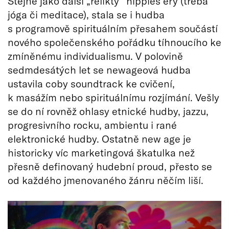
Stejně jako další „relikty“ hippies éry (třeba
jóga či meditace), stala se i hudba
s programově spirituálním přesahem součástí
nového společenského pořádku tíhnoucího ke
zmíněnému individualismu. V polovině
sedmdesátých let se newageová hudba
ustavila coby soundtrack ke cvičení,
k masážím nebo spirituálnímu rozjímání. Vešly
se do ní rovněž ohlasy etnické hudby, jazzu,
progresivního rocku, ambientu i rané
elektronické hudby. Ostatně new age je
historicky víc marketingová škatulka než
přesně definovaný hudební proud, přesto se
od každého jmenovaného žánru něčím liší.