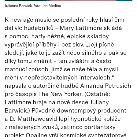
Julianna Barwick, foto: Jen Medina
K new age music se poslední roky hlásí čím
dál víc hudebníků – Mary Lattimore skládá
s pomocí harfy něžné, epické skladby
vyprávějící příběhy i bez slov. „Její písně
sledují, jaké to je zažít něco silného a pak se
díky tomu změnit – ten zvláštní a často
matoucí způsob, jímž se naše těla a mysli
mění v nepředstavitelných intervalech,“
napsala o autorčině hudbě Amanda Petrusich
pro časopis The New Yorker. (Ostatně:
Lattimore hraje na nové desce Juliany
Barwick.) Původně downtempový producent
a DJ Matthewdavid lepí hypnotické koláže
z nalezených zvuků, zatímco portlantský
projekt Opaline vrší kosmické syntezátorové