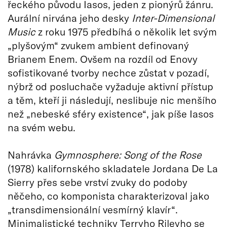
řeckého původu Iasos, jeden z pionýrů žánru.
Aurální nirvána jeho desky
Inter-Dimensional
Music
z roku 1975 předbíhá o několik let svým
„plyšovým“ zvukem ambient definovaný
Brianem Enem. Ovšem na rozdíl od Enovy
sofistikované tvorby nechce zůstat v pozadí,
nýbrž od posluchače vyžaduje aktivní přístup
a těm, kteří ji následují, neslibuje nic menšího
než „nebeské sféry existence“, jak píše Iasos
na svém webu.
Nahrávka
Gymnosphere: Song of the Rose
(1978) kalifornského skladatele Jordana De La
Sierry přes sebe vrství zvuky do podoby
něčeho, co komponista charakterizoval jako
„transdimensionální vesmírný klavír“.
Minimalistické techniky Terryho Rileyho se