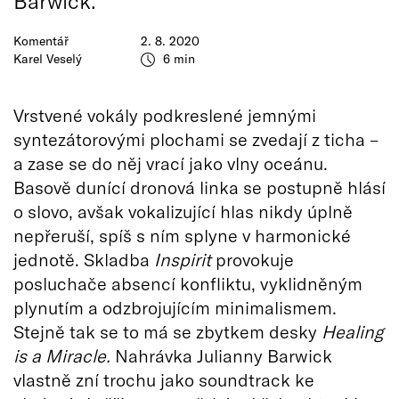
Barwick.
Komentář
2. 8. 2020
Karel Veselý
6 min
Vrstvené vokály podkreslené jemnými
syntezátorovými plochami se zvedají z ticha –
a zase se do něj vrací jako vlny oceánu.
Basově dunící dronová linka se postupně hlásí
o slovo, avšak vokalizující hlas nikdy úplně
nepřeruší, spíš s ním splyne v harmonické
jednotě. Skladba
Inspirit
provokuje
posluchače absencí konfliktu, vyklidněným
plynutím a odzbrojujícím minimalismem.
Stejně tak se to má se zbytkem desky
Healing
is a Miracle.
Nahrávka Julianny Barwick
vlastně zní trochu jako soundtrack ke