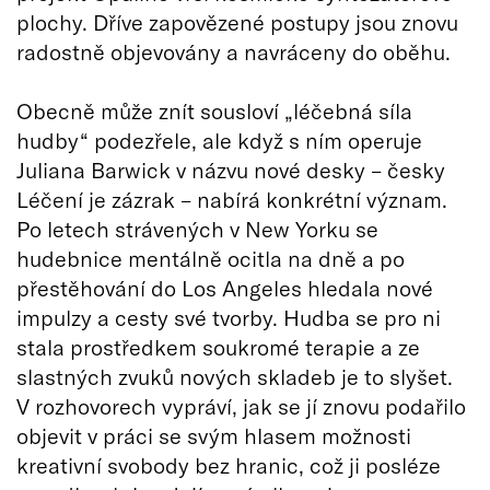
plochy. Dříve zapovězené postupy jsou znovu
radostně objevovány a navráceny do oběhu.
Obecně může znít sousloví „léčebná síla
hudby“ podezřele, ale když s ním operuje
Juliana Barwick v názvu nové desky – česky
Léčení je zázrak – nabírá konkrétní význam.
Po letech strávených v New Yorku se
hudebnice mentálně ocitla na dně a po
přestěhování do Los Angeles hledala nové
impulzy a cesty své tvorby. Hudba se pro ni
stala prostředkem soukromé terapie a ze
slastných zvuků nových skladeb je to slyšet.
V rozhovorech vypráví, jak se jí znovu podařilo
objevit v práci se svým hlasem možnosti
kreativní svobody bez hranic, což ji posléze