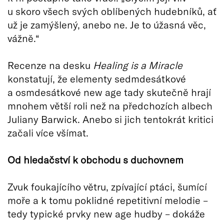
u skoro všech svých oblíbených hudebníků, ať
už je zamýšlený, anebo ne. Je to úžasná věc,
vážně.“
Recenze na desku
Healing is a Miracle
konstatují, že elementy sedmdesátkové
a osmdesátkové new age tady skutečně hrají
mnohem větší roli než na předchozích albech
Juliany Barwick. Anebo si jich tentokrát kritici
začali více všímat.
Od hledačství k obchodu s duchovnem
Zvuk foukajícího větru, zpívající ptáci, šumící
moře a k tomu poklidné repetitivní melodie –
tedy typické prvky new age hudby – dokáže