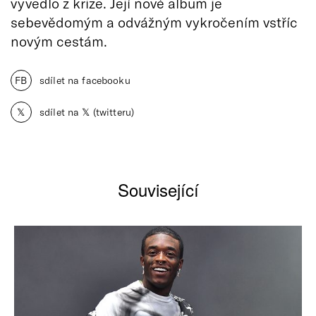
vyvedlo z krize. Její nové album je
sebevědomým a odvážným vykročením vstříc
novým cestám.
FB
sdílet na facebooku
𝕏
sdílet na 𝕏 (twitteru)
Související