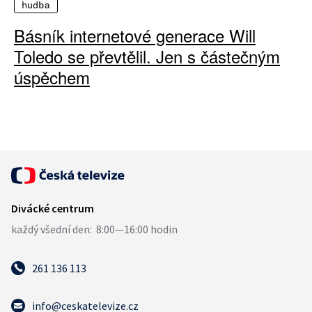
hudba
Básník internetové generace Will
Toledo se převtělil. Jen s částečným
úspěchem
261 136 113
info@ceskatelevize.cz