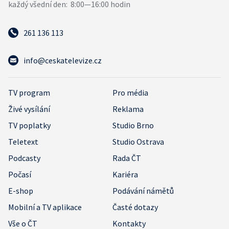
261 136 113
info@ceskatelevize.cz
TV program
Pro média
Živé vysílání
Reklama
TV poplatky
Studio Brno
Teletext
Studio Ostrava
Podcasty
Rada ČT
Počasí
Kariéra
E-shop
Podávání námětů
Mobilní a TV aplikace
Časté dotazy
Vše o ČT
Kontakty