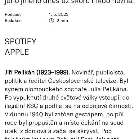
jeho jméno dnes už skoro nikdo nezná.
Podcast
1. 5. 2023
Redakce
2 min
SPOTIFY
APPLE
Jiří Pelikán (1923–1999).
Novinář, publicista,
politik a ředitel Československé televize. Byl
synem olomouckého sochaře Julia Pelikána.
Po vypuknutí druhé světové války vstoupil do
ilegální KSČ a podílel se na odbojové činnosti.
V dubnu 1940 byl zatčen gestapem, po půl
roce byl propuštěn a místo čekání na soud
utekl z domova a začal se skrývat. Pod