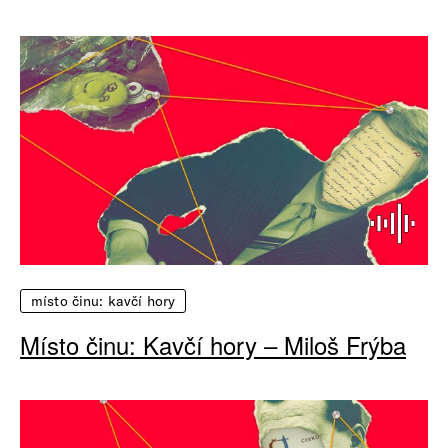
místo činu: kavčí hory
Místo činu: Kavčí hory – Miloš Frýba