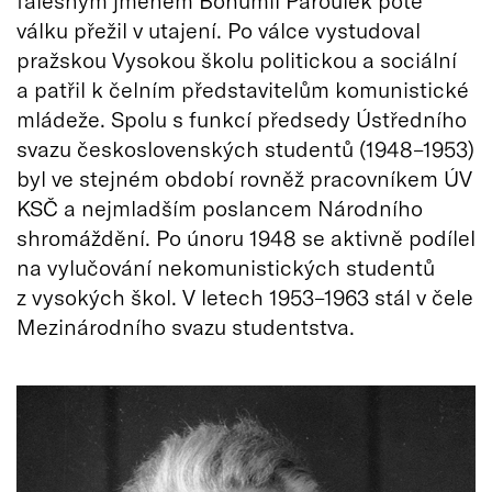
falešným jménem Bohumil Paroulek poté
válku přežil v utajení. Po válce vystudoval
pražskou Vysokou školu politickou a sociální
a patřil k čelním představitelům komunistické
mládeže. Spolu s funkcí předsedy Ústředního
svazu československých studentů (1948–1953)
byl ve stejném období rovněž pracovníkem ÚV
KSČ a nejmladším poslancem Národního
shromáždění. Po únoru 1948 se aktivně podílel
na vylučování nekomunistických studentů
z vysokých škol. V letech 1953–1963 stál v čele
Mezinárodního svazu studentstva.