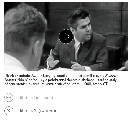
Ukázka z pořadu
Porota
, který byl součástí publicistického cyklu
Zvědavá
kamera
. Náplní pořadu byla polohranná debata o chybách, které se staly
během prvních dvaceti let komunistického režimu, 1968, archiv ČT
FB
sdílet na facebooku
𝕏
sdílet na 𝕏 (twitteru)