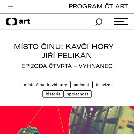
PROGRAM ČT ART
Česká televize
Zpravodajství
Sport
MÍSTO ČINU: KAVČÍ HORY –
iVysílání
JIŘÍ PELIKÁN
TV program
EPIZODA ČTVRTÁ – VYHNANEC
Pro děti
místo činu: kavčí hory
podcast
televize
edu
historie
společnost
Vše o ČT