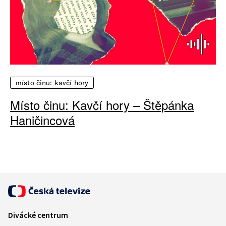
místo činu: kavčí hory
Místo činu: Kavčí hory – Štěpánka
Haničincová