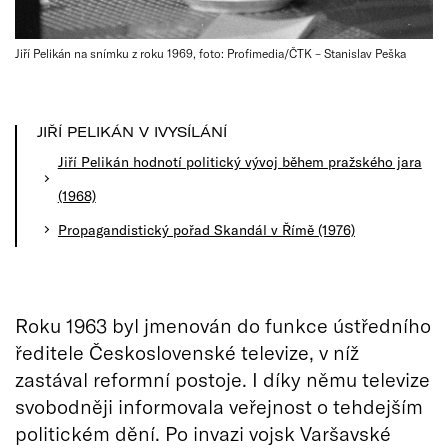
Jiří Pelikán na snímku z roku 1969, foto: Profimedia/ČTK – Stanislav Peška
JIŘÍ PELIKÁN V IVYSÍLÁNÍ
Jiří Pelikán hodnotí politický vývoj během pražského jara
(1968)
Propagandistický pořad Skandál v Římě (1976)
Roku 1963 byl jmenován do funkce ústředního
ředitele Československé televize, v níž
zastával reformní postoje. I díky němu televize
svobodněji informovala veřejnost o tehdejším
politickém dění. Po invazi vojsk Varšavské