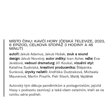
MÍSTO ČINU: KAVČÍ HORY (ČESKÁ TELEVIZE, 2023,
6 EPIZOD, CELKOVÁ STOPÁŽ 3 HODINY A 45
MINUT)
autoři:
Jakub Adamus, Jakub Hošek,
zvuk a sound
design:
Jakub Novotný,
autor znělky:
Ivan Acher,
režie:
Eva
Jarešová,
vedoucí dramaturg:
Jiří Koukal,
vizuální styl:
Kateřina Sudolská,
kreativní producentka:
Štěpánka
Sunková,
úryvky načetli:
Jindřiška Dudziaková, Michaela
Maurerová, Martin Písařík, Petr Stach, Matěj Vejdělek
Autorský tým děkuje pamětníkům a protagonistům, jejichž
hlasy v podcastu zaznívají a také všem ostatním, kteří se na
vzniku série podíleli.