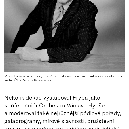
Miloš Frýba – jeden ze symbolů normalizační televize i pankáčská modla, foto:
archiv ČT – Zuzana Kovaříková
Několik dekád vystupoval Frýba jako
konferenciér Orchestru Václava Hybše
a moderoval také nejrůznější pódiové pořady,
galaprogramy, mírové slavnosti, družstevní
dny, plesy a pořady pro brigády socialistické