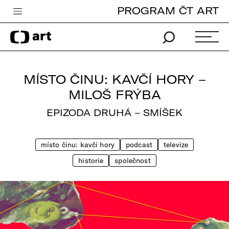
PROGRAM ČT ART
Česká televize
Zpravodajství
Sport
MÍSTO ČINU: KAVČÍ HORY –
iVysílání
MILOŠ FRÝBA
TV program
EPIZODA DRUHÁ – SMÍŠEK
Pro děti
místo činu: kavčí hory
podcast
televize
edu
historie
společnost
Vše o ČT