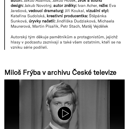
autoři:
Jakub Adamus, Jakub Hošek,
zvuk a sound
design:
Jakub Novotný,
autor znělky:
Ivan Acher,
režie:
Eva
Jarešová,
vedoucí dramaturg:
Jiří Koukal,
vizuální styl:
Kateřina Sudolská,
kreativní producentka:
Štěpánka
Sunková,
úryvky načetli:
Jindřiška Dudziaková, Michaela
Maurerová, Martin Písařík, Petr Stach, Matěj Vejdělek
Autorský tým děkuje pamětníkům a protagonistům, jejichž
hlasy v podcastu zaznívají a také všem ostatním, kteří se na
vzniku série podíleli.
Miloš Frýba v archivu České televize