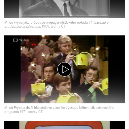
Miloš Frýba jako průvodce propagandistického pořadu
17. listopad a
studentská současnost
, 1969, archiv ČT
Miloš Frýba a další hlasatelé ve veselém výstupu během silvestrovského
programu 1971, archiv ČT