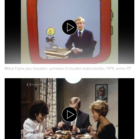
Miloš Frýba jako hlasatel v pohádce
O chudém královstvíčku
, 1979, archiv ČT