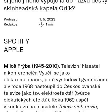
si jeho jméno vypůjčila do názvu desky
skinheadská kapela Orlík?
Podcast
1. 5. 2023
Redakce
1 min
SPOTIFY
APPLE
Miloš Frýba (1945–2010).
Televizní hlasatel
a konferenciér. Vyučil se jako
elektromechanik, poté vystudoval gymnázium
a v roce 1968 nastoupil do Československé
televize jako tzv. elektroefektář (tvůrce
elektrických efektů). Roku 1969 uspěl
v konkurzu na hlasatele
Televizních novin
,