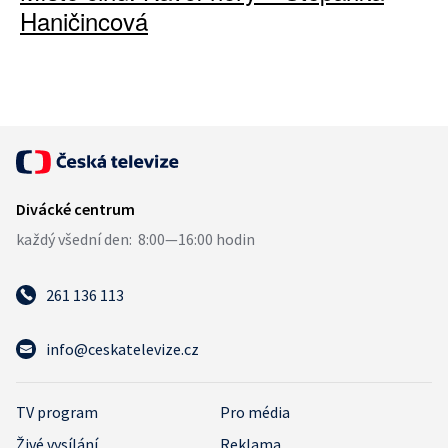
Haničincová
261 136 113
info@ceskatelevize.cz
TV program
Pro média
Živé vysílání
Reklama