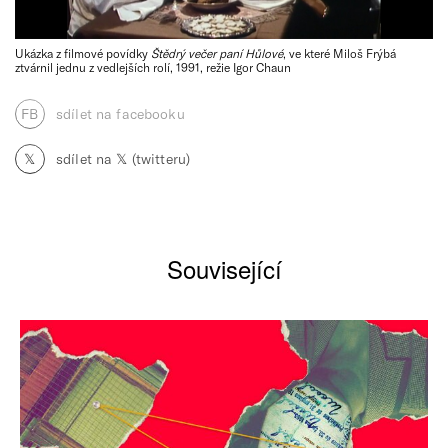
Ukázka z filmové povídky
Štědrý večer paní Hůlové
, ve které Miloš Frýbá
ztvárnil jednu z vedlejších rolí, 1991, režie Igor Chaun
FB
sdílet na facebooku
𝕏
sdílet na 𝕏 (twitteru)
Související