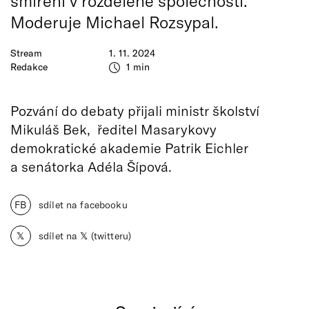
smíření v rozdělené společnosti.
Moderuje Michael Rozsypal.
Stream
1. 11. 2024
Redakce
1 min
Pozvání do debaty přijali ministr školství
Mikuláš Bek, ředitel Masarykovy
demokratické akademie Patrik Eichler
a senátorka Adéla Šípová.
FB
sdílet na facebooku
𝕏
sdílet na 𝕏 (twitteru)