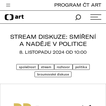
PROGRAM ČT ART
Česká televize
Zpravodajství
Sport
STREAM DISKUZE: SMÍŘENÍ
iVysílání
A NADĚJE V POLITICE
TV program
8. LISTOPADU 2024 OD 10:00
Pro děti
společnost
stream
rozhovor
politika
edu
broumovské diskuse
Vše o ČT