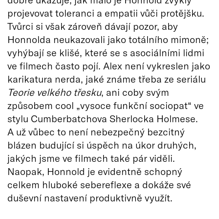
projevovat toleranci a empatii vůči protějšku.
Tvůrci si však zároveň dávají pozor, aby
Honnolda neukazovali jako totálního mimoně;
vyhýbají se klišé, které se s asociálními lidmi
ve filmech často pojí. Alex není vykreslen jako
karikatura nerda, jaké známe třeba ze seriálu
Teorie velkého třesku
, ani coby svým
způsobem cool „vysoce funkční sociopat“ ve
stylu Cumberbatchova Sherlocka Holmese.
A už vůbec to není nebezpečný bezcitný
blázen budující si úspěch na úkor druhých,
jakých jsme ve filmech také pár viděli.
Naopak, Honnold je evidentně schopný
celkem hluboké sebereflexe a dokáže své
duševní nastavení produktivně využít.