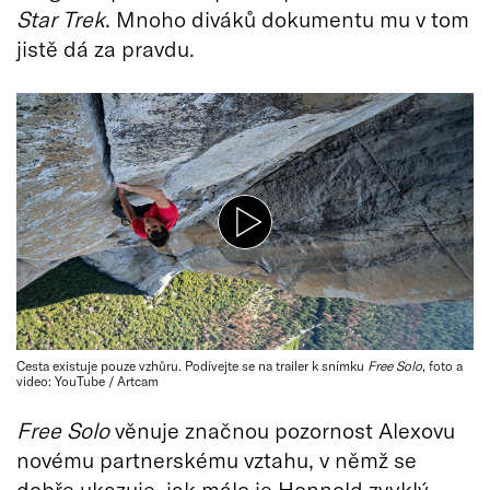
Star Trek
. Mnoho diváků dokumentu mu v tom
jistě dá za pravdu.
Cesta existuje pouze vzhůru. Podívejte se na trailer k snímku
Free Solo
, foto a
video: YouTube / Artcam
Free Solo
věnuje značnou pozornost Alexovu
novému partnerskému vztahu, v němž se
dobře ukazuje, jak málo je Honnold zvyklý