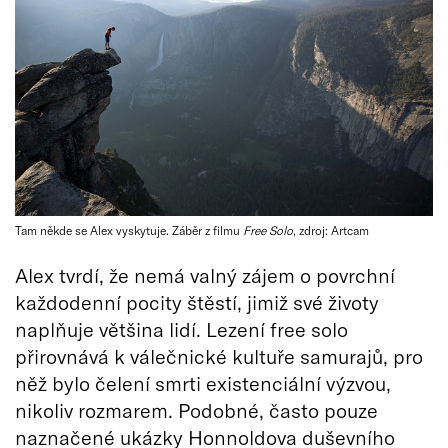
Tam někde se Alex vyskytuje. Záběr z filmu
Free Solo
, zdroj: Artcam
Alex tvrdí, že nemá valný zájem o povrchní
každodenní pocity štěstí, jimiž své životy
naplňuje většina lidí. Lezení free solo
přirovnává k válečnické kultuře samurajů, pro
něž bylo čelení smrti existenciální výzvou,
nikoliv rozmarem. Podobné, často pouze
naznačené ukázky Honnoldova duševního