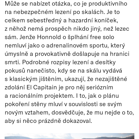
Může se nabízet otázka, co je produktivního
na nebezpečném lezení po skalách. Je to
celkem sebestředný a hazardní koníček,
z něhož nemá prospěch nikdo jiný, než lezec
sám. Jenže Honnold o šplhání free solo
nemluví jako o adrenalinovém sportu, který
úmyslně a provokativně došlapuje na hranici
smrti. Podrobné rozpisy lezení a desítky
pokusů nanečisto, kdy se na skálu vydává
s klasickým jištěním, ukazují, že nezajištěné
zdolání El Capitain je pro něj seriózním
a racionálním projektem. I to, jak o plánu
pokoření stěny mluví v souvislosti se svým
novým vztahem, dosvědčuje, že mu nejde o to,
aby si něco prázdně dokazoval.