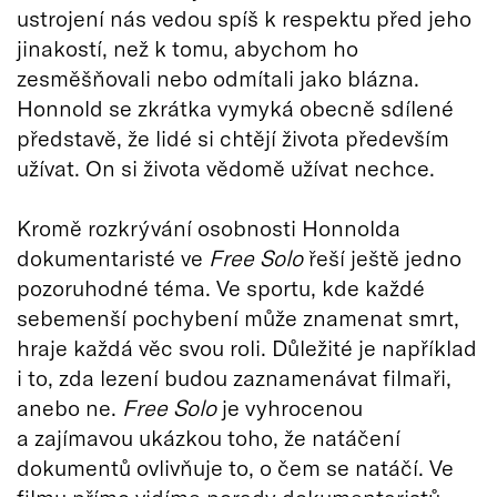
ustrojení nás vedou spíš k respektu před jeho
jinakostí, než k tomu, abychom ho
zesměšňovali nebo odmítali jako blázna.
Honnold se zkrátka vymyká obecně sdílené
představě, že lidé si chtějí života především
užívat. On si života vědomě užívat nechce.
Kromě rozkrývání osobnosti Honnolda
dokumentaristé ve
Free Solo
řeší ještě jedno
pozoruhodné téma. Ve sportu, kde každé
sebemenší pochybení může znamenat smrt,
hraje každá věc svou roli. Důležité je například
i to, zda lezení budou zaznamenávat filmaři,
anebo ne.
Free Solo
je vyhrocenou
a zajímavou ukázkou toho, že natáčení
dokumentů ovlivňuje to, o čem se natáčí. Ve