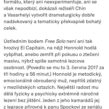
formátu, který ani neexperimentuje, ani se
však nepodbízí, dokázali režiséři Chin
a Vasarhelyi vytvořit dramaturgicky dobře
nadávkovaný a tematicky překvapivě bohatý
celek.
Ústředním bodem
Free Solo
není ani tak
hrozivý El Capitain, na nějž Honnold hodlá
vyšplhat, anebo zemřít při pokusu o ztečení
masivu, nýbrž spíše samotná lezcova
osobnost. (Povedlo se mu to 3. června 2017 za
tři hodiny a 56 minut.) Honnold je metodický,
emocionálně obroušený muž, nepříliš zdatný
v mezilidských vztazích. Největší radost mu
dělá fyzicky a psychicky extrémně náročné
lezení bez jištění. Jeden z jeho kamarádů jej
z legrace přirovná k panu Spockovi ze seriálu