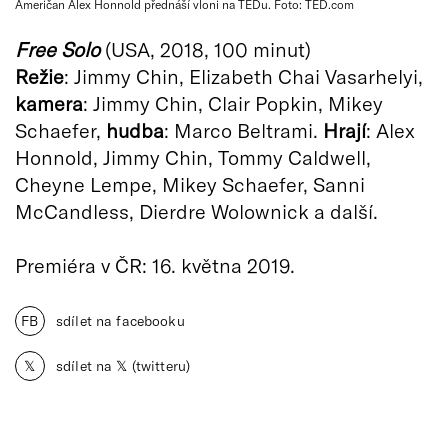
Američan Alex Honnold přednáší vloni na TEDu. Foto: TED.com
Free Solo
(USA, 2018, 100 minut)
Režie
: Jimmy Chin, Elizabeth Chai Vasarhelyi,
kamera
: Jimmy Chin, Clair Popkin, Mikey
Schaefer,
hudba
: Marco Beltrami.
Hrají
: Alex
Honnold, Jimmy Chin, Tommy Caldwell,
Cheyne Lempe, Mikey Schaefer, Sanni
McCandless, Dierdre Wolownick a další.
Premiéra v ČR: 16. května 2019.
FB
sdílet na facebooku
𝕏
sdílet na 𝕏 (twitteru)