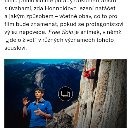
filmu přímo vidíme porady dokumentaristů
s úvahami, zda Honnoldovo lezení natáčet
a jakým způsobem – včetně obav, co to pro
film bude znamenat, pokud se protagonistovi
výlez nepovede.
Free Solo
je snímek, v němž
„jde o život“ v různých významech tohoto
sousloví.