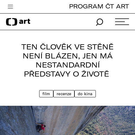
PROGRAM ČT ART
Česká televize
Zpravodajství
Sport
TEN ČLOVĚK VE STĚNĚ
iVysílání
NENÍ BLÁZEN, JEN MÁ
NESTANDARDNÍ
TV program
PŘEDSTAVY O ŽIVOTĚ
Pro děti
edu
film
recenze
do kina
Vše o ČT