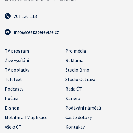
261 136 113
info@ceskatelevize.cz
TV program
Pro média
Živé vysílání
Reklama
TV poplatky
Studio Brno
Teletext
Studio Ostrava
Podcasty
Rada ČT
Počasí
Kariéra
E-shop
Podávání námětů
Mobilní a TV aplikace
Časté dotazy
Vše o ČT
Kontakty