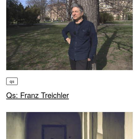
qs
Qs: Franz Treichler