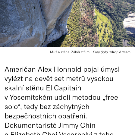
Muž a stěna. Záběr z filmu
Free Solo
, zdroj: Artcam
Američan Alex Honnold pojal úmysl
vylézt na devět set metrů vysokou
skalní stěnu El Capitain
v Yosemitském udolí metodou „free
solo“, tedy bez záchytných
bezpečnostních opatření.
Dokumentaristé Jimmy Chin
a Elizabeth Chai Vasarhelyi z toho