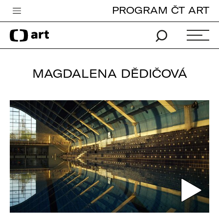
PROGRAM ČT ART
Česká televize
Zpravodajství
Sport
MAGDALENA DĚDIČOVÁ
iVysílání
TV program
Pro děti
edu
Vše o ČT