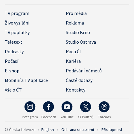
TV program
Pro média
Živé vysílání
Reklama
TV poplatky
Studio Brno
Teletext
Studio Ostrava
Podcasty
Rada ČT
Počasí
Kariéra
E-shop
Podávání námětů
Mobilní a TV aplikace
Časté dotazy
Vše o ČT
Kontakty
Instagram
Facebook
YouTube
X (Twitter)
Threads
© Česká televize
•
English
•
Ochrana soukromí
•
Přístupnost