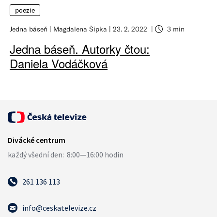
poezie
Jedna báseň
Magdalena Šipka
23. 2. 2022
3 min
Jedna báseň. Autorky čtou:
Daniela Vodáčková
261 136 113
info@ceskatelevize.cz