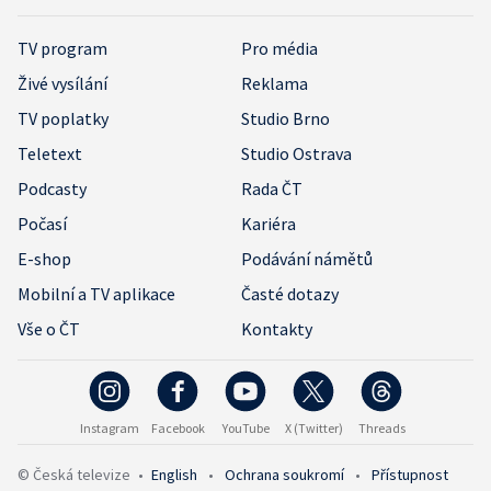
TV program
Pro média
Živé vysílání
Reklama
TV poplatky
Studio Brno
Teletext
Studio Ostrava
Podcasty
Rada ČT
Počasí
Kariéra
E-shop
Podávání námětů
Mobilní a TV aplikace
Časté dotazy
Vše o ČT
Kontakty
Instagram
Facebook
YouTube
X (Twitter)
Threads
© Česká televize
•
English
•
Ochrana soukromí
•
Přístupnost