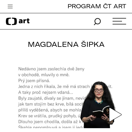
PROGRAM ČT ART
Česká televize
Zpravodajství
Sport
MAGDALENA ŠIPKA
iVysílání
TV program
Pro děti
edu
Vše o ČT