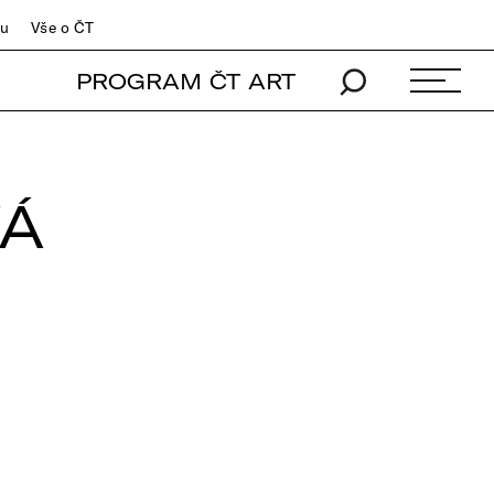
du
Vše o ČT
PROGRAM ČT ART
VÁ