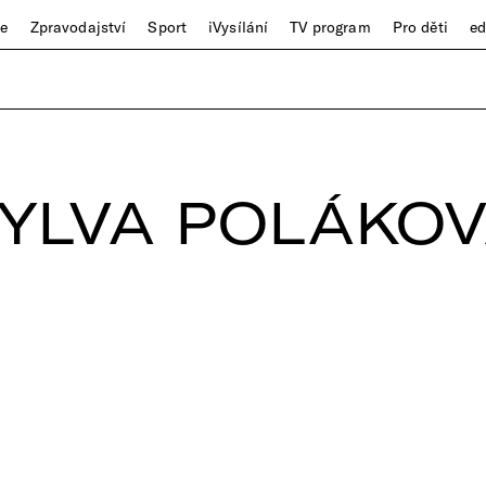
ze
Zpravodajství
Sport
iVysílání
TV program
Pro děti
e
YLVA POLÁKO