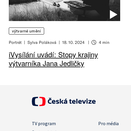
výtvarné umění
Portrét
Sylva Poláková
18. 10. 2024
4 min
iVysílání uvádí: Stopy krajiny
výtvarníka Jana Jedličky
TV program
Pro média