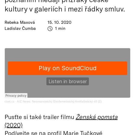
kultury v galeriích i mezi řádky smluv.
Rebeka Maxová
15. 10. 2020
Ladislav Čumba
1 min
ctart.cz
·
A/Z News: Neomarxistický Ekofeministický Antifašistický díl (2)
Pusťte si také trailer filmu
Ženská pomsta
(2020)
Podívejte se na
profil Marie Tučkové