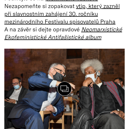
Nezapomeňte si zopakovat
vtip, který zazněl
při slavnostním zahájení 30. ročníku
mezinárodního Festivalu spisovatelů Praha
A na závěr si dejte opravdové
Neomarxistické
Ekofeministické Antifašistické album