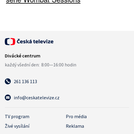
261 136 113
info@ceskatelevize.cz
TV program
Pro média
Živé vysílání
Reklama