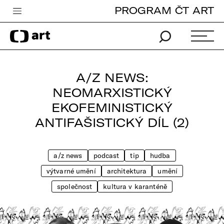
PROGRAM ČT ART
Česká televize
Zpravodajství
Sport
A/Z NEWS:
iVysílání
NEOMARXISTICKÝ
EKOFEMINISTICKÝ
TV program
ANTIFAŠISTICKÝ DÍL (2)
Pro děti
edu
a/z news
podcast
tip
hudba
Vše o ČT
výtvarné umění
architektura
umění
společnost
kultura v karanténě