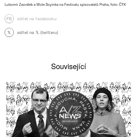
Lubomír Zaorálek a Wole Soyinka na Festivalu spisovatelů Praha, foto: ČTK
FB
sdílet na facebooku
𝕏
sdílet na 𝕏 (twitteru)
Související