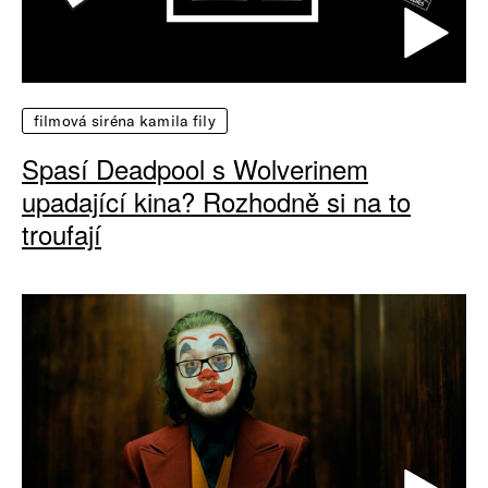
filmová siréna kamila fily
Spasí Deadpool s Wolverinem
upadající kina? Rozhodně si na to
troufají