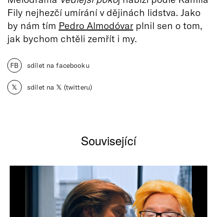
Fily nejhezčí umírání v dějinách lidstva. Jako
by nám tím
Pedro Almodóvar
plnil sen o tom,
jak bychom chtěli zemřít i my.
FB
sdílet na facebooku
𝕏
sdílet na 𝕏 (twitteru)
Související