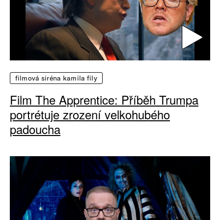
filmová siréna kamila fily
Film The Apprentice: Příběh Trumpa
portrétuje zrození velkohubého
padoucha