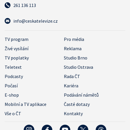
261 136 113
info@ceskatelevize.cz
TV program
Pro média
Živé vysílání
Reklama
TV poplatky
Studio Brno
Teletext
Studio Ostrava
Podcasty
Rada ČT
Počasí
Kariéra
E-shop
Podávání námětů
Mobilní a TV aplikace
Časté dotazy
Vše o ČT
Kontakty