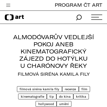
PROGRAM ČT ART
Česká televize
Zpravodajství
Sport
ALMODÓVARŮV VEDLEJŠÍ
iVysílání
POKOJ ANEB
KINEMATOGRAFICKÝ
TV program
ZÁJEZD DO HOTÝLKU
Pro děti
U CHARÓNOVY ŘEKY
edu
FILMOVÁ SIRÉNA KAMILA FILY
Vše o ČT
filmová siréna kamila fily
recenze
film
kinematografie
tip
do kina
kritika
hollywood
umění