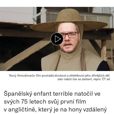
Nový Almodóvarův film postrádá divokost a ztřeštěnost jeho dřívějších děl,
zato nabízí čas se zastavit, repro: ČT art
Španělský enfant terrible natočil ve
svých 75 letech svůj první film
v angličtině, který je na hony vzdálený