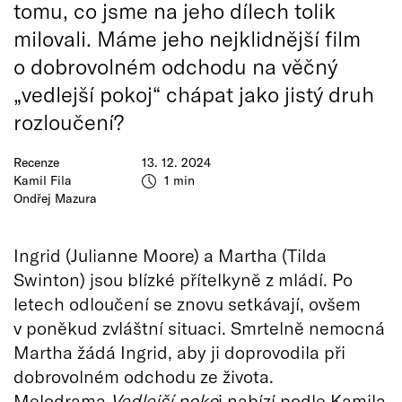
tomu, co jsme na jeho dílech tolik
milovali. Máme jeho nejklidnější film
o dobrovolném odchodu na věčný
„vedlejší pokoj“ chápat jako jistý druh
rozloučení?
Recenze
13. 12. 2024
Kamil Fila
1 min
Ondřej Mazura
Ingrid (Julianne Moore) a Martha (Tilda
Swinton) jsou blízké přítelkyně z mládí. Po
letech odloučení se znovu setkávají, ovšem
v poněkud zvláštní situaci. Smrtelně nemocná
Martha žádá Ingrid, aby ji doprovodila při
dobrovolném odchodu ze života.
Melodrama
Vedlejší poko
j nabízí podle Kamila