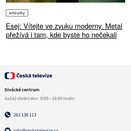
artoulky
Esej: Vítejte ve zvuku moderny. Metal
přežívá i tam, kde byste ho nečekali
261 136 113
info@ceskatelevize.cz