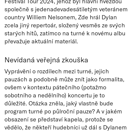
Festival Tour 2024, jehož byl hlavní hvězdou
společně s jedenadevadesátiletým veteránem
country Williem Nelsonem, Zde hrál Dylan
zcela jiný repertoár, složený vesměs ze svých
starých hitů, zatímco na turné k novému albu
převažuje aktuální materiál.
Nevídaná veřejná zkouška
Vyprávění o rozdílech mezi turné, jejich
pauzách a podobně může znít jako formalita,
ovšem v kontextu pátečního (potažmo
sobotního a nedělního) koncertu je to
důležité. Otázka zněla, jaký vlastně bude
program turné po půlroční pauze? A v jakém
obsazení se představí kapela, protože se
vědělo, že někteří hudebníci už dál s Dylanem