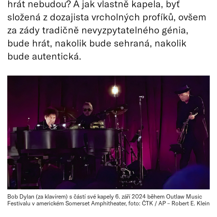
hrát nebudou? A jak vlastně kapela, byť
složená z dozajista vrcholných profíků, ovšem
za zády tradičně nevyzpytatelného génia,
bude hrát, nakolik bude sehraná, nakolik
bude autentická.
Bob Dylan (za klavírem) s částí své kapely 6. září 2024 během Outlaw Music
Festivalu v americkém Somerset Amphitheater, foto: ČTK / AP – Robert E. Klein