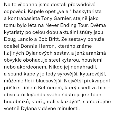
Na to všechno jsme dostali přesvědčivé
odpovědi. Kapele opět „velel“ baskytarista
a kontrabasista Tony Garnier, stejně jako
tomu bylo léta na Never Ending Tour. Dvěma
kytaristy po celou dobu aktuální šňůry jsou
Doug Lancio a Bob Britt. Ze sestavy bohužel
odešel Donnie Herron, kterého známe
i z jiných Dylanových sestav, a jenž aranžmá
obvykle obohacuje steel kytarou, houslemi
nebo akordeonem. Nikdo jej nenahradil,
a sound kapely je tedy syrovější, kytarovější,
můžeme říci i bluesovější. Největší překvapení
přišlo s Jimem Keltnerem, který usedl za bicí –
absolutní legenda svého nástroje je z těch
hudebníků, kteří „hráli s každým“, samozřejmě
včetně Dylana v dávné minulosti.