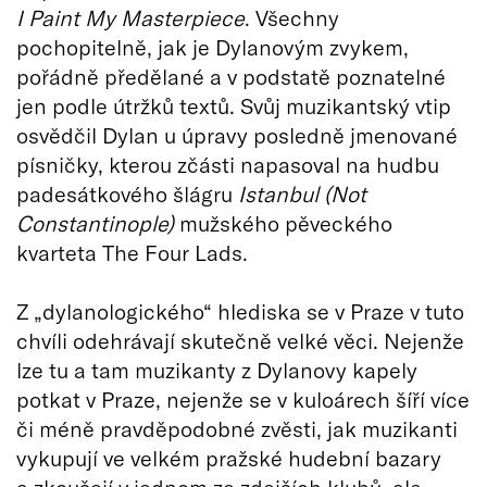
I Paint My Masterpiece
. Všechny
pochopitelně, jak je Dylanovým zvykem,
pořádně předělané a v podstatě poznatelné
jen podle útržků textů. Svůj muzikantský vtip
osvědčil Dylan u úpravy posledně jmenované
písničky, kterou zčásti napasoval na hudbu
padesátkového šlágru
Istanbul (Not
Constantinople)
mužského pěveckého
kvarteta The Four Lads.
Z „dylanologického“ hlediska se v Praze v tuto
chvíli odehrávají skutečně velké věci. Nejenže
lze tu a tam muzikanty z Dylanovy kapely
potkat v Praze, nejenže se v kuloárech šíří více
či méně pravděpodobné zvěsti, jak muzikanti
vykupují ve velkém pražské hudební bazary