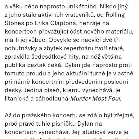
a věku něco naprosto unikátního. Nikdo jiný
z jeho stále aktivních vrstevníků, od Rolling
Stones po Erika Claptona, nehraje na
koncertech převažující část nového materiálu,
má-li jej vůbec. Obvykle se nacvičí dvě tři
ochutnávky a zbytek repertoáru tvoří staré,
zpravidla šedesátkové hity, na něž většina
publika beztak čeká. Dylan jde naprosto proti
tomuto proudu a jeho aktuální turné je vlastně
primárně koncertním předvedením poslední
desky. Jediná píseň, kterou vynechává, je
litanická a sáhodlouhá
Murder Most Foul
.
Až do pražského koncertu se zdálo být zřejmé,
proč právě tuhle písničku Dylan na
koncertech vynechává. Její studiová verze je