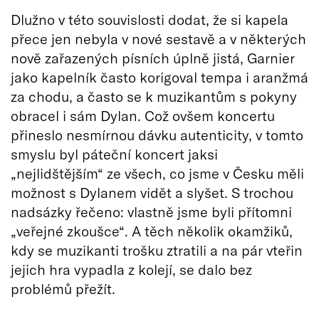
Dlužno v této souvislosti dodat, že si kapela
přece jen nebyla v nové sestavě a v některých
nově zařazených písních úplně jistá, Garnier
jako kapelník často korigoval tempa i aranžmá
za chodu, a často se k muzikantům s pokyny
obracel i sám Dylan. Což ovšem koncertu
přineslo nesmírnou dávku autenticity, v tomto
smyslu byl páteční koncert jaksi
„nejlidštějším“ ze všech, co jsme v Česku měli
možnost s Dylanem vidět a slyšet. S trochou
nadsázky řečeno: vlastně jsme byli přítomni
„veřejné zkoušce“. A těch několik okamžiků,
kdy se muzikanti trošku ztratili a na pár vteřin
jejich hra vypadla z kolejí, se dalo bez
problémů přežít.