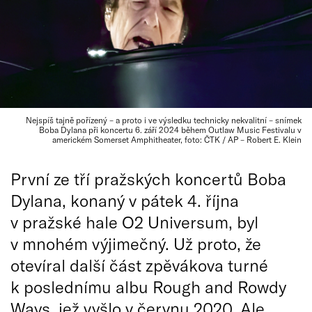
Nejspíš tajně pořízený – a proto i ve výsledku technicky nekvalitní – snímek
Boba Dylana při koncertu 6. září 2024 během Outlaw Music Festivalu v
americkém Somerset Amphitheater, foto: ČTK / AP – Robert E. Klein
První ze tří pražských koncertů Boba
Dylana, konaný v pátek 4. října
v pražské hale O2 Universum, byl
v mnohém výjimečný. Už proto, že
otevíral další část zpěvákova turné
k poslednímu albu Rough and Rowdy
Ways, jež vyšlo v červnu 2020. Ale