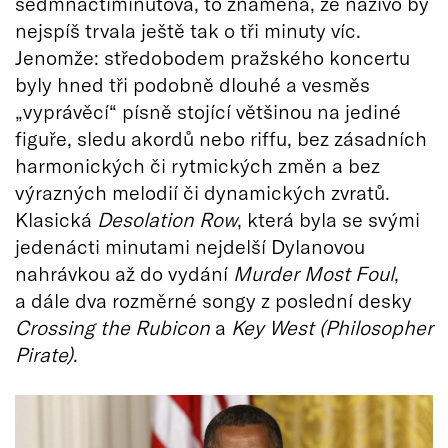
sedmnáctiminutová, to znamená, že naživo by
nejspíš trvala ještě tak o tři minuty víc.
Jenomže: středobodem pražského koncertu
byly hned tři podobně dlouhé a vesměs
„vyprávěcí“ písně stojící většinou na jediné
figuře, sledu akordů nebo riffu, bez zásadních
harmonických či rytmických změn a bez
výrazných melodií či dynamických zvratů.
Klasická
Desolation Row
, která byla se svými
jedenácti minutami nejdelší Dylanovou
nahrávkou až do vydání
Murder Most Foul
,
a dále dva rozměrné songy z poslední desky
Crossing the Rubicon
a
Key West (Philosopher
Pirate)
.