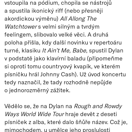
vstoupila na pódium, chopila se nástrojů
a spustila ikonický riff (nebo přesněji
akordickou výměnu)
All Allong The
Watchtower
s velmi silným a tvrdým
feelingem, slibovalo velké věci. A druhá
poloha přišla, kdy další novinku v repertoáru
turné, klasiku
It Ain’t Me, Babe
, spustil Dylan
v podstatě jako klavírní baladu (připomeňme
si oproti tomu countryový kvapík, ve kterém
písničku hrál Johnny Cash). Už úvod koncertu
tedy naznačil, že tady rozhodně nepůjde
o jednorozměrný zážitek.
Vědělo se, že na Dylan na
Rough and Rowdy
Ways World Wide Tour
hraje devět z deseti
písniček z alba, které dalo šňůře název. Což je,
mimochodem, u umělce jeho proslulosti