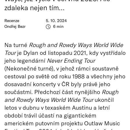
zdaleka nejen tím…
Recenze
5. 10. 2024
Ondřej Bezr
6 min
Na turné
Rough and Rowdy Ways World Wide
Tour
je Dylan od listopadu 2021, kdy vystřídalo
jeho legendární
Never Ending Tour
(Nekonečné turné), v jehož rámci soustavně
cestoval po světě od roku 1988 a všechny jeho
dosavadní koncerty v ČR byly právě jeho
součástmi. Předchozí část nynějšího
Rough
and Rowdy Ways World Wide Tour
ukončil
letos v dubnu v texaském Austinu a letní
období trávil účastí na gigantickém
americkém putovním projektu Outlaw Music