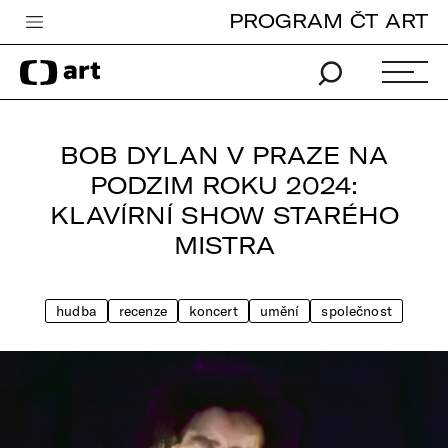
PROGRAM ČT ART
Česká televize
Zpravodajství
Sport
BOB DYLAN V PRAZE NA
iVysílání
PODZIM ROKU 2024:
KLAVÍRNÍ SHOW STARÉHO
TV program
MISTRA
Pro děti
edu
hudba
recenze
koncert
umění
společnost
Vše o ČT