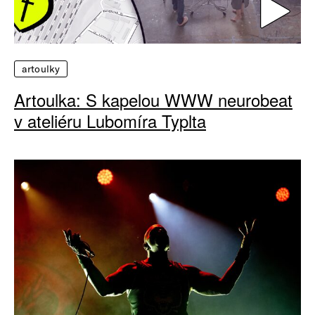
artoulky
Artoulka: S kapelou WWW neurobeat
v ateliéru Lubomíra Typlta