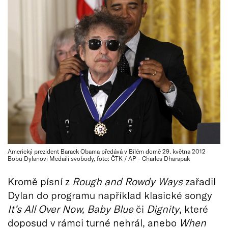
Americký prezident Barack Obama předává v Bílém domě 29. května 2012
Bobu Dylanovi Medaili svobody, foto: ČTK / AP – Charles Dharapak
Kromě písní z
Rough and Rowdy Ways
zařadil
Dylan do programu například klasické songy
It’s All Over Now, Baby Blue
či
Dignity
, které
doposud v rámci turné nehrál, anebo
When