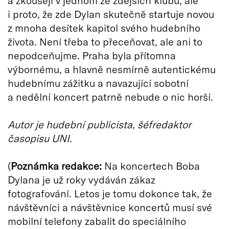
a zkoušejí v jednom ze zdejších klubů, ale
i proto, že zde Dylan skutečně startuje novou
z mnoha desítek kapitol svého hudebního
života. Není třeba to přeceňovat, ale ani to
nepodceňujme. Praha byla přítomna
výbornému, a hlavně nesmírně autentickému
hudebnímu zážitku a navazující sobotní
a nedělní koncert patrně nebude o nic horší.
Autor je hudební publicista, šéfredaktor
časopisu UNI.
(
Poznámka redakce:
Na koncertech Boba
Dylana je už roky vydáván zákaz
fotografování. Letos je tomu dokonce tak, že
návštěvníci a návštěvnice koncertů musí své
mobilní telefony zabalit do speciálního