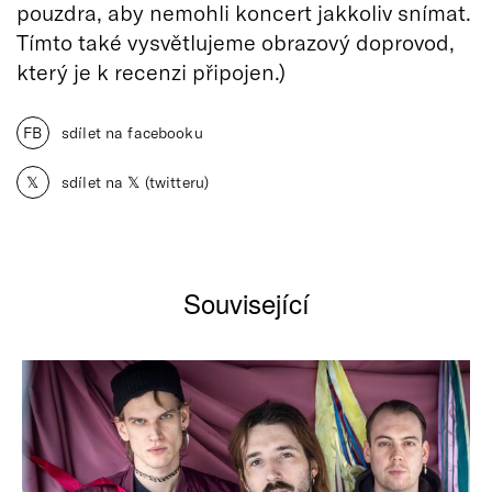
pouzdra, aby nemohli koncert jakkoliv snímat.
Tímto také vysvětlujeme obrazový doprovod,
který je k recenzi připojen.)
FB
sdílet na facebooku
𝕏
sdílet na 𝕏 (twitteru)
Související