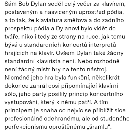
Sám Bob Dylan seděl celý večer za klavírem,
postaveným a nasvíceným uprostřed pódia,
a to tak, že klaviatura směřovala do zadního
prospektu pódia a Dylanovi bylo vidět do
tváře, nikoli tedy ze strany na ruce, jak tomu
bývá u standardních koncertů interpretů
hrajících na klavír. Ovšem Dylan také žádný
standardní klavírista není. Nebo rozhodně
není žádný mistr hry na tento nástroj.
Nicméně jeho hra byla funkční, několikrát
dokonce zahrál cosi připomínající klavírní
sólo, jeho party posílily princip koncertního
vystupování, který k němu patří. A tím
principem je snaha co nejvíc se přiblížit sice
profesionálně odehranému, ale od studeného
perfekcionismu oproštěnému „šramlu“.