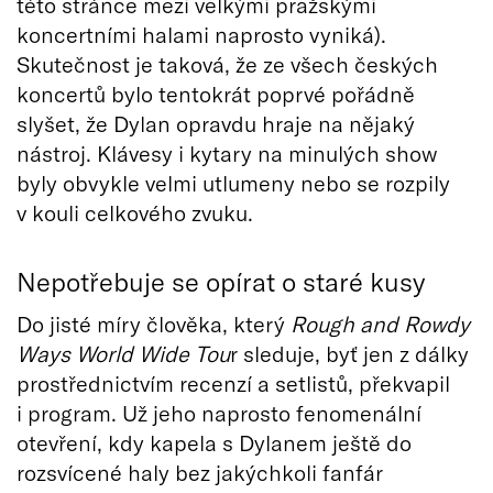
této stránce mezi velkými pražskými
koncertními halami naprosto vyniká).
Skutečnost je taková, že ze všech českých
koncertů bylo tentokrát poprvé pořádně
slyšet, že Dylan opravdu hraje na nějaký
nástroj. Klávesy i kytary na minulých show
byly obvykle velmi utlumeny nebo se rozpily
v kouli celkového zvuku.
Nepotřebuje se opírat o staré kusy
Do jisté míry člověka, který
Rough and Rowdy
Ways World Wide Tou
r sleduje, byť jen z dálky
prostřednictvím recenzí a setlistů, překvapil
i program. Už jeho naprosto fenomenální
otevření, kdy kapela s Dylanem ještě do
rozsvícené haly bez jakýchkoli fanfár