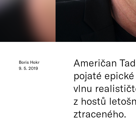
Američan Tad 
Boris Hokr
9. 5. 2019
pojaté epické 
vlnu realisti
z hostů letoš
ztraceného.