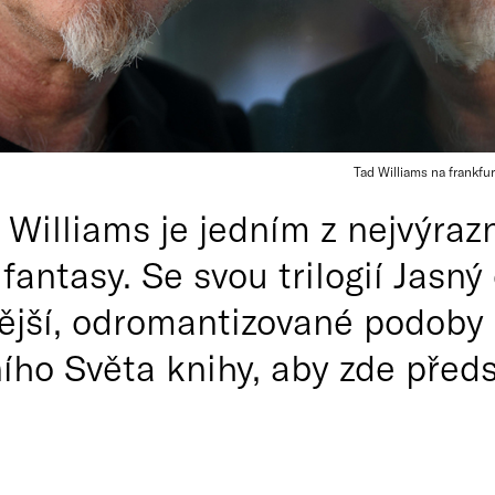
Tad Williams na frankfu
Williams je jedním z nejvýrazn
fantasy. Se svou trilogií Jasný 
čtější, odromantizované podoby
ního Světa knihy, aby zde před