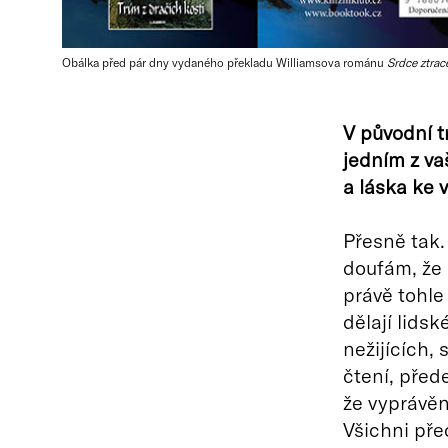
Obálka před pár dny vydaného překladu Williamsova románu
Srdce ztra
V původní tr
jedním z va
a láska ke 
Přesně tak.
doufám, že 
právě tohle 
dělají lids
nežijících,
čtení, před
že vyprávěn
Všichni pře