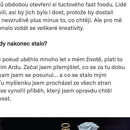
ů obdobou otevření si tuctového fast foodu. Lidé
ili, asi by jich bylo i dost, protože by dostali
nevzrušivě plus minus to, co chtějí. Ale pro mě
nalo vzdát se veškeré kreativity.
edy nakonec stalo?
e pokud uběhlo mnoho let v mém životě, platí to
ím Ardu. Začal jsem přemýšlet, co se za tu dobu
 kam jsem se posunul… a co se stalo mým
u myšlenku jsem procházel ze všech stran
se vynořil příběh, který jsem opravdu chtěl
sat.