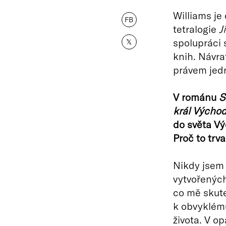
Williams je
FB
tetralogie
J
spolupráci 
𝕏
knih. Návra
právem jedn
V románu
S
král
Východ
do světa Vý
Proč to trv
Nikdy jsem 
vytvořených 
co mě skute
k obvyklému
života. V o