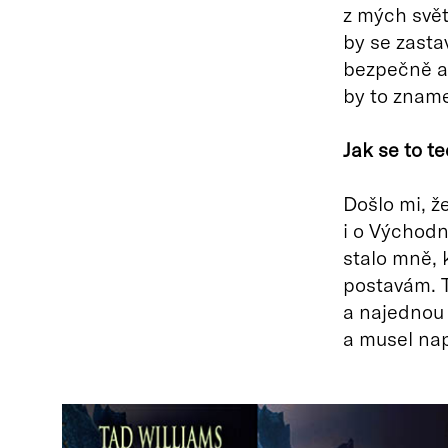
z mých svět
by se zastav
bezpečně a 
by to zname
Jak se to t
Došlo mi, ž
i o Východn
stalo mně,
postavám. T
a najednou 
a musel nap