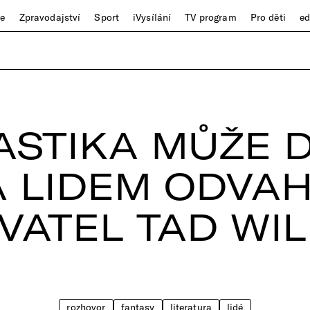
ze
Zpravodajství
Sport
iVysílání
TV program
Pro děti
e
ASTIKA MŮŽE 
LIDEM ODVAH
VATEL TAD WI
rozhovor
fantasy
literatura
lidé