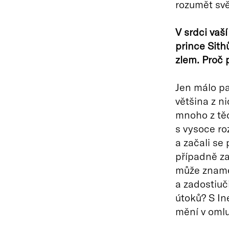
rozumět sv
V srdci vaší
prince Sith
zlem. Proč 
Jen málo pa
většina z ni
mnoho z těc
s vysoce ro
a začali se
případně za
může zname
a zadostiuč
útoků? S Ine
mění v omlu