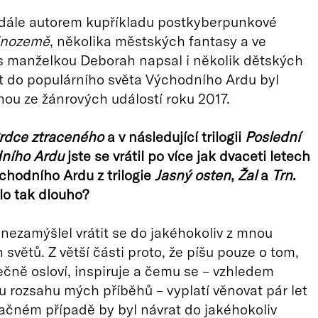
 dále autorem kupříkladu postkyberpunkové
inozemě
, několika městských fantasy a ve
s manželkou Deborah napsal i několik dětských
t do populárního světa Východního Ardu byl
ou ze žánrových událostí roku 2017.
rdce ztraceného
a v následující trilogii
Poslední
ního Ardu
jste se vrátil po více jak dvaceti letech
chodního Ardu z trilogie
Jasný osten
,
Žal
a
Trn
.
alo tak dlouho?
nezamýšlel vrátit se do jakéhokoliv z mnou
světů. Z větší části proto, že píšu pouze o tom,
čně osloví, inspiruje a čemu se – vzhledem
 rozsahu mých příběhů – vyplatí věnovat pár let
pačném případě by byl návrat do jakéhokoliv