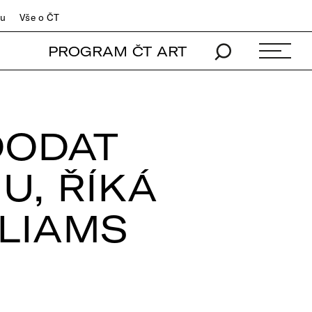
du
Vše o ČT
PROGRAM ČT ART
DODAT
U, ŘÍKÁ
LLIAMS