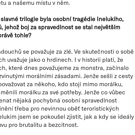
ětu a našemu místu v něm.
 slavné trilogie byla osobní tragédie Inelukiho,
ů, jehož boj za spravedlnost se stal největším
právě tohle?
douchů se považuje za zlé. Ve skutečnosti o sobě
ch uvažuje jako o hrdinech. I v historii platí, že
h, které dnes považujeme za monstra, začínalo
zvinutými morálními zásadami. Jenže sešli z cesty
 považovat za někoho, kdo stojí mimo morálku,
měnili morálku za své potřeby. Jenže co vůbec
nat nějaká pochybná osobní spravedlnost
inění třeba pro nevinnou oběť teroristických
lukim jsem se pokoušel zjistit, jak a kdy se ideály
vu pro brutalitu a bezcitnost.