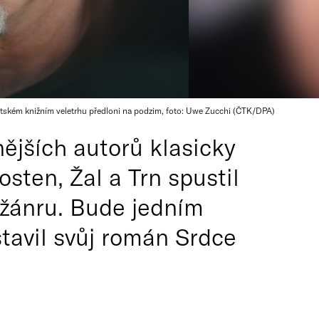
rtském knižním veletrhu předloni na podzim, foto: Uwe Zucchi (ČTK/DPA)
ějších autorů klasicky
osten, Žal a Trn spustil
 žánru. Bude jedním
stavil svůj román Srdce