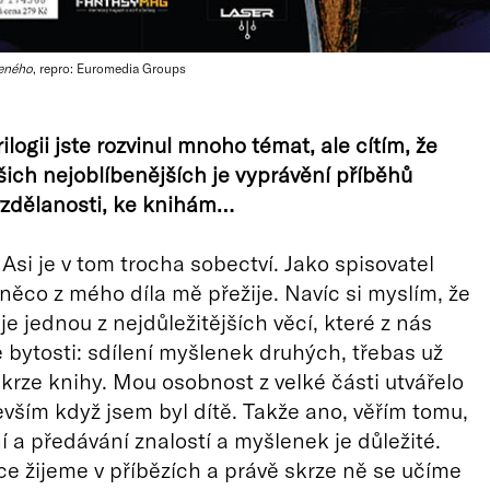
ceného
, repro: Euromedia Groups
ilogii jste rozvinul mnoho témat, ale cítím, že
šich nejoblíbenějších je vyprávění příběhů
vzdělanosti, ke knihám…
 Asi je v tom trocha sobectví. Jako spisovatel
něco z mého díla mě přežije. Navíc si myslím, že
je jednou z nejdůležitějších věcí, které z nás
ké bytosti: sdílení myšlenek druhých, třebas už
 skrze knihy. Mou osobnost z velké části utvářelo
evším když jsem byl dítě. Takže ano, věřím tomu,
í a předávání znalostí a myšlenek je důležité.
ce žijeme v příbězích a právě skrze ně se učíme