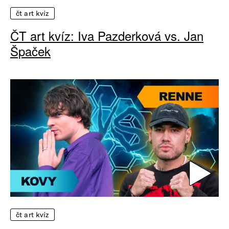
čt art kvíz
ČT art kvíz: Iva Pazderková vs. Jan
Špaček
čt art kvíz