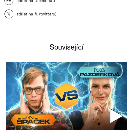
FB
sdílet na facebooku
𝕏
sdílet na 𝕏 (twitteru)
Související