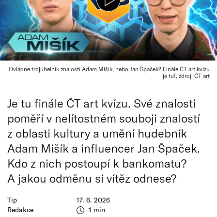
Ovládne trojúhelník znalostí Adam Mišík, nebo Jan Špaček? Finále ČT art kvízu
je tu!, zdroj: ČT art
Je tu finále ČT art kvízu. Své znalosti
poměří v nelítostném souboji znalostí
z oblasti kultury a umění hudebník
Adam Mišík a influencer Jan Špaček.
Kdo z nich postoupí k bankomatu?
A jakou odměnu si vítěz odnese?
Tip
17. 6. 2026
Redakce
1 min