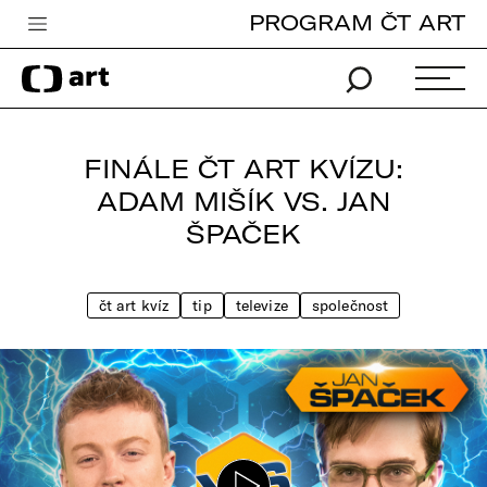
PROGRAM ČT ART
Česká televize
Zpravodajství
Sport
FINÁLE ČT ART KVÍZU:
iVysílání
ADAM MIŠÍK VS. JAN
ŠPAČEK
TV program
Pro děti
čt art kvíz
tip
televize
společnost
edu
Vše o ČT