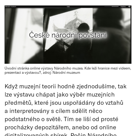
Úvodní stránka online výstavy Národního muzea. Kde leží hranice mezi videem,
prezentací a výstavou?, zdroj: Národní muzeum
Když muzejní teorii hodně zjednodušíme, tak
lze výstavu chápat jako výběr muzejních
předmětů, které jsou uspořádány do vztahů
a interpretovány s cílem sdělit něco
podstatného o světě. Tím se liší od prosté
procházky depozitářem, anebo od online
digitalizovaných sbírek. Počin Národního