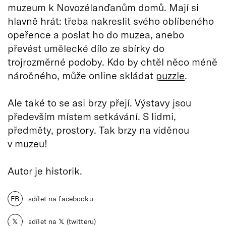
muzeum k Novozélanďanům domů. Mají si
hlavně hrát: třeba nakreslit svého oblíbeného
opeřence a poslat ho do muzea, anebo
převést umělecké dílo ze sbírky do
trojrozměrné podoby. Kdo by chtěl něco méně
náročného, může online skládat
puzzle
.
Ale také to se asi brzy přejí. Výstavy jsou
především místem setkávání. S lidmi,
předměty, prostory. Tak brzy na viděnou
v muzeu!
Autor je historik.
FB
sdílet na facebooku
𝕏
sdílet na 𝕏 (twitteru)