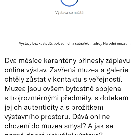
Výstavy bez kustodů, pokladních a šatnářek…, zdroj: Národní muzeum
Dva měsíce karantény přinesly záplavu
online výstav. Zavřená muzea a galerie
chtěly zůstat v kontaktu s veřejností.
Muzea jsou ovšem bytostně spojena
s trojrozměrnými předměty, s dotekem
jejich autenticity a s prožitkem
výstavního prostoru. Dává online
chození do muzea smysl? A jak se
pozná dobrá virtuální výstava?