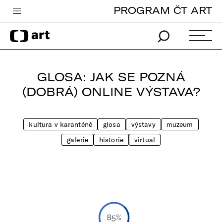
PROGRAM ČT ART
Česká televize
Zpravodajství
Sport
GLOSA: JAK SE POZNÁ
iVysílání
(DOBRÁ) ONLINE VÝSTAVA?
TV program
kultura v karanténě
glosa
výstavy
muzeum
Pro děti
galerie
historie
virtual
edu
Vše o ČT