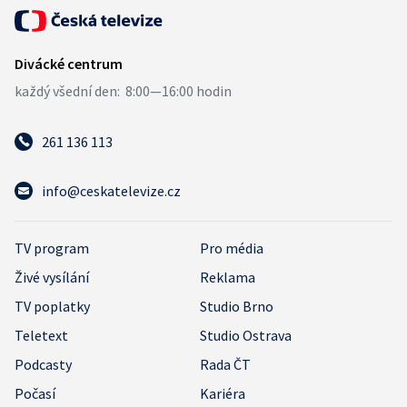
261 136 113
info@ceskatelevize.cz
TV program
Pro média
Živé vysílání
Reklama
TV poplatky
Studio Brno
Teletext
Studio Ostrava
Podcasty
Rada ČT
Počasí
Kariéra