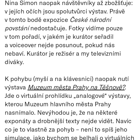
Nina Simon naopak návštěvníky až zbožšťuje:
v jejích očích jsou spolutvůrci výstav. Právě
v tomto bodě expozice
České národní
povstání
nedostačuje. Fotky vidíme pouze
v tom pořadí, v jakém je kurátor seřadil
a voiceover nejde posunout, pokud nás
nebaví. Kurátor je režisér a my televizními
diváky.
K pohybu (myší a na klávesnici) naopak nutí
výstava
Muzeum města Prahy na Těšnově?
.
Jde o virtuální prohlídku „analogové“ výstavy,
kterou Muzeum hlavního města Prahy
nasnímalo. Nevýhodou je, že na některé
exponáty a drobnější texty nejde vidět. Navíc
co je to vlastně za pohyb – není to spíš jeho
simulace, jako bychom se belhali o virtuálních