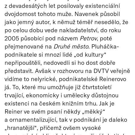
z devadesátých let posilovaly existenciální
dvojdomost tohoto muže. Navenek působil
jako jemný autor, k němuž téměř nesedělo, že
po celou dobu vede nakladatelství, do roku
2005 působící pod názvem
Petrov
, poté
přejmenované na
Druhé město
. Pluháčka-
podnikatele si mnozí lidé „od kultury“
nepřipouštěli, nedovedli si ho dost dobře
představit. Avšak v rozhovoru na DVTV veřejně
vidíme to nelyrické, podnikatelské Reinerovo
já. To, které mu umožňuje již čtvrtstoletí
trvající, ekonomicky i umělecky důstojnou
existenci na českém knižním trhu. Jak je
Reiner ve svém psaní někdy „měkký“
a ornamentalizující, tak v podnikání je daleko
„hranatější“, přičemž ovšem vysoké