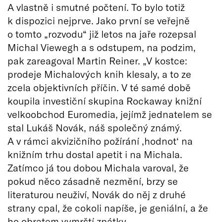
A vlastně i smutné počtení. To bylo totiž
k dispozici nejprve. Jako první se veřejně
o tomto „rozvodu“ již letos na jaře rozepsal
Michal Viewegh a s odstupem, na podzim,
pak zareagoval Martin Reiner. „V kostce:
prodeje Michalových knih klesaly, a to ze
zcela objektivních příčin. V té samé době
koupila investiční skupina Rockaway knižní
velkoobchod Euromedia, jejímž jednatelem se
stal Lukáš Novák, náš společný známý.
A v rámci akvizičního požírání ‚hodnot‘ na
knižním trhu dostal apetit i na Michala.
Zatímco já tou dobou Michala varoval, že
pokud něco zásadně nezmění, brzy se
literaturou neuživí, Novák do něj z druhé
strany cpal, že cokoli napíše, je geniální, a že
ho obratem vymrští zpátky