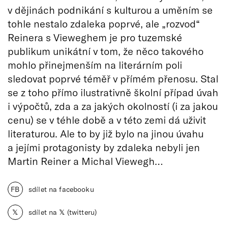
v dějinách podnikání s kulturou a uměním se
tohle nestalo zdaleka poprvé, ale „rozvod“
Reinera s Vieweghem je pro tuzemské
publikum unikátní v tom, že něco takového
mohlo přinejmenším na literárním poli
sledovat poprvé téměř v přímém přenosu. Stal
se z toho přímo ilustrativně školní případ úvah
i výpočtů, zda a za jakých okolností (i za jakou
cenu) se v téhle době a v této zemi dá uživit
literaturou. Ale to by již bylo na jinou úvahu
a jejími protagonisty by zdaleka nebyli jen
Martin Reiner a Michal Viewegh…
FB
sdílet na facebooku
𝕏
sdílet na 𝕏 (twitteru)