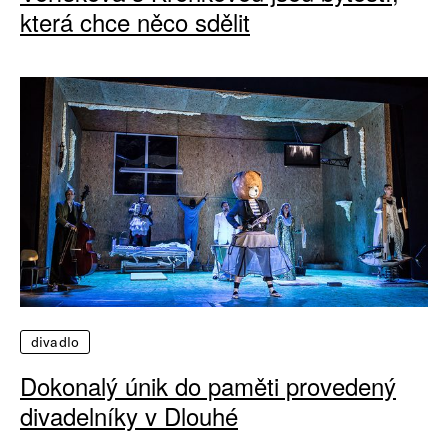
která chce něco sdělit
divadlo
Dokonalý únik do paměti provedený
divadelníky v Dlouhé