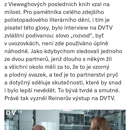
z Vieweghových posledních knih vzal na
milost. Pro pamětníka celého zdejšího
polistopadového literárního dění, i tím je
pisatel této glosy, bylo interview na DVTV
zvláštní podívanou: slovo „rozvod“, byť
v uvozovkách, není zde používáno úplně
náhodně. Jako kdybychom sledovali jednoho
ze dvou partnerů, jenž dlouho s někým žil
a všichni okolo měli za to, že to je vzorný
a plodný svazek, a teď je to partnerství pryč
a dotyčný sděluje skutečnosti, které by snad
i bylo lepší nevědět. To bývá tvrdé a smutné.
Právě tak vyzněl Reinerův výstup na DVTV.