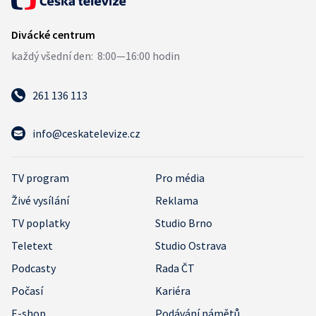
261 136 113
info@ceskatelevize.cz
TV program
Pro média
Živé vysílání
Reklama
TV poplatky
Studio Brno
Teletext
Studio Ostrava
Podcasty
Rada ČT
Počasí
Kariéra
E-shop
Podávání námětů