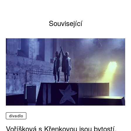
Související
divadlo
Voříšková s Křenkovou jsou bytostí,