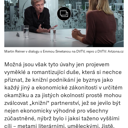
Martin Reiner v dialogu s Emmou Smetanou na DVTV, repro z DVTV: Artzona.cz
Možná jsou však tyto úvahy jen projevem
vyměklé a romantizující duše, která si nechce
přiznat, že knižní podnikání je byznys jako
každý jiný a ekonomické zákonitosti v určitém
okamžiku a za jistých okolností prostě mohou
zválcovat „knižní“ partnerství, jež se jevilo být
nejen ekonomicky výhodné pro všechny
zúčastněné, nýbrž bylo i jaksi taženo vyššími
cíli – metami literárními, uměleckými. Jistě,