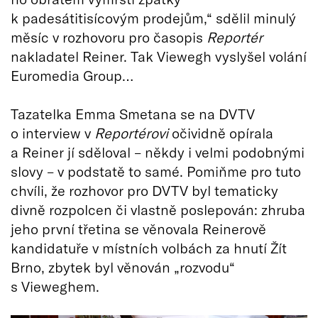
k padesátitisícovým prodejům,“ sdělil minulý
měsíc v rozhovoru pro časopis
Reportér
nakladatel Reiner. Tak Viewegh vyslyšel volání
Euromedia Group…
Tazatelka Emma Smetana se na DVTV
o interview v
Reportérovi
očividně opírala
a Reiner jí sděloval – někdy i velmi podobnými
slovy – v podstatě to samé. Pomiňme pro tuto
chvíli, že rozhovor pro DVTV byl tematicky
divně rozpolcen či vlastně poslepován: zhruba
jeho první třetina se věnovala Reinerově
kandidatuře v místních volbách za hnutí Žít
Brno, zbytek byl věnován „rozvodu“
s Vieweghem.