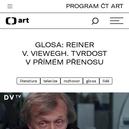
PROGRAM ČT ART
Česká televize
Zpravodajství
Sport
GLOSA: REINER
iVysílání
V. VIEWEGH. TVRDOST
V PŘÍMÉM PŘENOSU
TV program
Pro děti
literatura
televize
rozhovor
glosa
lidé
edu
Vše o ČT