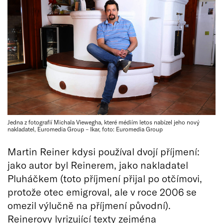
Jedna z fotografií Michala Viewegha, které médiím letos nabízel jeho nový
nakladatel, Euromedia Group – Ikar, foto: Euromedia Group
Martin Reiner kdysi používal dvojí příjmení:
jako autor byl Reinerem, jako nakladatel
Pluháčkem (toto příjmení přijal po otčímovi,
protože otec emigroval, ale v roce 2006 se
omezil výlučně na příjmení původní).
Reinerovy lyrizující texty zejména