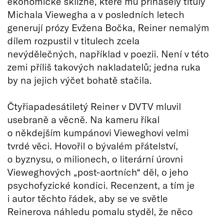
ekonomické sklizně, které mu přinášely tituly
Michala Viewegha a v posledních letech
generují prózy Evžena Bočka, Reiner nemalým
dílem rozpustil v titulech zcela
nevýdělečných, například v poezii. Není v této
zemi příliš takových nakladatelů; jedna ruka
by na jejich výčet bohatě stačila.
Čtyřiapadesátiletý Reiner v DVTV mluvil
usebraně a věcně. Na kameru říkal
o někdejším kumpánovi Vieweghovi velmi
tvrdé věci. Hovořil o bývalém přátelství,
o byznysu, o milionech, o literární úrovni
Vieweghových „post-aortních“ děl, o jeho
psychofyzické kondici. Recenzent, a tím je
i autor těchto řádek, aby se ve světle
Reinerova náhledu pomalu styděl, že něco