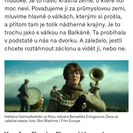
moc neví. Považujeme ji za průmyslovou zemi,
mluvíme hlavně o válkách, kterými si prošla,
a přitom tam je tolik nádherné krajiny. Je to
trochu jako s válkou na Balkáně. Ta probíhala
v podstatě u nás na dvorku. A záleželo, jestli
chcete roztáhnout záclonu a vidět ji, nebo ne.
Halldóra Geirharðsdóttir ve filmu režiséra Benedikta Erlingssona
Žena na
válečné stezce
, foto: Slot Machine / Film Europe