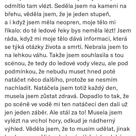
odmítlo tam vlézt. Seděla jsem na kameni na
břehu, věděla jsem, že je jeden stupeň,
a i když jsem měla neopren, moje tělo mi
říkalo: do té ledové řeky bys neměla lézt! Jsem
ráda, když mi moje tělo dává informaci, která
se týká otázky života a smrti. Nebrala jsem to
na lehkou váhu. Takže jsem souhlasila s tou
scénou, že tedy do ledové vody vlezu, ale pod
podmínkou, že nebudu muset hned poté
natáčet něco dalšího, protože se nesmím
nachladit. Natáčela jsem totiž každý den,
musela jsem zůstat zdravá. Dopadlo to tak, že
po scéně ve vodě mi ten natáčecí den dali už
jen jeden záběr. Ale stál za to! Musela jsem
vylézt na vrchol hory, odkud je nádherný
výhled. Věděla jsem, že to musím udělat, jinak