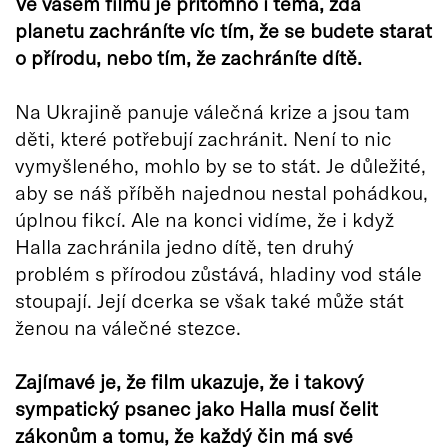
Ve vašem filmu je přítomno i téma, zda
planetu zachráníte víc tím, že se budete starat
o přírodu, nebo tím, že zachráníte dítě.
Na Ukrajině panuje válečná krize a jsou tam
děti, které potřebují zachránit. Není to nic
vymyšleného, mohlo by se to stát. Je důležité,
aby se náš příběh najednou nestal pohádkou,
úplnou fikcí. Ale na konci vidíme, že i když
Halla zachránila jedno dítě, ten druhý
problém s přírodou zůstává, hladiny vod stále
stoupají. Její dcerka se však také může stát
ženou na válečné stezce.
Zajímavé je, že film ukazuje, že i takový
sympatický psanec jako Halla musí čelit
zákonům a tomu, že každý čin má své