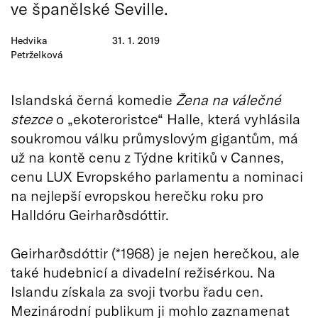
ve španělské Seville.
Hedvika
31. 1. 2019
Petrželková
Islandská černá komedie
Žena na válečné
stezce
o „ekoteroristce“ Halle, která vyhlásila
soukromou válku průmyslovým gigantům, má
už na kontě cenu z Týdne kritiků v Cannes,
cenu LUX Evropského parlamentu a nominaci
na nejlepší evropskou herečku roku pro
Halldóru Geirharðsdóttir.
Geirharðsdóttir (*1968) je nejen herečkou, ale
také hudebnicí a divadelní režisérkou. Na
Islandu získala za svoji tvorbu řadu cen.
Mezinárodní publikum ji mohlo zaznamenat