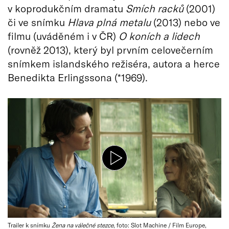
v koprodukčním dramatu
Smích racků
(2001)
či ve snímku
Hlava plná metalu
(2013) nebo ve
filmu (uváděném i v ČR)
O koních a lidech
(rovněž 2013), který byl prvním celovečerním
snímkem islandského režiséra, autora a herce
Benedikta Erlingssona (*1969).
Trailer k snímku
Žena na válečné stezce
, foto: Slot Machine / Film Europe,