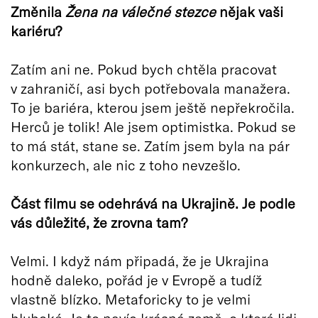
Změnila
Žena na válečné stezce
nějak vaši
kariéru?
Zatím ani ne. Pokud bych chtěla pracovat
v zahraničí, asi bych potřebovala manažera.
To je bariéra, kterou jsem ještě nepřekročila.
Herců je tolik! Ale jsem optimistka. Pokud se
to má stát, stane se. Zatím jsem byla na pár
konkurzech, ale nic z toho nevzešlo.
Část filmu se odehrává na Ukrajině. Je podle
vás důležité, že zrovna tam?
Velmi. I když nám připadá, že je Ukrajina
hodně daleko, pořád je v Evropě a tudíž
vlastně blízko. Metaforicky to je velmi
hluboké. Je to navíc krásná země, o které lidi