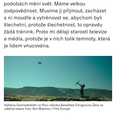
podobách mění svět. Máme velkou
zodpovědnost. Musíme ji přijmout, zacházet
s ní moudře a vytrénovat se, abychom byli
šlechetní, protože šlechetnost, to opravdu
žádá trénink. Proto mi dělají starosti televize
a média, protože je v nich tolik temnoty, která
je lidem vnucována.
Halldóra Geirharðsdóttir ve filmu režiséra Benedikta Erlingssona
Žena na
válečné stezce
, foto: Slot Machine / Film Europe