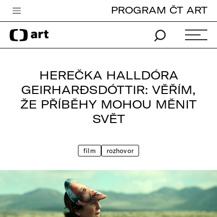
PROGRAM ČT ART
Česká televize
Zpravodajství
Sport
HEREČKA HALLDÓRA
iVysílání
GEIRHARÐSDÓTTIR: VĚŘÍM,
ŽE PŘÍBĚHY MOHOU MĚNIT
TV program
SVĚT
Pro děti
edu
film
rozhovor
Vše o ČT