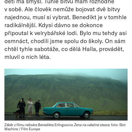
dětí má smysl. Tuhle bitvu mám rozhodně
v sobě. Ale člověk nemůže bojovat dvě bitvy
najednou, musí si vybrat. Benedikt je v tomhle
radikálnější. Kdysi dávno se dokonce
připoutal k velrybářské lodi. Bylo mu tehdy asi
osmnáct, chodili jsme spolu do školy. On sám
chtěl tyhle sabotáže, co dělá Halla, provádět,
mluvil o nich léta.
Záběr z filmu režiséra Benedikta Erlingssona
Žena na válečné stezce
, foto: Slot
Machine / Film Europe