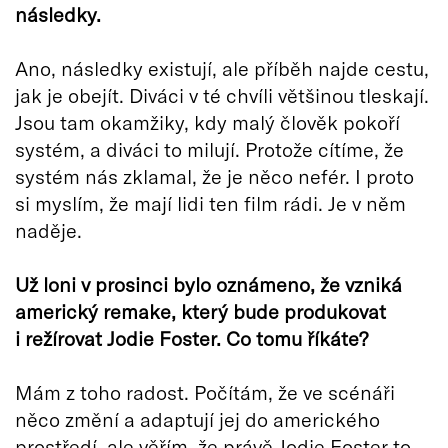
následky.
Ano, následky existují, ale příběh najde cestu,
jak je obejít. Diváci v té chvíli většinou tleskají.
Jsou tam okamžiky, kdy malý člověk pokoří
systém, a diváci to milují. Protože cítíme, že
systém nás zklamal, že je něco nefér. I proto
si myslím, že mají lidi ten film rádi. Je v něm
naděje.
Už loni v prosinci bylo oznámeno, že vzniká
americký remake, který bude produkovat
i režírovat Jodie Foster. Co tomu říkáte?
Mám z toho radost. Počítám, že ve scénáři
něco změní a adaptují jej do amerického
prostředí, ale věřím, že právě Jodie Foster to