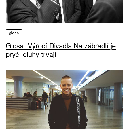
glosa
Glosa: Výročí Divadla Na zábradlí je
pryč, dluhy trvají