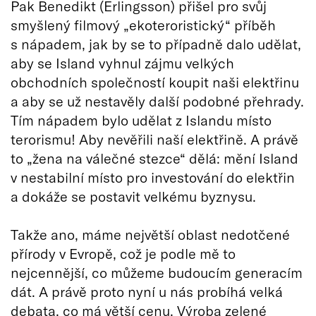
Pak Benedikt (Erlingsson) přišel pro svůj
smyšlený filmový „ekoteroristický“ příběh
s nápadem, jak by se to případně dalo udělat,
aby se Island vyhnul zájmu velkých
obchodních společností koupit naši elektřinu
a aby se už nestavěly další podobné přehrady.
Tím nápadem bylo udělat z Islandu místo
terorismu! Aby nevěřili naší elektřině. A právě
to „žena na válečné stezce“ dělá: mění Island
v nestabilní místo pro investování do elektřin
a dokáže se postavit velkému byznysu.
Takže ano, máme největší oblast nedotčené
přírody v Evropě, což je podle mě to
nejcennější, co můžeme budoucím generacím
dát. A právě proto nyní u nás probíhá velká
debata, co má větší cenu. Výroba zelené