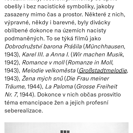
obešly i bez nacistické symboliky, jakoby
zasazeny mimo čas a prostor. Některé z nich,
výpravné, někdy i barevné, byly divácky
oblíbené dokonce na územích nacisty
podmaněných. To se týká filmů jako
Dobrodružství barona Prášila
(
Münchhausen
,
1943),
Karel III. a Anna I.
(
Wir machen Musik
,
1942),
Romance v moll
(
Romanze in Moll
,
1943),
Melodie velkoměsta
(
Großstadtmelodie
,
1943),
Žena mých snů
(
Die Frau meiner
Träume
, 1944),
La Paloma
(
Grosse Freiheit
Nr. 7
, 1944). Dokonce v nich občas prosvitlo
téma emancipace žen a jejich profesní
seberealizace.