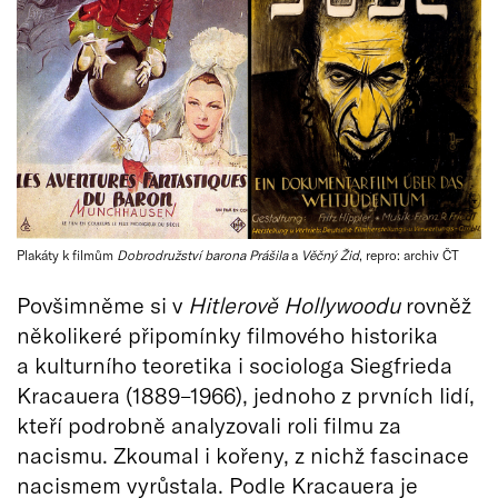
Plakáty k filmům
Dobrodružství barona Prášila
a
Věčný Žid
, repro: archiv ČT
Povšimněme si v
Hitlerově Hollywoodu
rovněž
několikeré připomínky filmového historika
a kulturního teoretika i sociologa Siegfrieda
Kracauera (1889–1966), jednoho z prvních lidí,
kteří podrobně analyzovali roli filmu za
nacismu. Zkoumal i kořeny, z nichž fascinace
nacismem vyrůstala. Podle Kracauera je