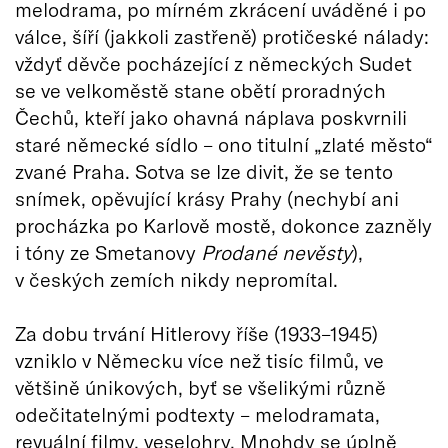
melodrama, po mírném zkrácení uváděné i po
válce, šíří (jakkoli zastřeně) protičeské nálady:
vždyť děvče pocházející z německých Sudet
se ve velkoměstě stane obětí proradných
Čechů, kteří jako ohavná náplava poskvrnili
staré německé sídlo – ono titulní „zlaté město“
zvané Praha. Sotva se lze divit, že se tento
snímek, opěvující krásy Prahy (nechybí ani
procházka po Karlově mostě, dokonce zazněly
i tóny ze Smetanovy
Prodané nevěsty
),
v českých zemích nikdy nepromítal.
Za dobu trvání Hitlerovy říše (1933–1945)
vzniklo v Německu více než tisíc filmů, ve
většině únikových, byť se všelikými různě
odečitatelnými podtexty – melodramata,
revuální filmy, veselohry. Mnohdy se úplně