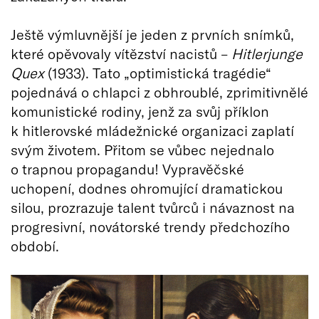
Ještě výmluvnější je jeden z prvních snímků,
které opěvovaly vítězství nacistů –
Hitlerjunge
Quex
(1933). Tato „optimistická tragédie“
pojednává o chlapci z obhroublé, zprimitivnělé
komunistické rodiny, jenž za svůj příklon
k hitlerovské mládežnické organizaci zaplatí
svým životem. Přitom se vůbec nejednalo
o trapnou propagandu! Vypravěčské
uchopení, dodnes ohromující dramatickou
silou, prozrazuje talent tvůrců i návaznost na
progresivní, novátorské trendy předchozího
období.