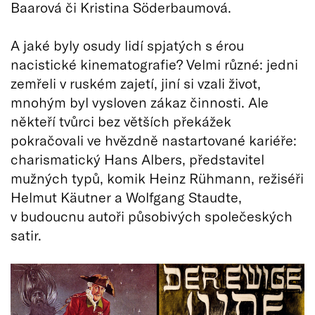
Baarová či Kristina Söderbaumová.
A jaké byly osudy lidí spjatých s érou
nacistické kinematografie? Velmi různé: jedni
zemřeli v ruském zajetí, jiní si vzali život,
mnohým byl vysloven zákaz činnosti. Ale
někteří tvůrci bez větších překážek
pokračovali ve hvězdně nastartované kariéře:
charismatický Hans Albers, představitel
mužných typů, komik Heinz Rühmann, režiséři
Helmut Käutner a Wolfgang Staudte,
v budoucnu autoři působivých společeských
satir.