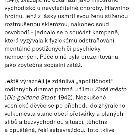
východisko u nevyléčitelné choroby. Hlavního
hrdinu, jenž z lásky usmrtí svou ženu stiženou
roztroušenou sklerózou, nakonec soud
osvobodí – jednalo se o součást kampaně,
která vyzývala k fyzickému odstraňování
mentálně postižených či psychicky
nemocných. Péče o ně byla prezentována
jako zbytečná sociální zátěž.
Ještě výrazněji je zdánlivá „apolitičnost“
rodinných dramat patrná u filmu
Zlaté město
(
Die goldene Stadt
, 1942). Nezkušené
vesnické děvče se po příchodu do zhýralého
velkoměsta stane obětí přetvářky a planých
slibů a bezvýchodnou situaci, těhotná
a opuštěná, řeší sebevraždou. Toto tklivé