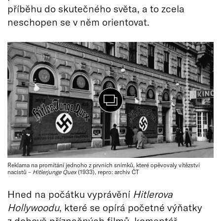
příběhu do skutečného světa, a to zcela
neschopen se v něm orientovat.
Reklama na promítání jednoho z prvních snímků, které opěvovaly vítězství
nacistů –
Hitlerjunge Quex
(1933), repro: archiv ČT
Hned na počátku vyprávění
Hitlerova
Hollywoodu
, které se opírá početné výňatky
z dobově příznačných filmů, komentář