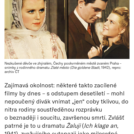
Nezkušené děvče ve zhýralém, Čechy poskvrněném městě zvaném Praha –
snímky z rodinného dramatu
Zlaté město (Die goldene Stadt
, 1942), repro:
archiv ČT
Zajímavá okolnost: některé takto zacílené
filmy by dnes – s odstupem desetiletí – mohl
nepoučený divák vnímat „jen“ coby tklivou, do
nitra rodiny soustředěnou rozprávku
o beznaději i soucitu, završenou smrtí. Zvlášť
patrné je to u dramatu
Žaluji
(
Ich klage an
,
1941), zvažujícího eutanazii jako milosrdné