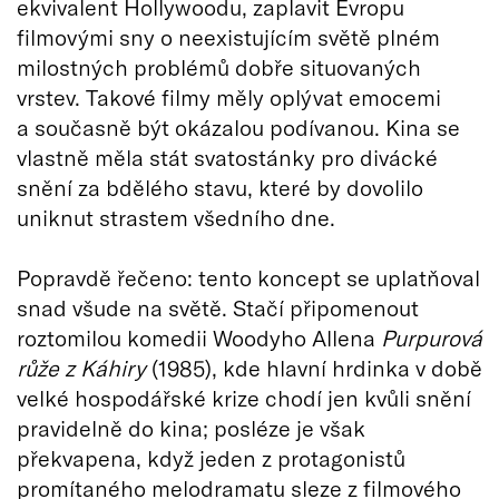
ekvivalent Hollywoodu, zaplavit Evropu
filmovými sny o neexistujícím světě plném
milostných problémů dobře situovaných
vrstev. Takové filmy měly oplývat emocemi
a současně být okázalou podívanou. Kina se
vlastně měla stát svatostánky pro divácké
snění za bdělého stavu, které by dovolilo
uniknut strastem všedního dne.
Popravdě řečeno: tento koncept se uplatňoval
snad všude na světě. Stačí připomenout
roztomilou komedii Woodyho Allena
Purpurová
růže z Káhiry
(1985), kde hlavní hrdinka v době
velké hospodářské krize chodí jen kvůli snění
pravidelně do kina; posléze je však
překvapena, když jeden z protagonistů
promítaného melodramatu sleze z filmového