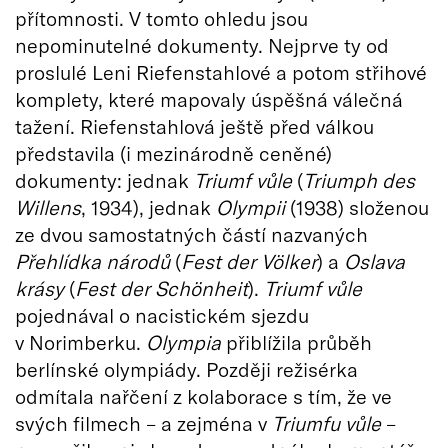
přítomnosti. V tomto ohledu jsou
nepominutelné dokumenty. Nejprve ty od
proslulé Leni Riefenstahlové a potom střihové
komplety, které mapovaly úspěšná válečná
tažení. Riefenstahlová ještě před válkou
představila (i mezinárodně ceněné)
dokumenty: jednak
Triumf vůle
(
Triumph des
Willens
, 1934), jednak
Olympii
(1938) složenou
ze dvou samostatných částí nazvaných
Přehlídka národů
(
Fest der Völker
) a
Oslava
krásy
(
Fest der Schönheit
).
Triumf vůle
pojednával o nacistickém sjezdu
v Norimberku.
Olympia
přiblížila průběh
berlínské olympiády. Později režisérka
odmítala nařčení z kolaborace s tím, že ve
svých filmech – a zejména v
Triumfu vůle
–