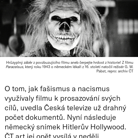
Hrůzyplný záběr z povzbuzujícího filmu aneb čerpejte hrdost z historie! Z filmu
Paracelsus
, který roku 1943 o německém lékaři z 16. století natočil režisér G. W.
Pabst, repro: archiv ČT
O tom, jak fašismus a nacismus
využívaly filmu k prosazování svých
cílů, uvedla Česká televize už drahný
počet dokumentů. Nyní následuje
německý snímek Hitlerův Hollywood.
ČT art jej opět vysílá v neděli