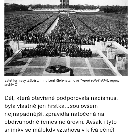
Estetika masy. Záběr z filmu Leni Riefenstahlové
Triumf vůle
(1934), repro:
archiv ČT
Děl, která otevřeně podporovala nacismus,
byla vlastně jen hrstka. Jsou ovšem
nejnápadnější, zpravidla natočená na
obdivuhodné řemeslné úrovni. Avšak i tyto
snímky se málokdy vztahovaly k (válečné)