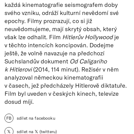
každá kinematografie seismografem doby
svého vzniku, odráží kulturní nevědomí své
epochy. Filmy prozrazují, co si již
neuvědomujeme, mají skrytý obsah, který
však lze odhalit. Film
Hitlerův Hollywood
je
v těchto intencích koncipován. Dodejme
ještě, že volně navazuje na předchozí
Suchslandův dokument
Od Caligariho
k Hitlerovi
(2014, 114 minut). Režisér v něm
analyzoval německou kinematografii
v časech, jež předcházely Hitlerově diktatuře.
Film byl uveden v českých kinech, televize
dosud míjí.
FB
sdílet na facebooku
𝕏
sdílet na 𝕏 (twitteru)