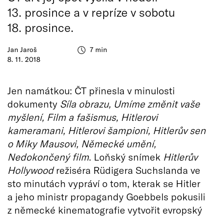
13. prosince a v repríze v sobotu
18. prosince.
Jan Jaroš
7 min
8. 11. 2018
Jen namátkou: ČT přinesla v minulosti
dokumenty
Síla obrazu, Umíme změnit vaše
myšlení,
Film a fašismus, Hitlerovi
kameramani, Hitlerovi šampioni, Hitlerův sen
o Miky Mausovi, Německé umění,
Nedokončený film
. Loňský snímek
Hitlerův
Hollywood
režiséra Rüdigera Suchslanda ve
sto minutách vypráví o tom, kterak se Hitler
a jeho ministr propagandy Goebbels pokusili
z německé kinematografie vytvořit evropský