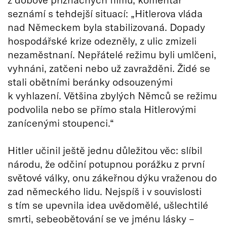
seznámí s tehdejší situací: „Hitlerova vláda
nad Německem byla stabilizovaná. Dopady
hospodářské krize odezněly, z ulic zmizeli
nezaměstnaní. Nepřátelé režimu byli umlčeni,
vyhnáni, zatčeni nebo už zavražděni. Židé se
stali obětními beránky odsouzenými
k vyhlazení. Většina zbylých Němců se režimu
podvolila nebo se přímo stala Hitlerovými
zanícenými stoupenci.“
Hitler učinil ještě jednu důležitou věc: slíbil
národu, že odčiní potupnou porážku z první
světové války, onu zákeřnou dýku vraženou do
zad německého lidu. Nejspíš i v souvislosti
s tím se upevnila idea uvědomělé, ušlechtilé
smrti, sebeobětování se ve jménu lásky –