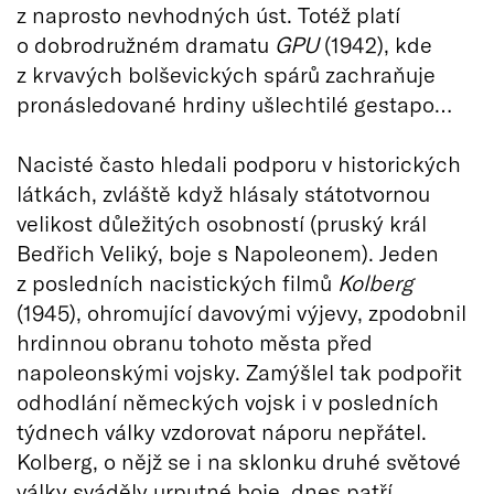
z naprosto nevhodných úst. Totéž platí
o dobrodružném dramatu
GPU
(1942), kde
z krvavých bolševických spárů zachraňuje
pronásledované hrdiny ušlechtilé gestapo…
Nacisté často hledali podporu v historických
látkách, zvláště když hlásaly státotvornou
velikost důležitých osobností (pruský král
Bedřich Veliký, boje s Napoleonem). Jeden
z posledních nacistických filmů
Kolberg
(1945), ohromující davovými výjevy, zpodobnil
hrdinnou obranu tohoto města před
napoleonskými vojsky. Zamýšlel tak podpořit
odhodlání německých vojsk i v posledních
týdnech války vzdorovat náporu nepřátel.
Kolberg, o nějž se i na sklonku druhé světové
války sváděly urputné boje, dnes patří