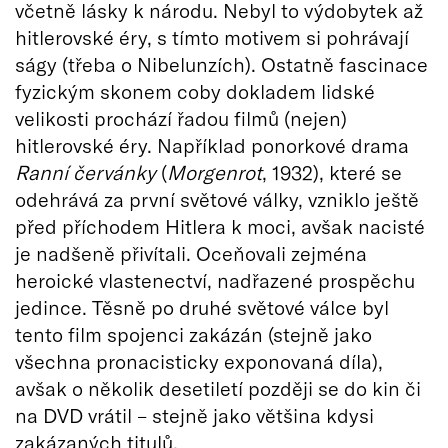
včetně lásky k národu. Nebyl to výdobytek až
hitlerovské éry, s tímto motivem si pohrávají
ságy (třeba o Nibelunzích). Ostatně fascinace
fyzickým skonem coby dokladem lidské
velikosti prochází řadou filmů (nejen)
hitlerovské éry. Například ponorkové drama
Ranní červánky
(
Morgenrot
, 1932), které se
odehrává za první světové války, vzniklo ještě
před příchodem Hitlera k moci, avšak nacisté
je nadšeně přivítali. Oceňovali zejména
heroické vlastenectví, nadřazené prospěchu
jedince. Těsně po druhé světové válce byl
tento film spojenci zakázán (stejně jako
všechna pronacisticky exponovaná díla),
avšak o několik desetiletí později se do kin či
na DVD vrátil – stejně jako většina kdysi
zakázaných titulů.