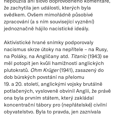
nepoužila ani slovo doprovodného komentáře,
že zachytila jen události, kterých byla
svědkem. Ovšem mimořádně působivé
zpracování (a s ním související vyznění)
jednoznačně hájilo nacistické ideály.
Aktivistické hrané snímky podporovaly
nacismus skrze útoky na nepřítele – na Rusy,
na Poláky, na Angličany atd.
Titanic
(1943) se
měl potopit jen kvůli hamižnosti anglických
plutokratů.
Ohm Krüger
(1941), zasazený do
dob búrských povstání na přelomu
19. a 20. století, anglickými vojsky brutálně
potlačených, vysloveně obvinil Anglii, že právě
ona byla prvním státem, který zakládal
koncentrační tábory pro (nepřátelské) civilní
obyvatelstvo. Byla to pravda, jen zaznívala