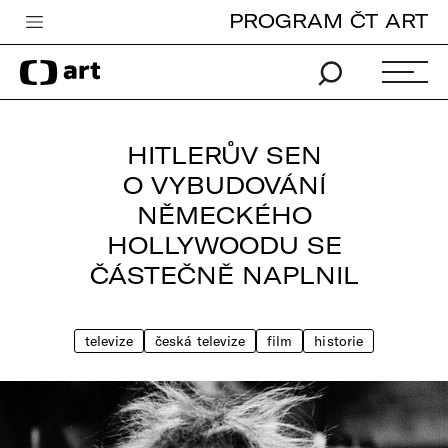
PROGRAM ČT ART
Česká televize
Zpravodajství
Sport
HITLERŮV SEN
iVysílání
O VYBUDOVÁNÍ
NĚMECKÉHO
TV program
HOLLYWOODU SE
Pro děti
ČÁSTEČNĚ NAPLNIL
edu
Vše o ČT
televize
česká televize
film
historie