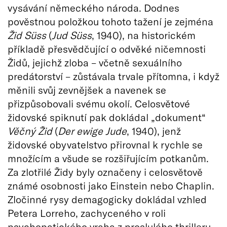
vysávání německého národa. Dodnes
pověstnou položkou tohoto tažení je zejména
Žid Süss
(
Jud Süss
, 1940), na historickém
příkladě přesvědčující o odvěké ničemnosti
Židů, jejichž zloba – včetně sexuálního
predátorství – zůstávala trvale přítomna, i když
měnili svůj zevnějšek a navenek se
přizpůsobovali svému okolí. Celosvětové
židovské spiknutí pak dokládal „dokument“
Věčný Žid
(
Der ewige Jude
, 1940), jenž
židovské obyvatelstvo přirovnal k rychle se
množícím a všude se rozšiřujícím potkanům.
Za zlotřilé Židy byly označeny i celosvětově
známé osobnosti jako Einstein nebo Chaplin.
Zločinné rysy demagogicky dokládal vzhled
Petera Lorreho, zachyceného v roli
psychopatického vraha z proslulého thrilleru