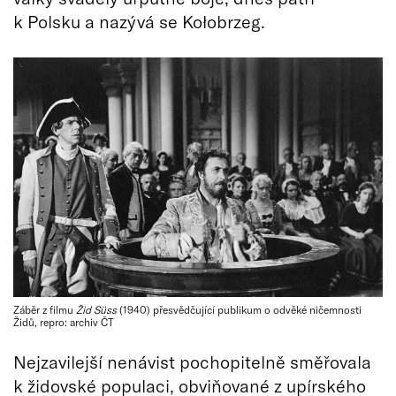
k Polsku a nazývá se Kołobrzeg.
Záběr z filmu
Žid Süss
(1940) přesvědčující publikum o odvěké ničemnosti
Židů, repro: archiv ČT
Nejzavilejší nenávist pochopitelně směřovala
k židovské populaci, obviňované z upírského