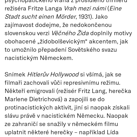
režiséra Fritze Langa
Vrah mezi námi
(
Eine
Stadt sucht einen Mörder
, 1931). Jako
zajímavost dodejme, že nedokončenou
slovenskou verzi
Věčného Žida
doplnily motivy
obohacené „židobolševickým“ akcentem, jak
to umožnilo přepadení Sovětského svazu
nacistickým Německem.
Snímek
Hitlerův Hollywood
si všímá, jak se
filmaři zachovali vůči represivnímu režimu.
Někteří emigrovali (režisér Fritz Lang, herečka
Marlene Dietrichová) a zapojili se do
protinacistických aktivit, jiní si naopak získali
slávu právě v nacistickém Německu. Naopak
ze zahraničí se snažily v německém filmu
uplatnit některé herečky – například Lída