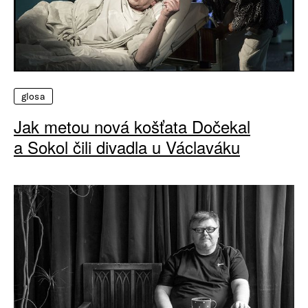
glosa
Jak metou nová košťata Dočekal
a Sokol čili divadla u Václaváku