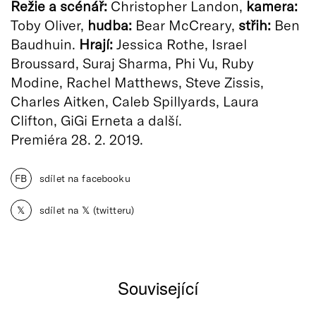
Režie a scénář:
Christopher Landon,
kamera:
Toby Oliver,
hudba:
Bear McCreary,
střih:
Ben
Baudhuin.
Hrají:
Jessica Rothe, Israel
Broussard, Suraj Sharma, Phi Vu, Ruby
Modine, Rachel Matthews, Steve Zissis,
Charles Aitken, Caleb Spillyards, Laura
Clifton, GiGi Erneta a další.
Premiéra 28. 2. 2019.
FB
sdílet na facebooku
𝕏
sdílet na 𝕏 (twitteru)
Související