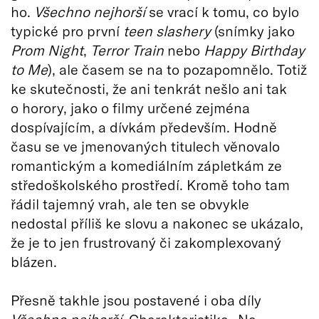
ho.
Všechno nejhorší
se vrací k tomu, co bylo
typické pro první
teen slashery
(snímky jako
Prom Night
,
Terror Train
nebo
Happy Birthday
to Me
), ale časem se na to pozapomnělo. Totiž
ke skutečnosti, že ani tenkrát nešlo ani tak
o horory, jako o filmy určené zejména
dospívajícím, a dívkám především. Hodně
času se ve jmenovaných titulech věnovalo
romantickým a komediálním zápletkám ze
středoškolského prostředí. Kromě toho tam
řádil tajemný vrah, ale ten se obvykle
nedostal příliš ke slovu a nakonec se ukázalo,
že je to jen frustrovaný či zakomplexovaný
blázen.
Přesně takhle jsou postavené i oba díly