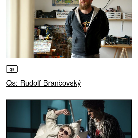
qs
Qs: Rudolf Brančovský