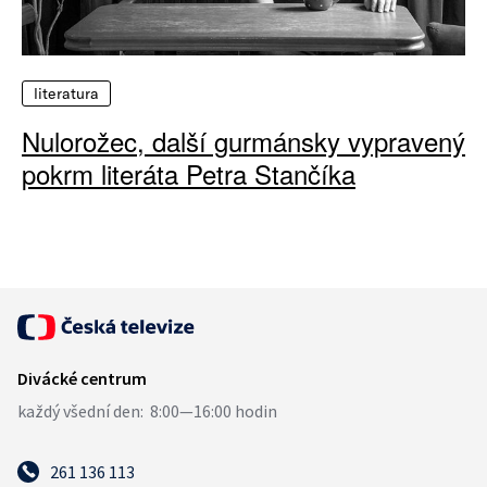
literatura
Nulorožec, další gurmánsky vypravený
pokrm literáta Petra Stančíka
261 136 113