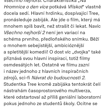
Všechno nejhorší
. Charakteristika „Na
Hromnice o den více
potkává
Vřískot
“ vlastně
docela sedí. Hlavní hrdinku, dospívající Tree,
pronásleduje zabiják. Ale jde o film, který má
mnohem spíš bavit, než strašit či lekat. Navíc
Všechno nejhorší 2
není jen variací na
schéma prvního, předloňského snímku. Běží
o mnohem sebejistější, ambicióznější
a spletitější komedii! O dost víc „dvojka“ také
přiznává svou hlavní inspiraci, totiž filmy
osmdesátých let. Ostatně ve filmu zazní
i název jednoho z hlavních inspiračních
zdrojů, sci-fi
Návrat do budoucnosti 2
.
Studentka Tree kromě zabijáka tentokrát čelí
nástrahám časoprostorového multiverza,
které odstartoval až příliš geniální laboratorní
pokus jednoho ze studentů školy. Ocitne se