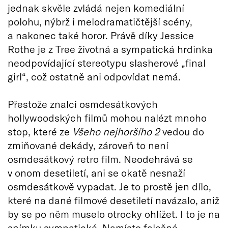
jednak skvěle zvládá nejen komediální
polohu, nýbrž i melodramatičtější scény,
a nakonec také horor. Právě díky Jessice
Rothe je z Tree životná a sympatická hrdinka
neodpovídající stereotypu slasherové „final
girl“, což ostatně ani odpovídat nemá.
Přestože znalci osmdesátkových
hollywoodských filmů mohou nalézt mnoho
stop, které ze
Všeho nejhoršího 2
vedou do
zmiňované dekády, zároveň to není
osmdesátkový retro film. Neodehrává se
v onom desetiletí, ani se okatě nesnaží
osmdesátkově vypadat. Je to prostě jen dílo,
které na dané filmové desetiletí navázalo, aniž
by se po něm muselo otrocky ohlížet. I to je na
snímku sympatické. Namísto falešné