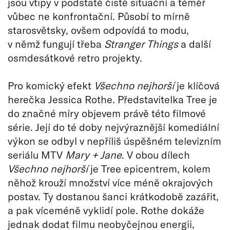
jsou vtipy v podstatě čistě situační a téměř
vůbec ne konfrontační. Působí to mírně
starosvětsky, ovšem odpovídá to modu,
v němž fungují třeba
Stranger Things
a další
osmdesátkové retro projekty.
Pro komický efekt
Všechno nejhorší
je klíčová
herečka Jessica Rothe. Představitelka Tree je
do značné míry objevem právě této filmové
série. Její do té doby nejvýraznější komediální
výkon se odbyl v nepříliš úspěšném televizním
seriálu MTV
Mary + Jane
. V obou dílech
Všechno nejhorší
je Tree epicentrem, kolem
něhož krouží množství více méně okrajových
postav. Ty dostanou šanci krátkodobě zazářit,
a pak víceméně vyklidí pole. Rothe dokáže
jednak dodat filmu neobyčejnou energii,