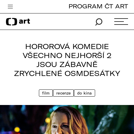
PROGRAM ČT ART
Česká televize
Zpravodajství
Sport
HOROROVÁ KOMEDIE
iVysílání
VŠECHNO NEJHORŠÍ 2
JSOU ZÁBAVNĚ
TV program
ZRYCHLENÉ OSMDESÁTKY
Pro děti
edu
film
recenze
do kina
Vše o ČT