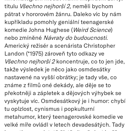
titulu
Všechno nejhorší 2
, neměli bychom
pátrat v hororovém žánru. Daleko víc by nám
kupříkladu pomohly geniální teenagerské
komedie Johna Hughese (
Weird Science
)
nebo zmíněné
Návraty do budoucnosti
.
Americký režisér a scenárista Christopher
Landon (*1975) zároveň tyto odkazy ve
Všechno nejhorší
2
koncentruje, co to jen jde,
takže výsledek je něco jako osmdesátky
nastavené na vyšší obrátky; je tady vše, co
známe z filmů oné dekády, ale děje se to
překotněji a zápletek a dějových výhybek se
vyskytuje víc. Osmdesátkový je i humor: chybí
tu oplzlost, cynismus i popkulturní
metahumor, který teenagerovské komedie ve
velké míře ovládl v letech devadesátých. Tady