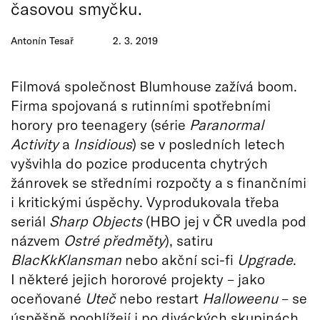
časovou smyčku.
Antonín Tesař
2. 3. 2019
Filmová společnost Blumhouse zažívá boom.
Firma spojovaná s rutinními spotřebními
horory pro teenagery (série
Paranormal
Activity
a
Insidious
) se v posledních letech
vyšvihla do pozice producenta chytrých
žánrovek se středními rozpočty a s finančními
i kritickými úspěchy. Vyprodukovala třeba
seriál
Sharp Objects
(HBO jej v ČR uvedla pod
názvem
Ostré předměty
), satiru
BlacKkKlansman
nebo akční sci-fi
Upgrade
.
I některé jejich hororové projekty – jako
oceňované
Uteč
nebo restart
Halloweenu
– se
úspěšně poohlížejí i po diváckých skupinách,