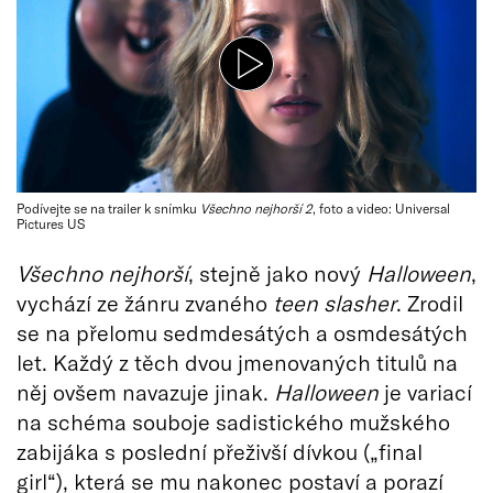
Podívejte se na trailer k snímku
Všechno nejhorší 2
, foto a video: Universal
Pictures US
Všechno nejhorší
, stejně jako nový
Halloween
,
vychází ze žánru zvaného
teen slasher
. Zrodil
se na přelomu sedmdesátých a osmdesátých
let. Každý z těch dvou jmenovaných titulů na
něj ovšem navazuje jinak.
Halloween
je variací
na schéma souboje sadistického mužského
zabijáka s poslední přeživší dívkou („final
girl“), která se mu nakonec postaví a porazí