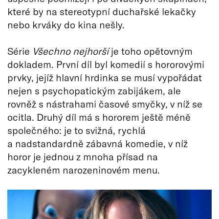
které by na stereotypní duchařské lekačky
nebo krváky do kina nešly.
Série
Všechno nejhorší
je toho opětovným
dokladem. První díl byl komedií s hororovými
prvky, jejíž hlavní hrdinka se musí vypořádat
nejen s psychopatickým zabijákem, ale
rovněž s nástrahami časové smyčky, v níž se
ocitla. Druhý díl má s hororem ještě méně
společného: je to svižná, rychlá
a nadstandardně zábavná komedie, v níž
horor je jednou z mnoha přísad na
zacykleném narozeninovém menu.